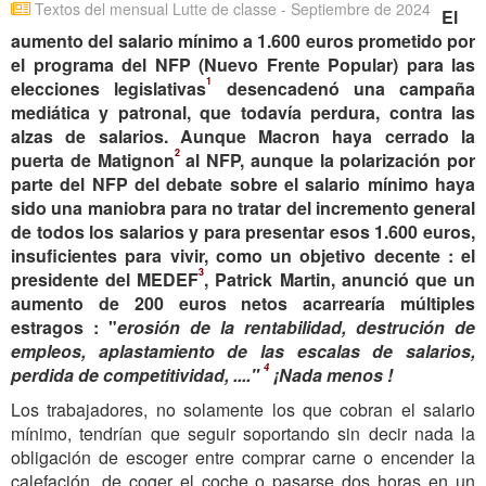
Textos del mensual Lutte de classe - Septiembre de 2024
El
aumento del salario mínimo a 1.600 euros prometido por
el programa del NFP (Nuevo Frente Popular) para las
1
elecciones legislativas
desencadenó una campaña
mediática y patronal, que todavía perdura, contra las
alzas de salarios. Aunque Macron haya cerrado la
2
puerta de Matignon
al NFP, aunque la polarización por
parte del NFP del debate sobre el salario mínimo haya
sido una maniobra para no tratar del incremento general
de todos los salarios y para presentar esos 1.600 euros,
insuficientes para vivir, como un objetivo decente : el
3
presidente del MEDEF
, Patrick Martin, anunció que un
aumento de 200 euros netos acarrearía múltiples
estragos : "
erosión de la rentabilidad, destrución de
empleos, aplastamiento de las escalas de salarios,
4
perdida de competitividad, ...."
¡Nada menos !
Los trabajadores, no solamente los que cobran el salario
mínimo, tendrían que seguir soportando sin decir nada la
obligación de escoger entre comprar carne o encender la
calefación, de coger el coche o pasarse dos horas en un