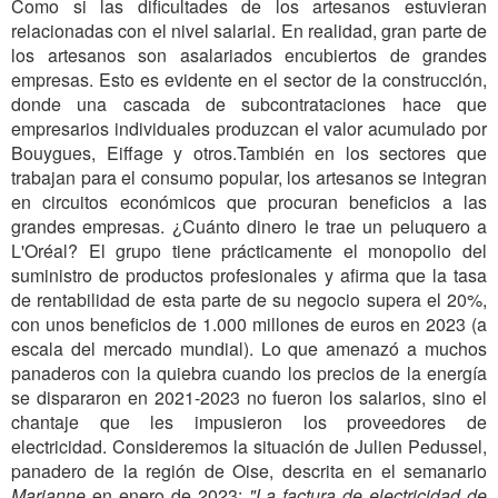
Como si las dificultades de los artesanos estuvieran
relacionadas con el nivel salarial. En realidad, gran parte de
los artesanos son asalariados encubiertos de grandes
empresas. Esto es evidente en el sector de la construcción,
donde una cascada de subcontrataciones hace que
empresarios individuales produzcan el valor acumulado por
Bouygues, Eiffage y otros.También en los sectores que
trabajan para el consumo popular, los artesanos se integran
en circuitos económicos que procuran beneficios a las
grandes empresas. ¿Cuánto dinero le trae un peluquero a
L'Oréal? El grupo tiene prácticamente el monopolio del
suministro de productos profesionales y afirma que la tasa
de rentabilidad de esta parte de su negocio supera el 20%,
con unos beneficios de 1.000 millones de euros en 2023 (a
escala del mercado mundial). Lo que amenazó a muchos
panaderos con la quiebra cuando los precios de la energía
se dispararon en 2021-2023 no fueron los salarios, sino el
chantaje que les impusieron los proveedores de
electricidad. Considere
mos la situación de Julien Pedussel,
panadero de la región de Oise, descrita en el semanario
Marianne
en enero de 2023:
"La factura de electricidad de