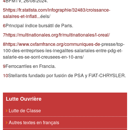
4
BFMTV, 26/08/2024.
5
https://fr.statista.com/infographie/32483/croissance-
salaires-et-inflati...
éels/
6
Principal índice bursátil de Paris.
7
https://multinationales.org/fr/multinationales/l-oreal/
8
https://www.oxfamfrance.org/communiques-de
-presse/top-
100-des-entreprises-les-inegalites-salariales-entre-pdg-et-
salarie-es-se-sont-creusees-en-10-ans/
9
Ferrocarriles en Francia.
10
Stellantis fundado por fusión de PSA y FIAT-CHRYSLER.
Lutte Ouvrière
Lutte de Classe
Autres textes en français