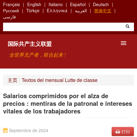
Skip
Français
English
Italiano
Español
Deutsch
to
Русский
Türkçe
Ελληνικά
العربية
简体中文
main
فارسی
content
国际共产主义联盟
全世界无产者，联合起来 !
主要观点
主页
/
Textos del mensual Lutte de classe
关于国际共产主义联盟（ICU）
Salarios comprimidos por el alza de
搜索
precios : mentiras de la patronal e intereses
vitales de los trabajadores
联系方式
Septiembre de 2024
打印