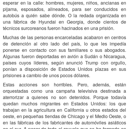
esperar en la calle: hombres, mujeres, niños, ancianas en
pijama, esposados, alineados, para ser conducidos en
autobús a quién sabe dónde. O la redada organizada en
una fábrica de Hyundai en Georgia, donde cientos de
técnicos surcoreanos fueron hacinados en una prisión.
Muchas de las personas encarceladas acabaron en centros
de detención al otro lado del país, lo que les impedía
ponerse en contacto con sus familiares o sus abogados.
Algunas fueron deportadas en avión a Sudán o Nicaragua,
países cuyos líderes, según anunció Trump con orgullo,
ponían a disposición de Estados Unidos plazas en sus
prisiones a cambio de unos pocos dólares.
Estas acciones son horribles. Pero, además, están
orquestadas como una campaña televisiva destinada a
aterrorizar a quienes no son detenidos. Porque todavía
quedan muchos migrantes en Estados Unidos: los que
trabajan en la agricultura en California u otros estados del
oeste, en pequeñas tiendas de Chicago y el Medio Oeste, o
en las fábricas de los fabricantes de automóviles asiáticos
en el sur. A pesar de todo el revuelo que se ha formado en