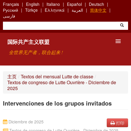
Skip
Français
English
Italiano
Español
Deutsch
to
Русский
Türkçe
Ελληνικά
العربية
简体中文
main
فارسی
content
国际共产主义联盟
全世界无产者，联合起来 !
主要观点
主页
/
Textos del mensual Lutte de classe
/
Textos de congreso de Lutte Ouvrière - Diciembre de
关于国际共产主义联盟（ICU）
2025
搜索
Intervenciones de los grupos invitados
联系方式
Diciembre de 2025
打印
Textos de congreso de Lutte Ouvrière - Diciembre de 2025