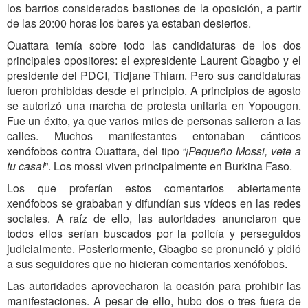
los barrios considerados bastiones de la oposición, a partir
de las 20:00 horas los bares ya estaban desiertos.
Ouattara temía sobre todo las candidaturas de los dos
principales opositores: el expresidente Laurent Gbagbo y el
presidente del PDCI, Tidjane Thiam. Pero sus candidaturas
fueron prohibidas desde el principio. A principios de agosto
se autorizó una marcha de protesta unitaria en Yopougon.
Fue un éxito, ya que varios miles de personas salieron a las
calles. Muchos manifestantes entonaban cánticos
xenófobos contra Ouattara, del tipo
“¡Pequeño Mossi, vete a
tu casa!
”. Los mossi viven principalmente en Burkina Faso.
Los que proferían estos comentarios abiertamente
xenófobos se grababan y difundían sus vídeos en las redes
sociales. A raíz de ello, las autoridades anunciaron que
todos ellos serían buscados por la policía y perseguidos
judicialmente. Posteriormente, Gbagbo se pronunció y pidió
a sus seguidores que no hicieran comentarios xenófobos.
Las autoridades aprovecharon la ocasión para prohibir las
manifestaciones. A pesar de ello, hubo dos o tres fuera de