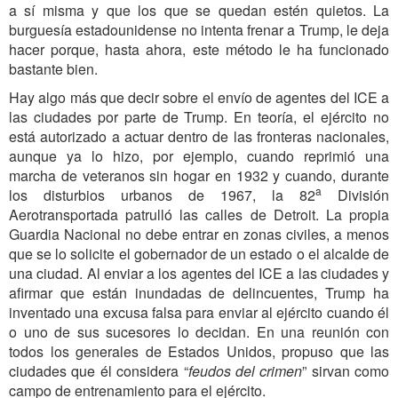
a sí misma y que los que se quedan estén quietos. La
burguesía estadounidense no intenta frenar a Trump, le deja
hacer porque, hasta ahora, este método le ha funcionado
bastante bien.
Hay algo más que decir sobre el envío de agentes del ICE a
las ciudades por parte de Trump. En teoría, el ejército no
está autorizado a actuar dentro de las fronteras nacionales,
aunque ya lo hizo, por ejemplo, cuando reprimió una
marcha de veteranos sin hogar en 1932 y cuando, durante
a
los disturbios urbanos de 1967, la 82
División
Aerotransportada patrulló las calles de Detroit. La propia
Guardia Nacional no debe entrar en zonas civiles, a menos
que se lo solicite el gobernador de un estado o el alcalde de
una ciudad. Al enviar a los agentes del ICE a las ciudades y
afirmar que están inundadas de delincuentes, Trump ha
inventado una excusa falsa para enviar al ejército cuando él
o uno de sus sucesores lo decidan. En una reunión con
todos los generales de Estados Unidos, propuso que las
ciudades que él considera
“
feudos del crimen
”
sirvan como
campo de entrenamiento para el ejército.