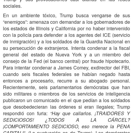
sociales.
En un ambiente tóxico, Trump busca vengarse de sus
“enemigos”: amenaza con demandar a los gobernadores de
los estados de Illinois y California por no haber intervenido
con la policía para defender a los agentes del ICE (servicio
de inmigración) y a los soldados de la Guardia Nacional en
su persecución de extranjeros. Intenta condenar a la fiscal
general del estado de Nueva York y a un miembro del
consejo de la Fed (el banco central) por fraude hipotecario.
Para intentar condenar a James Comey, exdirector del FBI,
cuando seis fiscales federales se habían negado hasta
entonces a procesarlo, recurre a su abogado personal.
Recientemente, seis parlamentarios demócratas que han
sido militares o miembros de los servicios de inteligencia
publicaron un comunicado en el que pedían a los soldados
que desobedecieran las órdenes si eran ilegales; Trump
respondió con furia:
“Hay que callarlos. ¡TRAIDORES Y
SEDICIOSOS! ¿TODOS A LA CÁRCEL?
¡COMPORTAMIENTO SEDICIOSO, eso merece la PENA
CAPITAL!”.
(La puntuación es de Trump). Los demócratas