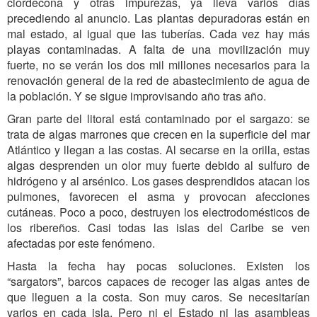
clordecona y otras impurezas, ya lleva varios días
precediendo al anuncio. Las plantas depuradoras están en
mal estado, al igual que las tuberías. Cada vez hay más
playas contaminadas. A falta de una movilización muy
fuerte, no se verán los dos mil millones necesarios para la
renovación general de la red de abastecimiento de agua de
la población. Y se sigue improvisando año tras año.
Gran parte del litoral está contaminado por el sargazo: se
trata de algas marrones que crecen en la superficie del mar
Atlántico y llegan a las costas. Al secarse en la orilla, estas
algas desprenden un olor muy fuerte debido al sulfuro de
hidrógeno y al arsénico. Los gases desprendidos atacan los
pulmones, favorecen el asma y provocan afecciones
cutáneas. Poco a poco, destruyen los electrodomésticos de
los ribereños. Casi todas las islas del Caribe se ven
afectadas por este fenómeno.
Hasta la fecha hay pocas soluciones. Existen los
“sargators”, barcos capaces de recoger las algas antes de
que lleguen a la costa. Son muy caros. Se necesitarían
varios en cada isla. Pero ni el Estado ni las asambleas