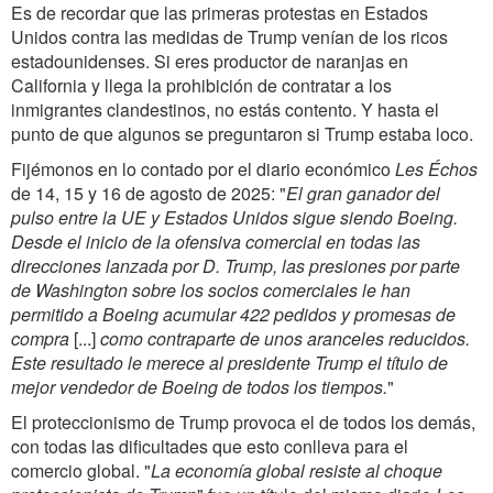
Es de recordar que las primeras protestas en Estados
Unidos contra las medidas de Trump venían de los ricos
estadounidenses. Si eres productor de naranjas en
California y llega la prohibición de contratar a los
inmigrantes clandestinos, no estás contento. Y hasta el
punto de que algunos se preguntaron si Trump estaba loco.
Fijémonos en lo contado por el diario económico
Les Échos
de 14, 15 y 16 de agosto de 2025: "
El gran ganador del
pulso entre la UE y Estados Unidos sigue siendo Boeing.
Desde el inicio de la ofensiva comercial en todas las
direcciones lanzada por D. Trump, las presiones por parte
de Washington sobre los socios comerciales le han
permitido a Boeing acumular 422 pedidos y promesas de
compra
[...]
como contraparte de
unos aranceles
reducid
o
s.
Este resultado le merece al presidente Trump el título de
mejor vendedor de Boeing de todos los tiempos.
"
El proteccionismo de Trump provoca el de todos los demás,
con todas las dificultades que esto conlleva para el
comercio global.
"
La economía global resiste al choque