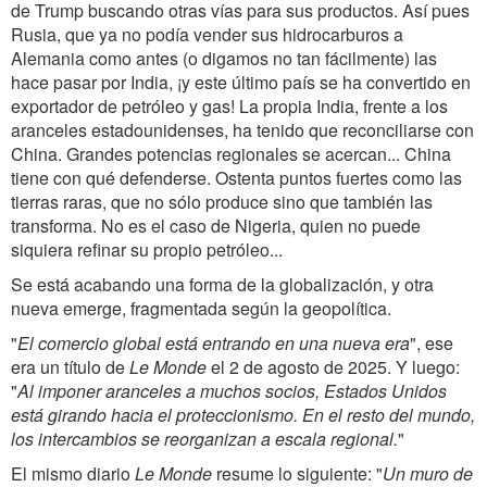
de Trump buscando otras vías para sus productos. Así pues
Rusia, que ya no podía vender sus hidrocarburos a
Alemania como antes (o digamos no tan fácilmente) las
hace pasar por India, ¡y este último país se ha convertido en
exportador de petróleo y gas! La propia India, frente a los
aranceles estadounidenses, ha tenido que reconciliarse con
China. Grandes potencias regionales se acercan... China
tiene con qué defenderse. Ostenta puntos fuertes como las
tierras raras, que no sólo produce sino que también las
transforma. No es el caso de Nigeria, quien no puede
siquiera refinar su propio petróleo...
Se está acabando una forma de la globalización, y otra
nueva emerge, fragmentada según la geopolítica.
"
El comercio global está entrando en una nueva era
", ese
era un título de
Le Monde
el 2 de agosto de 2025. Y luego:
"
Al imponer aranceles a muchos socios, Estados Unidos
está girando hacia el proteccionismo. En el resto del mundo,
los intercambios
se reorganizan a escala regional.
"
El mismo diario
Le Monde
resume lo siguiente: "
Un muro de