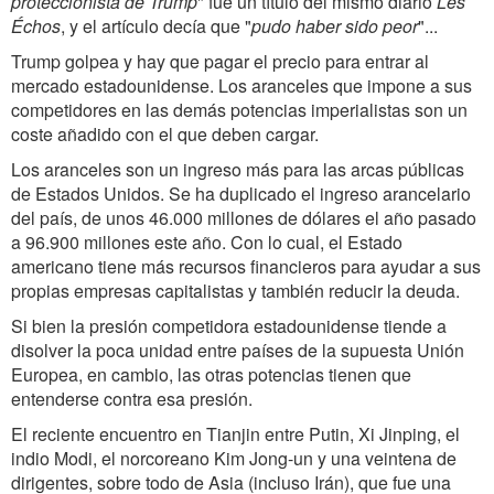
proteccionista de Trump
" fue un título del mismo diario
Les
Échos
, y el artículo decía que "
pudo haber sido peor
"...
Trump golpea y hay que pagar el precio para entrar al
mercado estadounidense. Los aranceles que impone a sus
competidores en las demás potencias imperialistas son un
coste añadido con el que deben cargar.
Los aranceles son un ingreso más para las arcas públicas
de Estados Unidos. Se ha duplicado el ingreso arancelario
del país, de unos 46.000 millones de dólares el año pasado
a 96.900 millones este año. Con lo cual, el Estado
americano tiene más recursos financieros para ayudar a sus
propias empresas capitalistas y también reducir la deuda.
Si bien la presión competidora estadounidense tiende a
disolver la poca unidad entre países de la supuesta Unión
Europea, en cambio, las otras potencias tienen que
entenderse contra esa presión.
El reciente encuentro en Tianjin entre Putin, Xi Jinping, el
indio Modi, el norcoreano Kim Jong-un y una veintena de
dirigentes, sobre todo de Asia (incluso Irán), que fue una