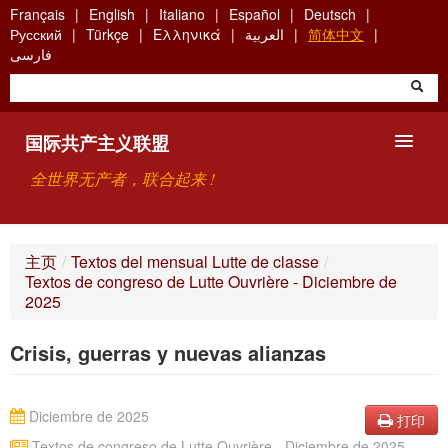
Skip
Français
English
Italiano
Español
Deutsch
to
Русский
Türkçe
Ελληνικά
العربية
简体中文
main
فارسی
content
国际共产主义联盟
全世界无产者，联合起来 !
主要观点
主页
/
Textos del mensual Lutte de classe
/
Textos de congreso de Lutte Ouvrière - Diciembre de
关于国际共产主义联盟（ICU）
2025
搜索
Crisis, guerras y nuevas alianzas
联系方式
Diciembre de 2025
打印
Textos de congreso de Lutte Ouvrière - Diciembre de 2025