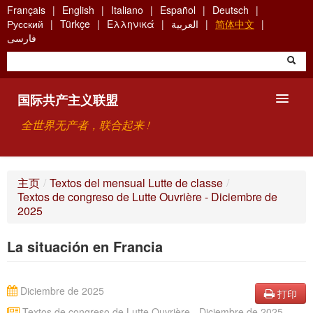
Skip
Français
English
Italiano
Español
Deutsch
to
Русский
Türkçe
Ελληνικά
العربية
简体中文
main
فارسی
content
国际共产主义联盟
全世界无产者，联合起来 !
主要观点
主页
/
Textos del mensual Lutte de classe
/
Textos de congreso de Lutte Ouvrière - Diciembre de
关于国际共产主义联盟（ICU）
2025
搜索
La situación en Francia
联系方式
Diciembre de 2025
打印
Textos de congreso de Lutte Ouvrière - Diciembre de 2025