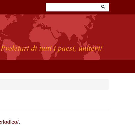
Proletari di tutti i paesi, unitevi!
eriodico/
.