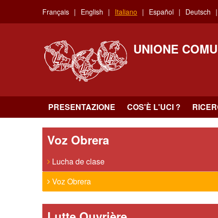
Skip
Français
English
Italiano
Español
Deutsch
to
main
content
UNIONE COMU
PRESENTAZIONE
COS'È L'UCI ?
RICE
Voz Obrera
Lucha de clase
Voz Obrera
Lutte Ouvrière