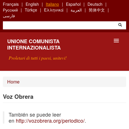
Skip
Français
English
Italiano
Español
Deutsch
to
Русский
Türkçe
Ελληνικά
العربية
简体中文
main
فارسی
content
UNIONE COMUNISTA
INTERNAZIONALISTA
Proletari di tutti i paesi, unitevi!
PRESENTAZIONE
Home
COS'È L'UCI ?
Voz Obrera
RICERCA
También se puede leer
SCRIVETECI
en
http://vozobrera.org/periodico/
.