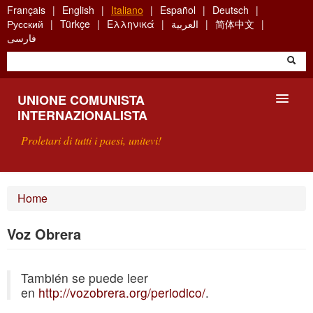
Skip
Français
English
Italiano
Español
Deutsch
to
Русский
Türkçe
Ελληνικά
العربية
简体中文
main
فارسی
content
UNIONE COMUNISTA
INTERNAZIONALISTA
Proletari di tutti i paesi, unitevi!
PRESENTAZIONE
Home
COS'È L'UCI ?
Voz Obrera
RICERCA
También se puede leer
SCRIVETECI
en
http://vozobrera.org/periodico/
.