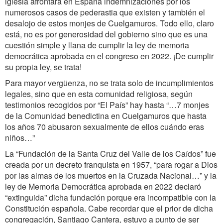
iglesia afrontara en España indemnizaciones por los
numerosos casos de pederastia que existen y también el
desalojo de estos monjes de Cuelgamuros. Todo ello, claro
está, no es por generosidad del gobierno sino que es una
cuestión simple y llana de cumplir la ley de memoria
democrática aprobada en el congreso en 2022. ¡De cumplir
su propia ley, se trata!
Para mayor vergüenza, no se trata solo de incumplimientos
legales, sino que en esta comunidad religiosa, según
testimonios recogidos por “El País” hay hasta “…7 monjes
de la Comunidad benedictina en Cuelgamuros que hasta
los años 70 abusaron sexualmente de ellos cuándo eras
niños…”
La “Fundación de la Santa Cruz del Valle de los Caídos” fue
creada por un decreto franquista en 1957, “para rogar a Dios
por las almas de los muertos en la Cruzada Nacional…” y la
ley de Memoria Democrática aprobada en 2022 declaró
“extinguida” dicha fundación porque era incompatible con la
Constitución española. Cabe recordar que el prior de dicha
congregación, Santiago Cantera, estuvo a punto de ser