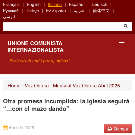
Skip
Français
English
Italiano
Español
Deutsch
to
Русский
Türkçe
Ελληνικά
العربية
简体中文
main
فارسی
content
UNIONE COMUNISTA
INTERNAZIONALISTA
Proletari di tutti i paesi, unitevi!
PRESENTAZIONE
Home
/
Voz Obrera
/
Mensual Voz Obrera Abril 2025
COS'È L'UCI ?
Otra promesa incumplida: la Iglesia seguirá
RICERCA
“…con el mazo dando”
SCRIVETECI
Abril de 2025
Stampa