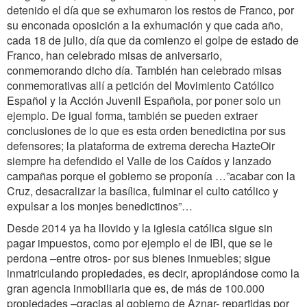
detenido el día que se exhumaron los restos de Franco, por
su enconada oposición a la exhumación y que cada año,
cada 18 de julio, día que da comienzo el golpe de estado de
Franco, han celebrado misas de aniversario,
conmemorando dicho día. También han celebrado misas
conmemorativas allí a petición del Movimiento Católico
Español y la Acción Juvenil Española, por poner solo un
ejemplo. De igual forma, también se pueden extraer
conclusiones de lo que es esta orden benedictina por sus
defensores; la plataforma de extrema derecha HazteOir
siempre ha defendido el Valle de los Caídos y lanzado
campañas porque el gobierno se proponía …”acabar con la
Cruz, desacralizar la basílica, fulminar el culto católico y
expulsar a los monjes benedictinos”…
Desde 2014 ya ha llovido y la iglesia católica sigue sin
pagar impuestos, como por ejemplo el de IBI, que se le
perdona –entre otros- por sus bienes inmuebles; sigue
inmatriculando propiedades, es decir, apropiándose como la
gran agencia inmobiliaria que es, de más de 100.000
propiedades –gracias al gobierno de Aznar- repartidas por