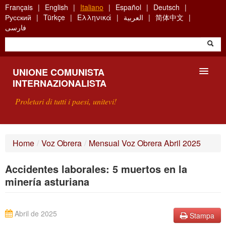
Skip
Français
English
Italiano
Español
Deutsch
to
Русский
Türkçe
Ελληνικά
العربية
简体中文
main
فارسی
content
UNIONE COMUNISTA
INTERNAZIONALISTA
Proletari di tutti i paesi, unitevi!
PRESENTAZIONE
Home
/
Voz Obrera
/
Mensual Voz Obrera Abril 2025
COS'È L'UCI ?
Accidentes laborales: 5 muertos en la
RICERCA
minería asturiana
SCRIVETECI
Abril de 2025
Stampa