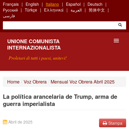
Skip
Français
English
Italiano
Español
Deutsch
to
Русский
Türkçe
Ελληνικά
العربية
简体中文
main
فارسی
content
UNIONE COMUNISTA
INTERNAZIONALISTA
Proletari di tutti i paesi, unitevi!
PRESENTAZIONE
Home
/
Voz Obrera
/
Mensual Voz Obrera Abril 2025
COS'È L'UCI ?
La política arancelaria de Trump, arma de
RICERCA
guerra imperialista
SCRIVETECI
Abril de 2025
Stampa