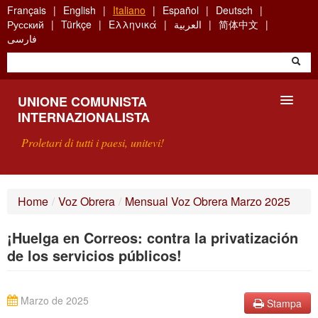
Skip
Français
English
Italiano
Español
Deutsch
to
Русский
Türkçe
Ελληνικά
العربية
简体中文
main
فارسی
content
UNIONE COMUNISTA
INTERNAZIONALISTA
Proletari di tutti i paesi, unitevi!
PRESENTAZIONE
Home
/
Voz Obrera
/
Mensual Voz Obrera Marzo 2025
COS'È L'UCI ?
¡Huelga en Correos: contra la privatización
RICERCA
de los servicios públicos!
SCRIVETECI
Marzo de 2025
Stampa