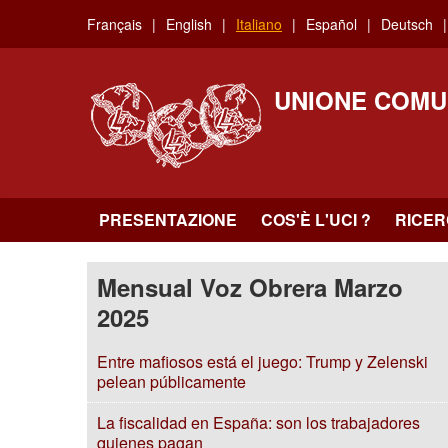
Skip
Français
English
Italiano
Español
Deutsch
to
main
content
UNIONE COMU
PRESENTAZIONE
COS'È L'UCI ?
RICE
Mensual Voz Obrera Marzo
2025
Entre mafiosos está el juego: Trump y Zelenski
pelean públicamente
La fiscalidad en España: son los trabajadores
quienes pagan