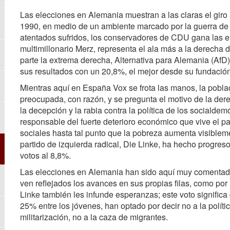
Las elecciones en Alemania muestran a las claras el giro
1990, en medio de un ambiente marcado por la guerra de 
atentados sufridos, los conservadores de CDU gana las ele
multimillonario Merz, representa el ala más a la derecha d
parte la extrema derecha, Alternativa para Alemania (AfD)
sus resultados con un 20,8%, el mejor desde su fundació
Mientras aquí en España Vox se frota las manos, la pobla
preocupada, con razón, y se pregunta el motivo de la dere
la decepción y la rabia contra la política de los socialde
responsable del fuerte deterioro económico que vive el p
sociales hasta tal punto que la pobreza aumenta visiblemen
partido de izquierda radical, Die Linke, ha hecho progres
votos al 8,8%.
Las elecciones en Alemania han sido aquí muy comentada
ven reflejados los avances en sus propias filas, como por 
Linke también les infunde esperanzas; este voto significa 
25% entre los jóvenes, han optado por decir no a la polític
militarización, no a la caza de migrantes.