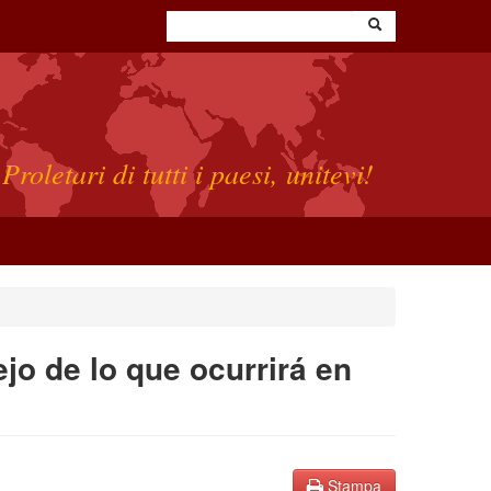
Proletari di tutti i paesi, unitevi!
jo de lo que ocurrirá en
Stampa