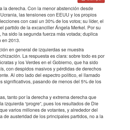
 a la derecha. Con la menor abstención desde
Ucrania, las tensiones con EEUU y los propios
cciones con casi un 30% de los votos; su líder, el
el partido de la excanciller Ángela Merkel. Por su
, ha sido la segunda fuerza más votada; duplica
n en 2013.
ción en general de izquierdas se muestra
chización. La respuesta es clara: sobre todo es por
mócratas y los Verdes en el Gobierno, que ha sido
aís, con despidos masivos y pérdidas de derechos
te. Al otro lado del espectro político, el llamado
os significativos, pasando de menos del 5% de los
s, tanto por la derecha y extrema derecha que
la izquierda “progre”, pues los resultados de Die
que varios millones de votantes, y alrededor del
a de austeridad de los principales partidos, no a la