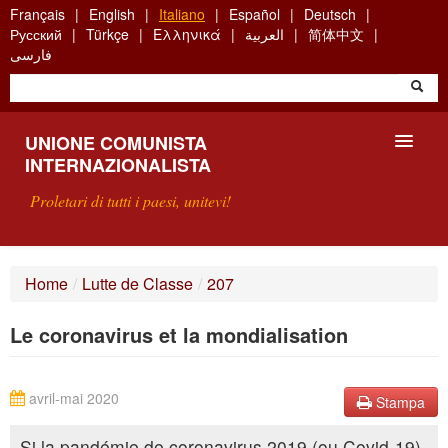
Skip
Français
English
Italiano
Español
Deutsch
to
Русский
Türkçe
Ελληνικά
العربية
简体中文
main
فارسی
content
UNIONE COMUNISTA
INTERNAZIONALISTA
Proletari di tutti i paesi, unitevi!
PRESENTAZIONE
Home
/
Lutte de Classe
/
207
COS'È L'UCI ?
Le coronavirus et la mondialisation
RICERCA
SCRIVETECI
avril-mai 2020
Stampa
Si la pandémie de coronavirus 2019 (ou Covid-19)