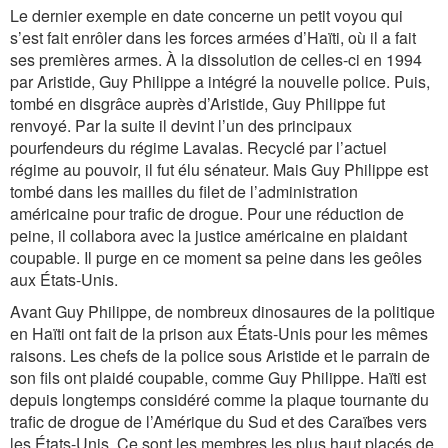
Le dernier exemple en date concerne un petit voyou qui
s’est fait enrôler dans les forces armées d’Haïti, où il a fait
ses premières armes. À la dissolution de celles-ci en 1994
par Aristide, Guy Philippe a intégré la nouvelle police. Puis,
tombé en disgrâce auprès d’Aristide, Guy Philippe fut
renvoyé. Par la suite il devint l’un des principaux
pourfendeurs du régime Lavalas. Recyclé par l’actuel
régime au pouvoir, il fut élu sénateur. Mais Guy Philippe est
tombé dans les mailles du filet de l’administration
américaine pour trafic de drogue. Pour une réduction de
peine, il collabora avec la justice américaine en plaidant
coupable. Il purge en ce moment sa peine dans les geôles
aux États-Unis.
Avant Guy Philippe, de nombreux dinosaures de la politique
en Haïti ont fait de la prison aux États-Unis pour les mêmes
raisons. Les chefs de la police sous Aristide et le parrain de
son fils ont plaidé coupable, comme Guy Philippe. Haïti est
depuis longtemps considéré comme la plaque tournante du
trafic de drogue de l’Amérique du Sud et des Caraïbes vers
les États-Unis. Ce sont les membres les plus haut placés de