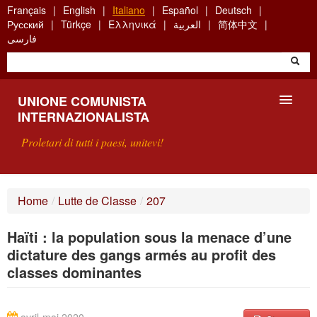
Skip
Français
English
Italiano
Español
Deutsch
to
Русский
Türkçe
Ελληνικά
العربية
简体中文
main
فارسی
content
UNIONE COMUNISTA
INTERNAZIONALISTA
Proletari di tutti i paesi, unitevi!
PRESENTAZIONE
Home
/
Lutte de Classe
/
207
COS'È L'UCI ?
Haïti : la population sous la menace d’une
RICERCA
dictature des gangs armés au profit des
classes dominantes
SCRIVETECI