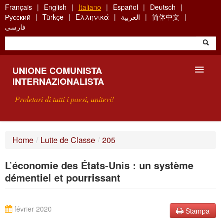
Skip
Français
English
Italiano
Español
Deutsch
to
Русский
Türkçe
Ελληνικά
العربية
简体中文
main
فارسی
content
UNIONE COMUNISTA
INTERNAZIONALISTA
Proletari di tutti i paesi, unitevi!
PRESENTAZIONE
Home
/
Lutte de Classe
/
205
COS'È L'UCI ?
L’économie des États-Unis : un système
RICERCA
démentiel et pourrissant
SCRIVETECI
février 2020
Stampa