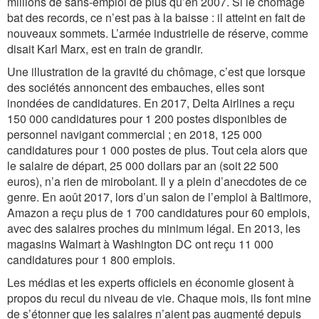
millions de sans-emploi de plus qu’en 2007. Si le chômage
bat des records, ce n’est pas à la baisse : il atteint en fait de
nouveaux sommets. L’armée industrielle de réserve, comme
disait Karl Marx, est en train de grandir.
Une illustration de la gravité du chômage, c’est que lorsque
des sociétés annoncent des embauches, elles sont
inondées de candidatures. En 2017, Delta Airlines a reçu
150 000 candidatures pour 1 200 postes disponibles de
personnel navigant commercial ; en 2018, 125 000
candidatures pour 1 000 postes de plus. Tout cela alors que
le salaire de départ, 25 000 dollars par an (soit 22 500
euros), n’a rien de mirobolant. Il y a plein d’anecdotes de ce
genre. En août 2017, lors d’un salon de l’emploi à Baltimore,
Amazon a reçu plus de 1 700 candidatures pour 60 emplois,
avec des salaires proches du minimum légal. En 2013, les
magasins Walmart à Washington DC ont reçu 11 000
candidatures pour 1 800 emplois.
Les médias et les experts officiels en économie glosent à
propos du recul du niveau de vie. Chaque mois, ils font mine
de s’étonner que les salaires n’aient pas augmenté depuis