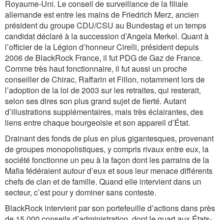
Royaume-Uni. Le conseil de surveillance de la filiale
allemande est entre les mains de Friedrich Merz, ancien
président du groupe CDU/CSU au Bundestag et un temps
candidat déclaré à la succession d’Angela Merkel. Quant à
l’officier de la Légion d’honneur Cirelli, président depuis
2006 de BlackRock France, il fut PDG de Gaz de France.
Comme très haut fonctionnaire, il fut aussi un proche
conseiller de Chirac, Raffarin et Fillon, notamment lors de
l’adoption de la loi de 2003 sur les retraites, qui resterait,
selon ses dires son plus grand sujet de fierté. Autant
d’illustrations supplémentaires, mais très éclairantes, des
liens entre chaque bourgeoisie et son appareil d’État.
Drainant des fonds de plus en plus gigantesques, provenant
de groupes monopolistiques, y compris rivaux entre eux, la
société fonctionne un peu à la façon dont les parrains de la
Mafia fédéraient autour d’eux et sous leur menace différents
chefs de clan et de famille. Quand elle intervient dans un
secteur, c’est pour y dominer sans conteste.
BlackRock intervient par son portefeuille d’actions dans près
de 15 000 conseils d’administration, dont le quart aux États-