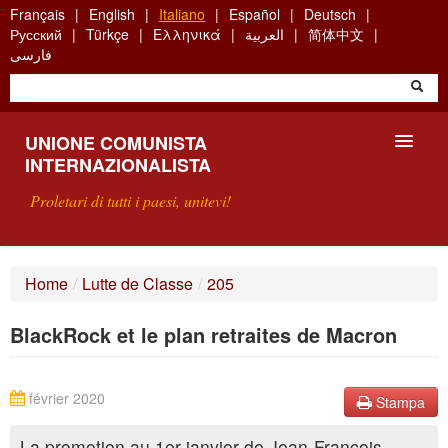
Skip
Français
English
Italiano
Español
Deutsch
to
Русский
Türkçe
Ελληνικά
العربية
简体中文
main
فارسی
content
UNIONE COMUNISTA
INTERNAZIONALISTA
Proletari di tutti i paesi, unitevi!
PRESENTAZIONE
Home
/
Lutte de Classe
/
205
COS'È L'UCI ?
BlackRock et le plan retraites de Macron
RICERCA
SCRIVETECI
février 2020
Stampa
La promotion au 1er janvier de Jean-François