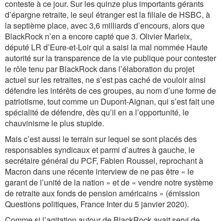
conteste à ce jour. Sur les quinze plus importants gérants
d’épargne retraite, le seul étranger est la filiale de HSBC, à
la septième place, avec 3,6 milliards d’encours, alors que
BlackRock n’en a encore capté que 3. Olivier Marleix,
député LR d’Eure-et-Loir qui a saisi la mal nommée Haute
autorité sur la transparence de la vie publique pour contester
le rôle tenu par BlackRock dans l’élaboration du projet
actuel sur les retraites, ne s’est pas caché de vouloir ainsi
défendre les intérêts de ces groupes, au nom d’une forme de
patriotisme, tout comme un Dupont-Aignan, qui s’est fait une
spécialité de défendre, dès qu’il en a l’opportunité, le
chauvinisme le plus stupide.
Mais c’est aussi le terrain sur lequel se sont placés des
responsables syndicaux et parmi d’autres à gauche, le
secrétaire général du PCF, Fabien Roussel, reprochant à
Macron dans une récente interview de ne pas être « le
garant de l’unité de la nation » et de « vendre notre système
de retraite aux fonds de pension américains » (émission
Questions politiques, France Inter du 5 janvier 2020).
Comme si l’agitation autour de BlackRock avait servi de