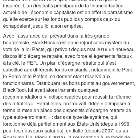
inspirée. L’un des traits principaux de la financiarisation
actuelle de l’économie capitaliste est en effet le parasitisme
qu’elle exerce sur les fonds publics y compris ceux qui
échappaient jusqu’ici à son emprise.
Avec l’assurance qui prévaut dans la très grande
bourgeoisie, BlackRock s’est donc réjoui sans mystère du
vote de la loi Pacte, qui prévoit depuis mai 2019 un nouveau
dispositif d’épargne retraite, avec force allègements fiscaux
à la clé, le PER. Un plan d’épargne retraite qui s’est
substitué aux différents fonds existants : notamment le Perc,
le Perco et le Préfon, ce dernier étant réservé aux
fonctionnaires. Distribuant les bons points au gouvernement,
BlackRock lui avait alors transmis quelques
recommandations « indispensables pour réussir la réforme
des retraites ». Parmi elles, on trouvait l’idée « d’imposer à
terme la mise en place des dispositifs d’épargne retraite de
type auto-enrolment » : dans ce type de système, qui
fonctionne déjà partiellement aux États-Unis (depuis 1998
pour les nouveaux salariés), en Italie (depuis 2007) ou au
Royaume-Uni (depuis 2012), la souscription à un fonds de