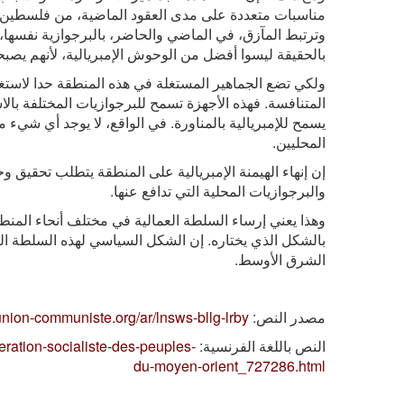
مناسبات متعددة على مدى العقود الماضية، من فلسطين إلى
وترتبط المآزق، في الماضي والحاضر، بالبرجوازية نفسها، 
بالحقيقة ليسوا أفضل من الوحوش الإمبريالية، لأنهم يصبحون
ولكي تضع الجماهير المستغلة في هذه المنطقة حدا لاستغل
المتنافسة. فهذه الأجهزة تسمح للبرجوازيات المختلفة با
يسمح للإمبريالية بالمناورة. في الواقع، لا يوجد أي شي
المحليين.
إن إنهاء الهيمنة الإمبريالية على المنطقة يتطلب تحقيق و
والبرجوازيات المحلية التي تدافع عنها.
وهذا يعني إرساء السلطة العمالية في مختلف أنحاء الم
بالشكل الذي يختاره. إن الشكل السياسي لهذه السلطة الع
الشرق الأوسط.
مصدر النص:
union-communiste.org/ar/lnsws-bllg-lrby
النص باللغة الفرنسية:
deration-socialiste-des-peuples-
du-moyen-orient_727286.html