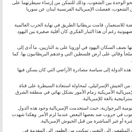
 نحو الوحدة بين الشعوب، وذلك للتمكن من إرساء سيطرتهما على
 الشعوب، ففصلت الإمبريالية الفرنسية لبنان عن سوريا
للاستعمار، قامت بريطانيا الطريق في نهاية الحرب العالمية
يونية رغم أن هذا التيار الفكري كان أقلية صغيرة بين اليهود
ها نصف السكان اليهود في أوروبا على يد النازيين، ما أدى إلى
لجأ وقائي على أرض فلسطين التي وعدهم البريطانيون بها. كما
في عام 1948، قاد قادتها سكان هذه الدولة إلى سياسة مصادرة الأراضي التي كان يسكن فيها
لترا، مدعومة من الجيش الإسرائيلي، لمحاولة استعادة السيطرة على قناة
مبريالية الأمريكية زمام الأمور بشكل نهائي في منطقة الشرق
تيجية بالغة للإمبريالية.
 البرجوازية، حيث استخدمت الإمبريالية وجود هذه الدول
شعوب في حروب ضد بعضها البعض عندما لزم الأمر. وهكذا شهدت
 أو غير المباشرة من قبل الجيوش الإمبريالية.
 المتلهفين إلى التغيير، تمكنت من الظهور إلى المقدمة في