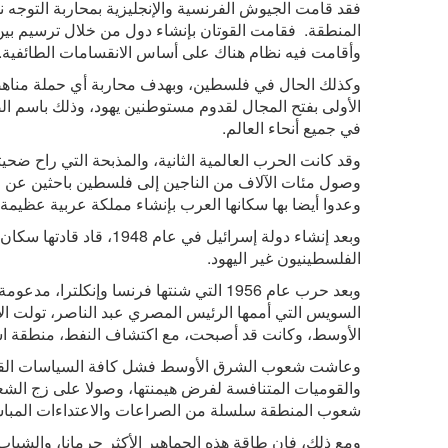
فقد قامت الجيوش الفرنسية والإنجليزية بمحاربة التوجه
المنطقة. فقامت القوتان بإنشاء دول من خلال ترسيم بين
وأقامت فيه نظام هناك على أساس الانقسامات الطائفية.
وكذلك الحال في فلسطين، وبهدف محاربة أي حملة مناهضة 
الأولى بفتح المجال لقدوم مستوطنين يهود، وذلك باسم الصه
في جميع أنحاء العالم.
وقد كانت الحرب العالمية الثانية، والمذبحة التي راح ضحيت
وصول مئات الآلاف من الناجين إلى فلسطين باحثين عن م
وعدوا أيضا بها سكانها العرب بإنشاء مملكة عربية عظيمة.
وبعد إنشاء دولة إسرائيل 
الفلسطينيون غير اليهود.
وبعد حرب عام 1956 التي شنتها فرنسا وإنك
السويس التي أممها الرئيس المصري عبد الناصر، تولت الإ
الأوسط، وكانت قد أصبحت، مع اكتشاف النفط، منطقة استرا
وعاشت شعوب الشرق الأوسط فشل كافة السياسات القومية
والقوميات المتنافسة لفرض هيمنتها، وصولا على زج ال
شعوب المنطقة سلسلة من الصراعات والاعتداءات المباشرة
ومع ذلك، فإن طاقة هذه الجماهير الأكثر حرمانا، والشباب