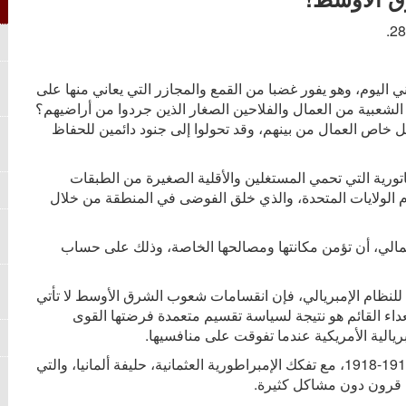
 اليوم، وهو يفور غضبا من القمع والمجازر التي يعاني منها على
الشعبية من العمال والفلاحين الصغار الذين جردوا من أراضيهم؟
 خاص العمال من بينهم،
وقد تحولوا إلى جنود دائمين للحفاظ
ورية التي تحمي المستغلين والأقلية الصغيرة من الطبقات
يوم الولايات المتحدة، والذي خلق الفوضى في المنطقة من خلال
سمالي، أن تؤمن مكانتها ومصالحها الخاصة، وذلك على حساب
نظام الإمبريالي، فإن انقسامات شعوب الشرق الأوسط لا تأتي
العداء القائم هو نتيجة لسياسة تقسيم متعمدة فرضتها القوى
إمبريالية الأمريكية عندما تفوقت على منافسيها.
فالتقسيم بدأ مع نهاية الحرب العالمية الأولى في الفترة 1917-1918، مع تفكك الإمبراطورية العثمانية، حليفة ألمانيا، والتي
ة قرون دون مشاكل كثيرة.