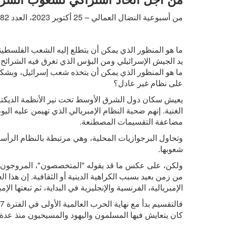
من أسبوعية النضال العمالي – 25 أكتوبر 2023، العدد 2882.
ما هو المنظور الذي يمكن أن يتطلع إليه الشعب الفلسطيني
يد الجيش الإسرائيلي ومن البؤس الذي تغرق فيه الشرائح 
ما هو المنظور الذي يمكن أن يتخذه شعب إسرائيل،
وبشكل
على نظام غير عادل؟
يعيش سكان دول الشرق الأوسط تحت نير الأنظمة الديكتات
الغنية. إنهم ضحية النظام الإمبريالي الذي تهيمن عليه ال
مضاعفة التقسيمات المصطنعة.
وتحاول البرجوازيات المحلية، وهي مرتبطة بالنظام الرأ
شعوبها.
ولكن، على عكس ما قد يقوله "المتخصصون"، المروجون لل
من زمن بعيد بسبب الكراهية الدينية أو الثقافية. إن هذا 
الإمبريالية، الفرنسية والإنجليزية في البداية، ثم تبعتها ال
كان يتعايش فيها المسلمون واليهود والمسيحيون منذ عد