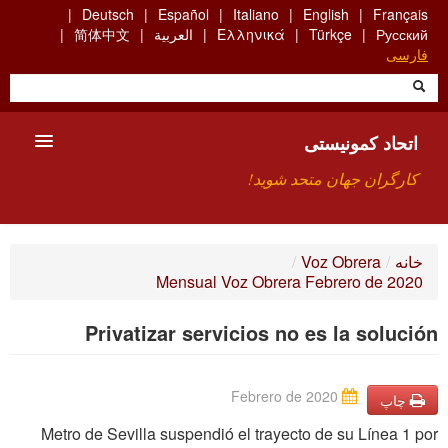
Skip
Deutsch
Español
Italiano
English
Français
to
Русский
Türkçe
Ελληνικά
العربية
简体中文
main
فارسی
content
اتحاد کمونیستی
کارگران جهان متحد شوید!
معارفه
خانه
/
Voz Obrera
/
Mensual Voz Obrera Febrero de 2020
چیست ICU
Privatizar servicios no es la solución
جستجو
ارتباط
Febrero de 2020
چاپ
Metro de Sevilla suspendió el trayecto de su Línea 1 por