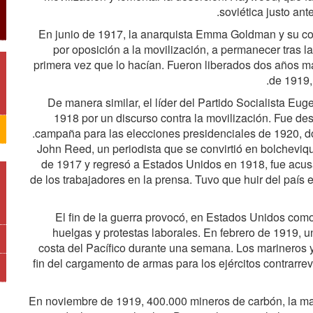
soviética justo ant
En junio de 1917, la anarquista Emma Goldman y su c
por oposición a la movilización, a permanecer tras l
primera vez que lo hacían. Fueron liberados dos años má
de 1919,
De manera similar, el líder del Partido Socialista Eu
1918 por un discurso contra la movilización. Fue des
campaña para las elecciones presidenciales de 1920, dond
John Reed, un periodista que se convirtió en bolchevi
de 1917 y regresó a Estados Unidos en 1918, fue acus
de los trabajadores en la prensa. Tuvo que huir del país 
El fin de la guerra provocó, en Estados Unidos com
huelgas y protestas laborales. En febrero de 1919, u
costa del Pacífico durante una semana. Los marineros y
fin del cargamento de armas para los ejércitos contrarre
En noviembre de 1919, 400.000 mineros de carbón, la ma