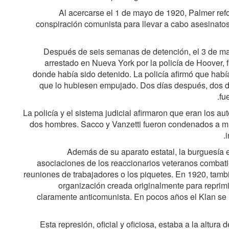
Al acercarse el 1 de mayo de 1920, Palmer refo
conspiración comunista para llevar a cabo asesinato
Después de seis semanas de detención, el 3 de may
arrestado en Nueva York por la policía de Hoover, f
donde había sido detenido. La policía afirmó que habí
que lo hubiesen empujado. Dos días después, dos d
fu
La policía y el sistema judicial afirmaron que eran los 
dos hombres. Sacco y Vanzetti fueron condenados a m
i
Además de su aparato estatal, la burguesía e
asociaciones de los reaccionarios veteranos combati
reuniones de trabajadores o los piquetes. En 1920, tamb
organización creada originalmente para reprimi
claramente anticomunista. En pocos años el Klan se 
Esta represión, oficial y oficiosa, estaba a la altur