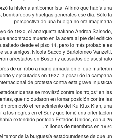
rzó la histeria anticomunista. Afirmó que había una
s, bombardeos y huelgas generales ese día. Sólo la
perspectiva de una huelga no era imaginaria.
o de 1920, el anarquista italiano Andrea Salsedo,
ue encontrado muerto en la acera al pie del edificio
a saltado desde el piso 14, pero lo más probable es
e sus amigos, Nicola Sacco y Bartolomeo Vanzetti,
eron arrestados en Boston y acusados de asesinato.
autores de un robo a mano armada en el que murieron
uerte y ejecutados en 1927, a pesar de la campaña
nternacional de protesta contra esta grave injusticia.
stadounidense se movilizó contra los “rojos” en las
entes, que no dudaron en tomar posición contra las
ién promovió el renacimiento del Ku Klux Klan, una
r a los negros en el Sur y que tomó una orientación
había extendido por todo Estados Unidos, con 4,25
millones de miembros en 1924.
a del temor de la burguesía estadounidense de que un