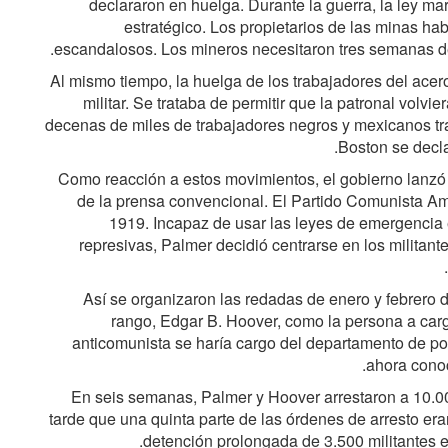
declararon en huelga. Durante la guerra, la ley mar
estratégico. Los propietarios de las minas h
escandalosos. Los mineros necesitaron tres semanas de
Al mismo tiempo, la huelga de los trabajadores del acero
militar. Se trataba de permitir que la patronal volv
decenas de miles de trabajadores negros y mexicanos tra
Boston se decla
Como reacción a estos movimientos, el gobierno lanzó
de la prensa convencional. El Partido Comunista Am
1919. Incapaz de usar las leyes de emergencia
represivas, Palmer decidió centrarse en los militant
Así se organizaron las redadas de enero y febrero 
rango, Edgar B. Hoover, como la persona a carg
anticomunista se haría cargo del departamento de pol
ahora conoc
En seis semanas, Palmer y Hoover arrestaron a 10.0
tarde que una quinta parte de las órdenes de arresto era
detención prolongada de 3.500 militantes ex