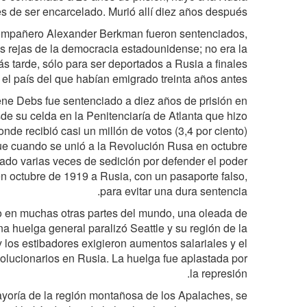
es de ser encarcelado. Murió allí diez años después.
ompañero Alexander Berkman fueron sentenciados,
as rejas de la democracia estadounidense; no era la
s tarde, sólo para ser deportados a Rusia a finales
 el país del que habían emigrado treinta años antes.
gene Debs fue sentenciado a diez años de prisión en
de su celda en la Penitenciaría de Atlanta que hizo
e recibió casi un millón de votos (3,4 por ciento).
que cuando se unió a la Revolución Rusa en octubre
ado varias veces de sedición por defender el poder
en octubre de 1919 a Rusia, con un pasaporte falso,
para evitar una dura sentencia.
o en muchas otras partes del mundo, una oleada de
na huelga general paralizó Seattle y su región de la
 los estibadores exigieron aumentos salariales y el
volucionarios en Rusia. La huelga fue aplastada por
la represión.
yoría de la región montañosa de los Apalaches, se