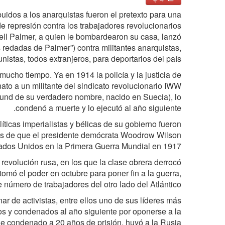
uidos a los anarquistas fueron el pretexto para una
de represión contra los trabajadores revolucionarios.
chell Palmer, a quien le bombardearon su casa, lanzó
 redadas de Palmer”) contra militantes anarquistas,
nistas, todos extranjeros, para deportarlos del país.
mucho tiempo. Ya en 1914 la policía y la justicia de
to a un militante del sindicato revolucionario IWW
lund de su verdadero nombre, nacido en Suecia), lo
condenó a muerte y lo ejecutó al año siguiente.
íticas imperialistas y bélicas de su gobierno fueron
ués de que el presidente demócrata Woodrow Wilson
tados Unidos en la Primera Guerra Mundial en 1917.
revolución rusa, en los que la clase obrera derrocó
 tomó el poder en octubre para poner fin a la guerra,
e número de trabajadores del otro lado del Atlántico.
ar de activistas, entre ellos uno de sus líderes más
dos y condenados al año siguiente por oponerse a la
ue condenado a 20 años de prisión, huyó a la Rusia