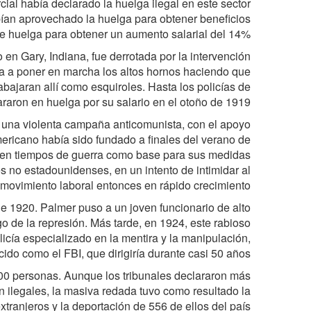
cial había declarado la huelga ilegal en este sector
abían aprovechado la huelga para obtener beneficios
 huelga para obtener un aumento salarial del 14%.
 en Gary, Indiana, fue derrotada por la intervención
iera a poner en marcha los altos hornos haciendo que
bajaran allí como esquiroles. Hasta los policías de
raron en huelga por su salario en el otoño de 1919.
 una violenta campaña anticomunista, con el apoyo
ericano había sido fundado a finales del verano de
 en tiempos de guerra como base para sus medidas
es no estadounidenses, en un intento de intimidar al
movimiento laboral entonces en rápido crecimiento.
de 1920. Palmer puso a un joven funcionario de alto
o de la represión. Más tarde, en 1924, este rabioso
icía especializado en la mentira y la manipulación,
ido como el FBI, que dirigiría durante casi 50 años.
00 personas. Aunque los tribunales declararon más
n ilegales, la masiva redada tuvo como resultado la
tranjeros y la deportación de 556 de ellos del país.