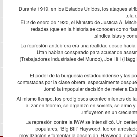
Durante 1919, en los Estados Unidos, los ataques atrib
ola 
El 2 de enero de 1920, el Ministro de Justicia A. Mit
redadas (que en la historia se conocen como “las
sindicalistas y comu
La represión antiobrera era una realidad desde hacía 
Utah habían conspirado para acusar de asesina
(Trabajadores Industriales del Mundo), Joe Hill (Hägg
El poder de la burguesía estadounidense y las pol
contestadas por la clase obrera, especialmente desp
tomó la impopular decisión de meter a Es
Al mismo tiempo, los prodigiosos acontecimientos de la 
al zar en febrero, se organizó en soviets, se armó y
influyeron en un crecient
La represión contra la IWW se intensificó. Un centen
populares, “Big Bill” Haywood, fueron arresta
movilización y fomentar la deserción. Haywood, que f