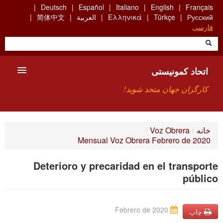
Skip
Deutsch
Español
Italiano
English
Français
to
Русский
Türkçe
Ελληνικά
العربية
简体中文
main
فارسی
content
اتحاد کمونیستی
کارگران جهان متحد شوید!
معارفه
خانه
/
Voz Obrera
/
Mensual Voz Obrera Febrero de 2020
چیست ICU
Deterioro y precaridad en el transporte
جستجو
público
ارتباط
Febrero de 2020
چاپ