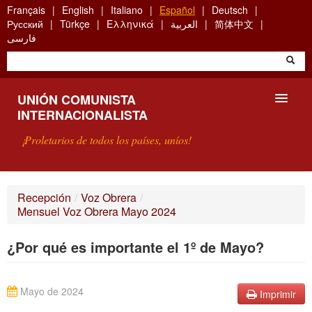
Skip
Français
English
Italiano
Español
Deutsch
to
Русский
Türkçe
Ελληνικά
العربية
简体中文
main
فارسی
content
UNIÓN COMUNISTA
INTERNACIONALISTA
¡Proletarios de todos los países, uníos!
PRESENTACIÓN
Recepción
/
Voz Obrera
/
Mensuel Voz Obrera Mayo 2024
¿QUÉ ES LA UCI?
¿Por qué es importante el 1º de Mayo?
BÚSQUEDA
CONTACTARNOS
Mayo de 2024
Imprimir