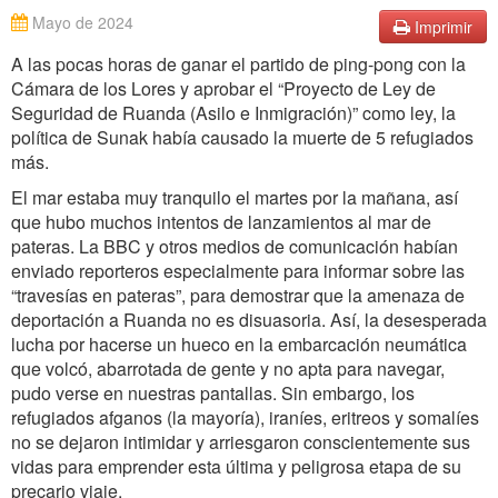
Mayo de 2024
Imprimir
A las pocas horas de ganar el partido de ping-pong con la
Cámara de los Lores y aprobar el “Proyecto de Ley de
Seguridad de Ruanda (Asilo e Inmigración)” como ley, la
política de Sunak había causado la muerte de 5 refugiados
más.
El mar estaba muy tranquilo el martes por la mañana, así
que hubo muchos intentos de lanzamientos al mar de
pateras. La BBC y otros medios de comunicación habían
enviado reporteros especialmente para informar sobre las
“travesías en pateras”, para demostrar que la amenaza de
deportación a Ruanda no es disuasoria. Así, la desesperada
lucha por hacerse un hueco en la embarcación neumática
que volcó, abarrotada de gente y no apta para navegar,
pudo verse en nuestras pantallas. Sin embargo, los
refugiados afganos (la mayoría), iraníes, eritreos y somalíes
no se dejaron intimidar y arriesgaron conscientemente sus
vidas para emprender esta última y peligrosa etapa de su
precario viaje.