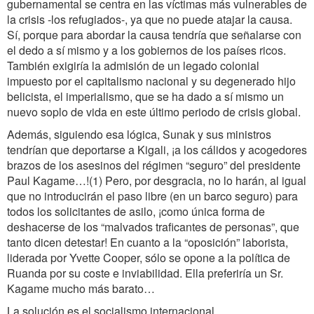
gubernamental se centra en las víctimas más vulnerables de
la crisis -los refugiados-, ya que no puede atajar la causa.
Sí, porque para abordar la causa tendría que señalarse con
el dedo a sí mismo y a los gobiernos de los países ricos.
También exigiría la admisión de un legado colonial
impuesto por el capitalismo nacional y su degenerado hijo
belicista, el imperialismo, que se ha dado a sí mismo un
nuevo soplo de vida en este último periodo de crisis global.
Además, siguiendo esa lógica, Sunak y sus ministros
tendrían que deportarse a Kigali, ¡a los cálidos y acogedores
brazos de los asesinos del régimen “seguro” del presidente
Paul Kagame…!(1) Pero, por desgracia, no lo harán, al igual
que no introducirán el paso libre (en un barco seguro) para
todos los solicitantes de asilo, ¡como única forma de
deshacerse de los “malvados traficantes de personas”, que
tanto dicen detestar! En cuanto a la “oposición” laborista,
liderada por Yvette Cooper, sólo se opone a la política de
Ruanda por su coste e inviabilidad. Ella preferiría un Sr.
Kagame mucho más barato…
La solución es el socialismo internacional