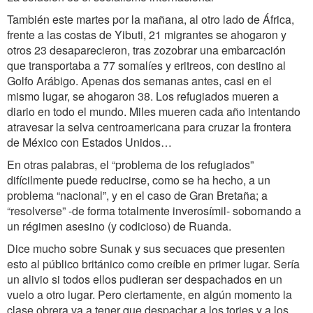
También este martes por la mañana, al otro lado de África,
frente a las costas de Yibuti, 21 migrantes se ahogaron y
otros 23 desaparecieron, tras zozobrar una embarcación
que transportaba a 77 somalíes y eritreos, con destino al
Golfo Arábigo. Apenas dos semanas antes, casi en el
mismo lugar, se ahogaron 38. Los refugiados mueren a
diario en todo el mundo. Miles mueren cada año intentando
atravesar la selva centroamericana para cruzar la frontera
de México con Estados Unidos…
En otras palabras, el “problema de los refugiados”
difícilmente puede reducirse, como se ha hecho, a un
problema “nacional”, y en el caso de Gran Bretaña; a
“resolverse” -de forma totalmente inverosímil- sobornando a
un régimen asesino (y codicioso) de Ruanda.
Dice mucho sobre Sunak y sus secuaces que presenten
esto al público británico como creíble en primer lugar. Sería
un alivio si todos ellos pudieran ser despachados en un
vuelo a otro lugar. Pero ciertamente, en algún momento la
clase obrera va a tener que despachar a los tories y a los