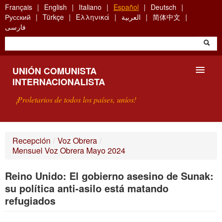
Skip
Français
English
Italiano
Español
Deutsch
to
Русский
Türkçe
Ελληνικά
العربية
简体中文
main
فارسی
content
UNIÓN COMUNISTA
INTERNACIONALISTA
¡Proletarios de todos los países, uníos!
PRESENTACIÓN
Recepción
/
Voz Obrera
/
Mensuel Voz Obrera Mayo 2024
¿QUÉ ES LA UCI?
Reino Unido: El gobierno asesino de Sunak:
BÚSQUEDA
su política anti-asilo está matando
CONTACTARNOS
refugiados