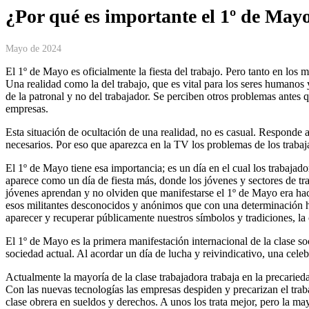
¿Por qué es importante el 1º de May
Mayo de 2024
El 1º de Mayo es oficialmente la fiesta del trabajo. Pero tanto en los
Una realidad como la del trabajo, que es vital para los seres humanos 
de la patronal y no del trabajador. Se perciben otros problemas antes 
empresas.
Esta situación de ocultación de una realidad, no es casual. Responde a 
necesarios. Por eso que aparezca en la TV los problemas de los traba
El 1º de Mayo tiene esa importancia; es un día en el cual los trabaj
aparece como un día de fiesta más, donde los jóvenes y sectores de tra
jóvenes aprendan y no olviden que manifestarse el 1º de Mayo era hac
esos militantes desconocidos y anónimos que con una determinación her
aparecer y recuperar públicamente nuestros símbolos y tradiciones, la c
El 1º de Mayo es la primera manifestación internacional de la clase so
sociedad actual. Al acordar un día de lucha y reivindicativo, una celebr
Actualmente la mayoría de la clase trabajadora trabaja en la precaried
Con las nuevas tecnologías las empresas despiden y precarizan el traba
clase obrera en sueldos y derechos. A unos los trata mejor, pero la may