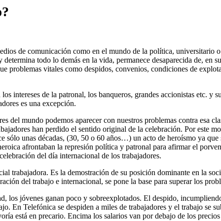
o?
 medios de comunicación como en el mundo de la política, universitario 
y determina todo lo demás en la vida, permanece desaparecida de, en su 
que problemas vitales como despidos, convenios, condiciones de explotac
los intereses de la patronal, los banqueros, grandes accionistas etc. y 
jadores es una excepción.
adores del mundo podemos aparecer con nuestros problemas contra esa cl
bajadores han perdido el sentido original de la celebración. Por este mo
e sólo unas décadas, (30, 50 o 60 años…) un acto de heroísmo ya que si
oica afrontaban la represión política y patronal para afirmar el porveni
elebración del día internacional de los trabajadores.
cial trabajadora. Es la demostración de su posición dominante en la soc
ación del trabajo e internacional, se pone la base para superar los probl
ad, los jóvenes ganan poco y sobreexplotados. El despido, incumpliendo 
jo. En Telefónica se despiden a miles de trabajadores y el trabajo se su
oría está en precario. Encima los salarios van por debajo de los precios