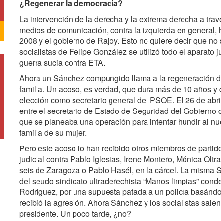
¿Regenerar la democracia?
La intervención de la derecha y la extrema derecha a travé
medios de comunicación, contra la izquierda en general, h
2008 y el gobierno de Rajoy. Esto no quiere decir que no s
socialistas de Felipe González se utilizó todo el aparato j
guerra sucia contra ETA.
Ahora un Sánchez compungido llama a la regeneración dem
familia. Un acoso, es verdad, que dura más de 10 años y
elección como secretario general del PSOE. El 26 de abri
entre el secretario de Estado de Seguridad del Gobierno d
que se planeaba una operación para intentar hundir al nue
familia de su mujer.
Pero este acoso lo han recibido otros miembros de partido
judicial contra Pablo Iglesias, Irene Montero, Mónica Oltr
seis de Zaragoza o Pablo Hasél, en la cárcel. La misma Sa
del seudo sindicato ultraderechista “Manos limpias” con
Rodríguez, por una supuesta patada a un policía basándo
recibió la agresión. Ahora Sánchez y los socialistas salen 
presidente. Un poco tarde, ¿no?