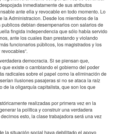
e despojada inmediatamente de sus atributos
onsable ante ella y revocable en todo momento. Lo
e la Administracion. Desde los miembros de la
publicos debian desempenarlos con salarios de
quella fingida independencia que sólo había servido
nos, ante los cuales iban prestando y violando
más funcionarios públicos, los magistrados y los
 revocables”.
 verdadera democracia. Si se piensan que,
 que existe o cambiando el gobierno del poder
más radicales sobre el papel como la eliminación de
erían ilusiones pasajeras si no se ataca la raíz
de la oligarquía capitalista, que son los que
stóricamente realizadas por primera vez en la
enerar la política y construir una verdadera
o decimos esto, la clase trabajadora será una vez
de la situación social haya debilitado el apoyo