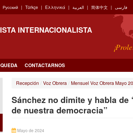
Русский
Türkçe
Ελληνικά
العربية
简体中文
فارسی
ISTA INTERNACIONALISTA
¡Prole
SQUEDA
CONTACTARNOS
Recepción
/
Voz Obrera
/
Mensuel Voz Obrera Mayo 2
Sánchez no dimite y habla de
de nuestra democracia”
Mayo de 2024