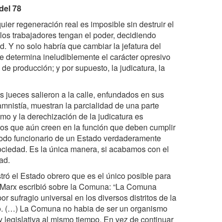
del 78
er regeneración real es imposible sin destruir el
 los trabajadores tengan el poder, decidiendo
d. Y no solo habría que cambiar la jefatura del
ue determina ineludiblemente el carácter opresivo
 de producción; y por supuesto, la judicatura, la
 jueces salieron a la calle, enfundados en sus
 amnistía, muestran la parcialidad de una parte
smo y la derechización de la judicatura es
os que aún creen en la función que deben cumplir
 todo funcionario de un Estado verdaderamente
ociedad. Es la única manera, si acabamos con el
ad.
ró el Estado obrero que es el único posible para
. Marx escribió sobre la Comuna: “La Comuna
 sufragio universal en los diversos distritos de la
o. (…) La Comuna no habia de ser un organismo
y legislativa al mismo tiempo. En vez de continuar