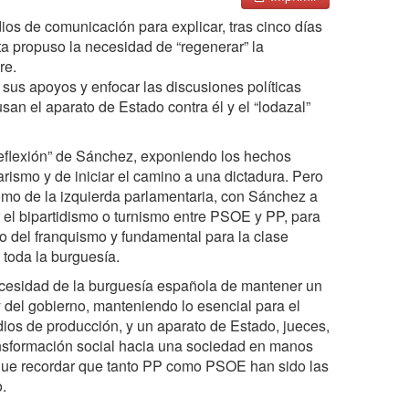
s de comunicación para explicar, tras cinco días
ta propuso la necesidad de “regenerar” la
re.
 sus apoyos y enfocar las discusiones políticas
an el aparato de Estado contra él y el “lodazal”
reflexión” de Sánchez, exponiendo los hechos
rismo y de iniciar el camino a una dictadura. Pero
omo de la izquierda parlamentaria, con Sánchez a
r el bipartidismo o turnismo entre PSOE y PP, para
ro del franquismo y fundamental para la clase
 toda la burguesía.
 necesidad de la burguesía española de mantener un
 y del gobierno, manteniendo lo esencial para el
ios de producción, y un aparato de Estado, jueces,
transformación social hacia una sociedad en manos
y que recordar que tanto PP como PSOE han sido las
.