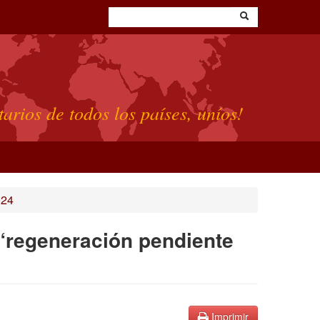
tarios de todos los países, uníos!
024
 “regeneración pendiente
Imprimir