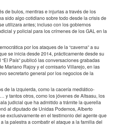
s de bulos, mentiras e injurias a través de los
a sido algo cotidiano sobre todo desde la crisis de
e utilizara antes; incluso con los gobiernos
udicial y policial para los crímenes de los GAL en la
ocrática por los ataques de la “caverna” a su
 que se inicia desde 2014, prácticamente desde su
l “El País” publicó las conversaciones grabadas
e Mariano Rajoy y el comisario Villarejo, en las
vo secretario general por los negocios de la
s de la izquierda, como la cacería mediático-
a… y tantos otros, como los jóvenes de Altsasu, los
la judicial que ha admitido a trámite la querella
denó al diputado de Unidas Podemos, Alberto
se exclusivamente en el testimonio del agente que
a la palestra a combatir el ataque a la familia del