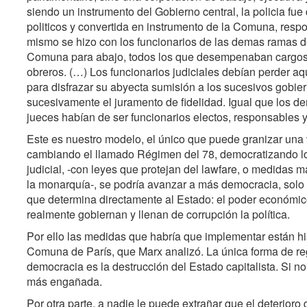
siendo un instrumento del Gobierno central, la policia fu
politicos y convertida en instrumento de la Comuna, resp
mismo se hizo con los funcionarios de las demas ramas d
Comuna para abajo, todos los que desempenaban cargos 
obreros. (…) Los funcionarios judiciales debían perder a
para disfrazar su abyecta sumisión a los sucesivos gobier
sucesivamente el juramento de fidelidad. Igual que los de
jueces habían de ser funcionarios electos, responsables y
Este es nuestro modelo, el único que puede granizar una
cambiando el llamado Régimen del 78, democratizando lo
judicial, -con leyes que protejan del lawfare, o medidas 
la monarquía-, se podría avanzar a más democracia, solo s
que determina directamente al Estado: el poder económico 
realmente gobiernan y llenan de corrupción la política.
Por ello las medidas que habría que implementar están hi
Comuna de París, que Marx analizó. La única forma de reg
democracia es la destrucción del Estado capitalista. Si n
más engañada.
Por otra parte, a nadie le puede extrañar que el deterioro 