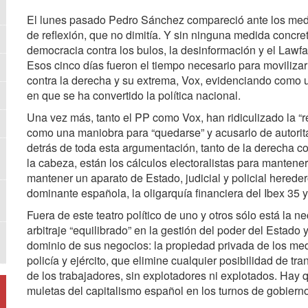
El lunes pasado Pedro Sánchez compareció ante los medio
de reflexión, que no dimitía. Y sin ninguna medida concre
democracia contra los bulos, la desinformación y el Lawfa
Esos cinco días fueron el tiempo necesario para movilizar
contra la derecha y su extrema, Vox, evidenciando como us
en que se ha convertido la política nacional.
Una vez más, tanto el PP como Vox, han ridiculizado la “
como una maniobra para “quedarse” y acusarlo de autorita
detrás de toda esta argumentación, tanto de la derecha c
la cabeza, están los cálculos electoralistas para mantene
mantener un aparato de Estado, judicial y policial herede
dominante española, la oligarquía financiera del Ibex 35 y
Fuera de este teatro político de uno y otros sólo está la
arbitraje “equilibrado” en la gestión del poder del Estado
dominio de sus negocios: la propiedad privada de los med
policía y ejército, que elimine cualquier posibilidad de 
de los trabajadores, sin explotadores ni explotados. Ha
muletas del capitalismo español en los turnos de gobierno