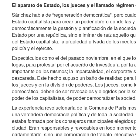
El aparato de Estado, los jueces y el llamado régimen 
Sánchez habla de “regeneración democrática”, pero cualqui
Estado capitalista para crear un poder obrero donde las y
democráticamente la gestión y planificación de la socieda
Estado por una república, sino eliminar de raíz aquello q
del Estado capitalista: la propiedad privada de los medios
policía y el ejército.
Espectáculos como el del pasado noviembre, en el que los
togas, para protestar por el acuerdo de investidura por la
importante de los mismos; la imparcialidad, el corporativi
descarada. Este hecho supuso un baño de realidad para l
los jueces y en la división de poderes. Los jueces, como
democrático, deben de ser revocables y elegidos por la s
poder de los capitalistas, de poder democratizar la socied
La experiencia revolucionaria de la Comuna de París most
una verdadera democracia política y de toda la sociedad
estaba formada por los consejeros municipales elegidos por
ciudad. Eran responsables y revocables en todo moment
parlamentario, sino una corporacion de trabajo, ejecutiva 