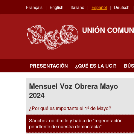
Skip
Français
English
Italiano
Español
Deutsch
to
main
content
UNIÓN COMUN
PRESENTACIÓN
¿QUÉ ES LA UCI?
BÚ
Mensuel Voz Obrera Mayo
2024
¿Por qué es importante el 1º de Mayo?
Sánchez no dimite y habla de “regeneración
pendiente de nuestra democracia”