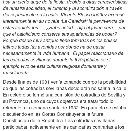
hoy un cierto auge de la fiesta, debido a otras características
de nuestra sociedad, el turismo y la socialización a través
del espectáculo en la calle. Vicente Blasco Ibáñez expresó
literariamente en su novela “La Catedral” la pervivencia de
estas tradiciones: “—¿Sabe usted—dijo el joven cura— por
que el catolicismo conserva sus apariencias de poder?
Porque desde muy antiguo tiene tomadas en los paises
latinos todas las avenidas por donde ha de pasar
necesariamente la vida humana.” El papel reaccionario de
las cofradías sevillanas durante la II República es el
ejemplo vivo de esta cultura religiosa dominante y
reaccionaria.
Desde finales de 1931 venía tomando cuerpo la posibilidad
de que las cofradías sevillanas decidieran no salir a la calle.
En octubre se formó una comisión de cofradías de Sevilla y
su Provincia, uno de cuyos objetivos era tratar todo lo
referente a la semana santa de 1932. En paralelo se estaba
discutiendo en las Cortes Constituyente la futura
Constitución de la República. Las cofradías sevillanas
participaban activamente en las campañas contrarias a los