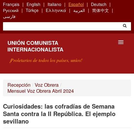
Skip
Français
English
Italiano
Español
Deutsch
to
Русский
Türkçe
Ελληνικά
العربية
简体中文
main
فارسی
content
UNIÓN COMUNISTA
INTERNACIONALISTA
¡Proletarios de todos los países, uníos!
PRESENTACIÓN
Recepción
/
Voz Obrera
/
Mensuel Voz Obrera Abril 2024
¿QUÉ ES LA UCI?
Curiosidades: las cofradías de Semana
BÚSQUEDA
Santa contra la II República. El ejemplo
CONTACTARNOS
sevillano