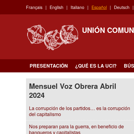
Skip
Français
English
Italiano
Español
Deutsch
to
main
content
UNIÓN COMUN
PRESENTACIÓN
¿QUÉ ES LA UCI?
BÚ
Mensuel Voz Obrera Abril
2024
La corrupción de los partidos… es la corrupción
del capitalismo
Nos preparan para la guerra, en beneficio de
banqueros y capitalistas