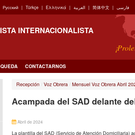
Русский
Türkçe
Ελληνικά
العربية
简体中文
فارسی
ISTA INTERNACIONALISTA
¡Prole
SQUEDA
CONTACTARNOS
Recepción
/
Voz Obrera
/
Mensuel Voz Obrera Abril 20
Acampada del SAD delante del
Abril de 2024
La plantilla del SAD (Servicio de Atención Domiciliaria) a