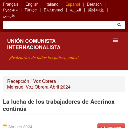
Skip
Français
English
Italiano
Español
Deutsch
to
Русский
Türkçe
Ελληνικά
العربية
简体中文
main
فارسی
content
UNIÓN COMUNISTA
INTERNACIONALISTA
¡Proletarios de todos los países, uníos!
PRESENTACIÓN
Recepción
/
Voz Obrera
/
Mensuel Voz Obrera Abril 2024
¿QUÉ ES LA UCI?
La lucha de los trabajadores de Acerinox
BÚSQUEDA
continúa
CONTACTARNOS
Abril de 2024
Imprimir