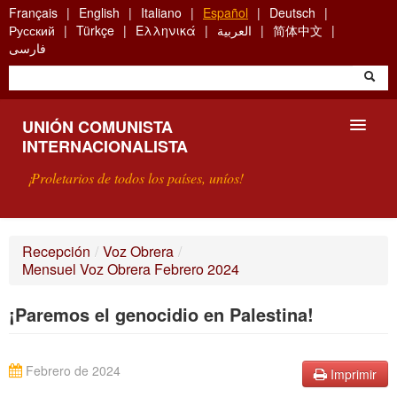
Skip
Français
English
Italiano
Español
Deutsch
to
Русский
Türkçe
Ελληνικά
العربية
简体中文
main
فارسی
content
UNIÓN COMUNISTA
INTERNACIONALISTA
¡Proletarios de todos los países, uníos!
PRESENTACIÓN
Recepción
/
Voz Obrera
/
Mensuel Voz Obrera Febrero 2024
¿QUÉ ES LA UCI?
¡Paremos el genocidio en Palestina!
BÚSQUEDA
CONTACTARNOS
Febrero de 2024
Imprimir