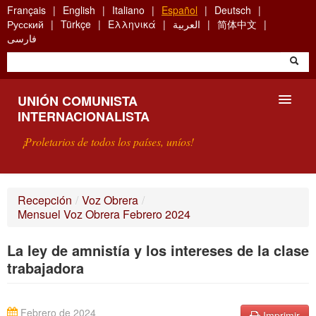
Skip
Français
English
Italiano
Español
Deutsch
to
Русский
Türkçe
Ελληνικά
العربية
简体中文
main
فارسی
content
UNIÓN COMUNISTA
INTERNACIONALISTA
¡Proletarios de todos los países, uníos!
PRESENTACIÓN
Recepción
/
Voz Obrera
/
Mensuel Voz Obrera Febrero 2024
¿QUÉ ES LA UCI?
La ley de amnistía y los intereses de la clase
BÚSQUEDA
trabajadora
CONTACTARNOS
Febrero de 2024
Imprimir