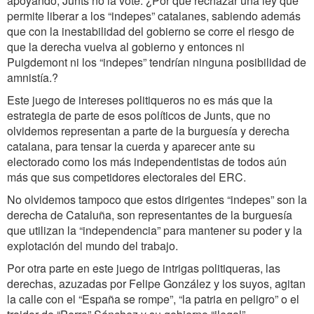
apoyando, Junts no la vote. ¿Por qué rechazar una ley que
permite liberar a los “indepes” catalanes, sabiendo además
que con la inestabilidad del gobierno se corre el riesgo de
que la derecha vuelva al gobierno y entonces ni
Puigdemont ni los “indepes” tendrían ninguna posibilidad de
amnistía.?
Este juego de intereses politiqueros no es más que la
estrategia de parte de esos políticos de Junts, que no
olvidemos representan a parte de la burguesía y derecha
catalana, para tensar la cuerda y aparecer ante su
electorado como los más independentistas de todos aún
más que sus competidores electorales del ERC.
No olvidemos tampoco que estos dirigentes “indepes” son la
derecha de Cataluña, son representantes de la burguesía
que utilizan la “independencia” para mantener su poder y la
explotación del mundo del trabajo.
Por otra parte en este juego de intrigas politiqueras, las
derechas, azuzadas por Felipe González y los suyos, agitan
la calle con el “España se rompe”, “la patria en peligro” o el