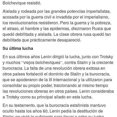
Bolchevique resistió.
Aislada y rodeada por las grandes potencias imperialistas,
acosada por la guerra civil e invadida por el imperialismo,
los revolucionarios resistieron. Pero la guerra y la pobreza,
el atraso, el hambre y las epidemias, diezmaron Rusia que
quedó debilitada y aislada. La clase obrera rusa quedó tan
debilitada que prácticamente desapareció.
Su última lucha
En sus últimos años Lenin dirigió la lucha, junto con Trotsky
y muchos ‘‘viejos bolcheviques‘‘, contra Stalin y la creciente
burocracia. La falta de una revolución obrera exitosa en
otros países fortaleció el dominio de Stalin y la burocracia,
que se apoderaron de la III Internacional y la utilizaron para
consolidar su propio poder, traicionando al mismo tiempo
las revoluciones obreras en otros países. Lenin consideraba
a Trotsky como su principal aliado en esta lucha.
En su testamento, que la burocracia estalinista mantuvo
oculto hasta los años 60, Lenin pedía la destitución de
Stalin; no vivió lo suficiente para llevar a cabo su lucha