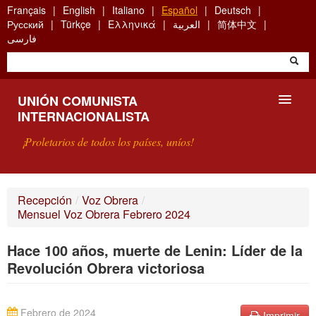
Skip
Français
English
Italiano
Español
Deutsch
to
Русский
Türkçe
Ελληνικά
العربية
简体中文
main
فارسی
content
UNIÓN COMUNISTA
INTERNACIONALISTA
¡Proletarios de todos los países, uníos!
PRESENTACIÓN
Recepción
/
Voz Obrera
/
Mensuel Voz Obrera Febrero 2024
¿QUÉ ES LA UCI?
Hace 100 años, muerte de Lenin: Líder de la
BÚSQUEDA
Revolución Obrera victoriosa
CONTACTARNOS
Febrero de 2024
Imprimir