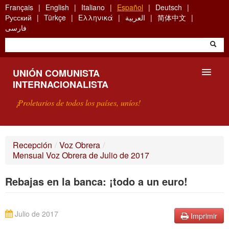
Skip
Français
English
Italiano
Español
Deutsch
to
Русский
Türkçe
Ελληνικά
العربية
简体中文
main
فارسی
content
UNIÓN COMUNISTA
INTERNACIONALISTA
¡Proletarios de todos los países, uníos!
PRESENTACIÓN
Recepción
/
Voz Obrera
/
Mensual Voz Obrera de Julio de 2017
¿QUÉ ES LA UCI?
Rebajas en la banca: ¡todo a un euro!
BÚSQUEDA
CONTACTARNOS
Julio de 2017
Imprimir