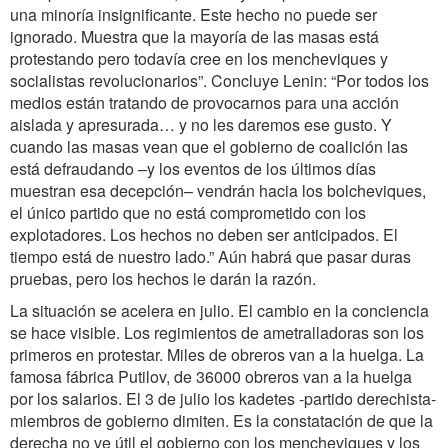
una minoría insignificante. Este hecho no puede ser
ignorado. Muestra que la mayoría de las masas está
protestando pero todavía cree en los mencheviques y
socialistas revolucionarios”. Concluye Lenin: “Por todos los
medios están tratando de provocarnos para una acción
aislada y apresurada… y no les daremos ese gusto. Y
cuando las masas vean que el gobierno de coalición las
está defraudando –y los eventos de los últimos días
muestran esa decepción– vendrán hacia los bolcheviques,
el único partido que no está comprometido con los
explotadores. Los hechos no deben ser anticipados. El
tiempo está de nuestro lado.” Aún habrá que pasar duras
pruebas, pero los hechos le darán la razón.
La situación se acelera en julio. El cambio en la conciencia
se hace visible. Los regimientos de ametralladoras son los
primeros en protestar. Miles de obreros van a la huelga. La
famosa fábrica Putilov, de 36000 obreros van a la huelga
por los salarios. El 3 de julio los kadetes -partido derechista-
miembros de gobierno dimiten. Es la constatación de que la
derecha no ve útil el gobierno con los mencheviques y los