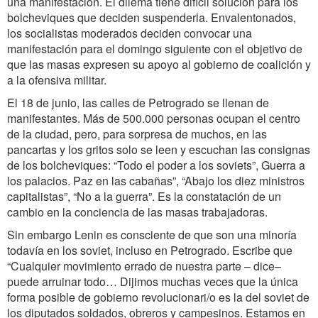
una manifestación. El dilema tiene difícil solución para los
bolcheviques que deciden suspenderla. Envalentonados,
los socialistas moderados deciden convocar una
manifestación para el domingo siguiente con el objetivo de
que las masas expresen su apoyo al gobierno de coalición y
a la ofensiva militar.
El 18 de junio, las calles de Petrogrado se llenan de
manifestantes. Más de 500.000 personas ocupan el centro
de la ciudad, pero, para sorpresa de muchos, en las
pancartas y los gritos solo se leen y escuchan las consignas
de los bolcheviques: “Todo el poder a los soviets”, Guerra a
los palacios. Paz en las cabañas”, “Abajo los diez ministros
capitalistas”, “No a la guerra”. Es la constatación de un
cambio en la conciencia de las masas trabajadoras.
Sin embargo Lenin es consciente de que son una minoría
todavía en los soviet, incluso en Petrogrado. Escribe que
“Cualquier movimiento errado de nuestra parte – dice–
puede arruinar todo… Dijimos muchas veces que la única
forma posible de gobierno revolucionari/o es la del soviet de
los diputados soldados, obreros y campesinos. Estamos en