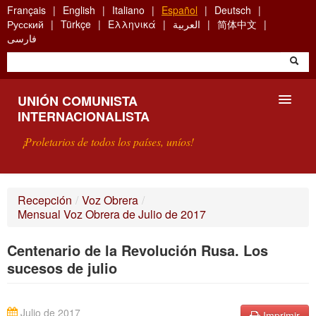
Skip
Français
English
Italiano
Español
Deutsch
to
Русский
Türkçe
Ελληνικά
العربية
简体中文
main
فارسی
content
UNIÓN COMUNISTA
INTERNACIONALISTA
¡Proletarios de todos los países, uníos!
PRESENTACIÓN
Recepción
/
Voz Obrera
/
Mensual Voz Obrera de Julio de 2017
¿QUÉ ES LA UCI?
Centenario de la Revolución Rusa. Los
BÚSQUEDA
sucesos de julio
CONTACTARNOS
Julio de 2017
Imprimir