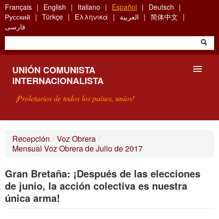
Skip
Français
English
Italiano
Español
Deutsch
to
Русский
Türkçe
Ελληνικά
العربية
简体中文
main
فارسی
content
UNIÓN COMUNISTA
INTERNACIONALISTA
¡Proletarios de todos los países, uníos!
PRESENTACIÓN
Recepción
/
Voz Obrera
/
Mensual Voz Obrera de Julio de 2017
¿QUÉ ES LA UCI?
Gran Bretaña: ¡Después de las elecciones
BÚSQUEDA
de junio, la acción colectiva es nuestra
CONTACTARNOS
única arma!