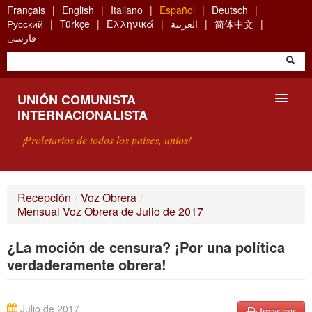
Skip
Français
English
Italiano
Español
Deutsch
to
Русский
Türkçe
Ελληνικά
العربية
简体中文
main
فارسی
content
UNIÓN COMUNISTA
INTERNACIONALISTA
¡Proletarios de todos los países, uníos!
PRESENTACIÓN
Recepción
/
Voz Obrera
/
Mensual Voz Obrera de Julio de 2017
¿QUÉ ES LA UCI?
¿La moción de censura? ¡Por una política
BÚSQUEDA
verdaderamente obrera!
CONTACTARNOS
Julio de 2017
Imprimir