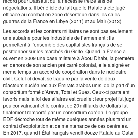
record pour Dassault qui a nécessité treize ans de
négociations. Il bénéficie du fait que le Rafale a été jugé
efficace au combat en zone désertique dans les sales
guerres de la France en Libye (2011) et au Mali (2013).
Les accords et les contrats militaires ne sont pas seulement
une aubaine pour les industriels de l’armement : ils
permettent à l’ensemble des capitalistes français de se
positionner sur les marchés du Golfe. Quand la France a
ouvert en 2009 une base militaire à Abou Dhabi, la première
en dehors de son ancien pré carré colonial, elle a signé en
même temps un accord de coopération dans le nucléaire
civil. Celui-ci devait se traduire par la vente de deux
réacteurs nucléaires aux Émirats arabes unis, de la part d’un
consortium formé d’Areva, Total et Suez. Ceux-ci partaient
favoris mais la loi des affaires est cruelle : leur projet fut jugé
peu convaincant et le contrat de 20 milliards de dollars fut
finalement remporté par un consortium coréen. Le groupe
EDF décroche tout de même quelques années plus tard un
contrat d’exploitation et de maintenance de ces centrales.
En 2017, quand l’État français vendit douze Rafale au Qatar,