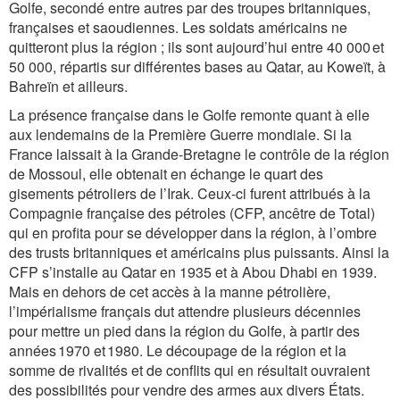
Golfe, secondé entre autres par des troupes britanniques,
françaises et saoudiennes. Les soldats américains ne
quitteront plus la région ; ils sont aujourd’hui entre 40 000 et
50 000, répartis sur différentes bases au Qatar, au Koweït, à
Bahreïn et ailleurs.
La présence française dans le Golfe remonte quant à elle
aux lendemains de la Première Guerre mondiale. Si la
France laissait à la Grande-Bretagne le contrôle de la région
de Mossoul, elle obtenait en échange le quart des
gisements pétroliers de l’Irak. Ceux-ci furent attribués à la
Compagnie française des pétroles (CFP, ancêtre de Total)
qui en profita pour se développer dans la région, à l’ombre
des trusts britanniques et américains plus puissants. Ainsi la
CFP s’installe au Qatar en 1935 et à Abou Dhabi en 1939.
Mais en dehors de cet accès à la manne pétrolière,
l’impérialisme français dut attendre plusieurs décennies
pour mettre un pied dans la région du Golfe, à partir des
années 1970 et 1980. Le découpage de la région et la
somme de rivalités et de conflits qui en résultait ouvraient
des possibilités pour vendre des armes aux divers États.