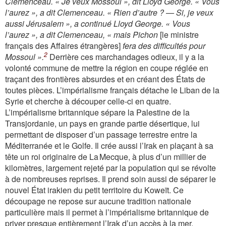
Clemenceau. « Je veux Mossoul », dit Lloyd George. « Vous
l’aurez », a dit Clemenceau. « Rien d’autre ? — Si, je veux
aussi Jérusalem », a continué Lloyd George. « Vous
l’aurez », a dit Clemenceau, « mais Pichon
[le ministre
français des Affaires étrangères]
fera des difficultés pour
2
Mossoul ».
Derrière ces marchandages odieux, il y a la
volonté commune de mettre la région en coupe réglée en
traçant des frontières absurdes et en créant des États de
toutes pièces. L’impérialisme français détache le Liban de la
Syrie et cherche à découper celle-ci en quatre.
L’impérialisme britannique sépare la Palestine de la
Transjordanie, un pays en grande partie désertique, lui
permettant de disposer d’un passage terrestre entre la
Méditerranée et le Golfe. Il crée aussi l’Irak en plaçant à sa
tête un roi originaire de La Mecque, à plus d’un millier de
kilomètres, largement rejeté par la population qui se révolte
à de nombreuses reprises. Il prend soin aussi de séparer le
nouvel État irakien du petit territoire du Koweït. Ce
découpage ne repose sur aucune tradition nationale
particulière mais il permet à l’impérialisme britannique de
priver presque entièrement l’Irak d’un accès à la mer.