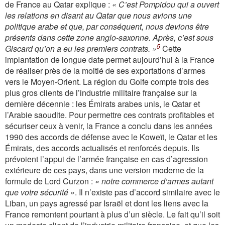
de France au Qatar explique :
« C’est Pompidou qui a ouvert
les relations en disant au Qatar que nous avions une
politique arabe et que, par conséquent, nous devions être
présents dans cette zone anglo-saxonne. Après, c’est sous
5
Giscard qu’on a eu les premiers contrats. »
Cette
implantation de longue date permet aujourd’hui à la France
de réaliser près de la moitié de ses exportations d’armes
vers le Moyen-Orient. La région du Golfe compte trois des
plus gros clients de l’industrie militaire française sur la
dernière décennie : les Émirats arabes unis, le Qatar et
l’Arabie saoudite. Pour permettre ces contrats profitables et
sécuriser ceux à venir, la France a conclu dans les années
1990 des accords de défense avec le Koweït, le Qatar et les
Émirats, des accords actualisés et renforcés depuis. Ils
prévoient l’appui de l’armée française en cas d’agression
extérieure de ces pays, dans une version moderne de la
formule de Lord Curzon :
« notre commerce d’armes autant
que votre sécurité »
. Il n’existe pas d’accord similaire avec le
Liban, un pays agressé par Israël et dont les liens avec la
France remontent pourtant à plus d’un siècle. Le fait qu’il soit