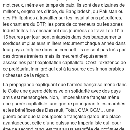
mot creux, même en temps de paix. Ils sont des dizaines de
millions, originaires d’Inde, du Bangladesh, du Pakistan ou
des Philippines à travailler sur les installations pétrolières,
les chantiers du BTP, les ports de conteneurs ou les zones
industrielles. Ils enchaînent des journées de travail de 10 à
15 heures par jour, sont entassés dans des baraquements
sordides et plusieurs milliers retournent chaque année dans
leur pays d’origine dans un cercueil. Ils ne sont pas tués par
des drones iraniens mais ils meurent d’épuisement,
assassinés par l’exploitation capitaliste. C’est l’existence de
ce prolétariat immigré qui est à la source des innombrables
richesses de la région.
La propagande expliquant que l’armée française mène dans
le Golfe une guerre défensive en solidarité avec des pays
amis est mensongère. Non, l’impérialisme français mène
une guerre capitaliste, une guerre pour garantir les marchés
et les bénéfices des Dassault, Total, CMA CGM… une
guerre pour que la bourgeoisie française garde une place
avantageuse, celle d’une puissance impérialiste qui, pour
être de second rang, est tout aussi assoiffée de profits et de