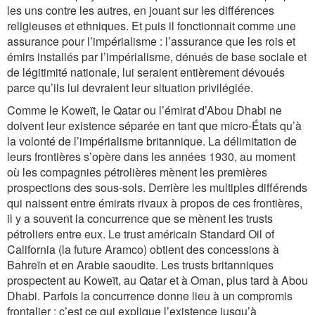
les uns contre les autres, en jouant sur les différences
religieuses et ethniques. Et puis il fonctionnait comme une
assurance pour l’impérialisme : l’assurance que les rois et
émirs installés par l’impérialisme, dénués de base sociale et
de légitimité nationale, lui seraient entièrement dévoués
parce qu’ils lui devraient leur situation privilégiée.
Comme le Koweït, le Qatar ou l’émirat d’Abou Dhabi ne
doivent leur existence séparée en tant que micro-États qu’à
la volonté de l’impérialisme britannique. La délimitation de
leurs frontières s’opère dans les années 1930, au moment
où les compagnies pétrolières mènent les premières
prospections des sous-sols. Derrière les multiples différends
qui naissent entre émirats rivaux à propos de ces frontières,
il y a souvent la concurrence que se mènent les trusts
pétroliers entre eux. Le trust américain Standard Oil of
California (la future Aramco) obtient des concessions à
Bahreïn et en Arabie saoudite. Les trusts britanniques
prospectent au Koweït, au Qatar et à Oman, plus tard à Abou
Dhabi. Parfois la concurrence donne lieu à un compromis
frontalier : c’est ce qui explique l’existence jusqu’à