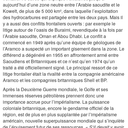
aujourd’hui d’une zone neutre entre l’Arabie saoudite et le
Koweït, de plus de 5 000 km², dans laquelle l’exploitation
des hydrocarbures est partagée entre les deux pays. Mais il
y a aussi des conflits frontaliers ouverts : par exemple le
litige autour de l’oasis de Buraimi, revendiquée à la fois par
l’Arabie saoudite, Oman et Abou Dhabi. Le conflit a
commencé en 1949 après qu’une équipe de géologues de
l’Aramco a suspecté un important gisement dans la zone. Le
différend a dégénéré en 1955 en affrontement armé entre
Saoudiens et Britanniques et ce n’est qu’en 1974 qu’un
traité a été officiellement signé. Le principal ressort de ce
litige frontalier était la rivalité entre la compagnie américaine
Aramco et les compagnies britanniques Shell et BP.
Après la Deuxième Guerre mondiale, le Golfe et ses
immenses réserves pétrolières prennent donc une
importance accrue pour l’impérialisme. La puissance
coloniale britannique, encore le gendarme officiel de la
région, est de plus en plus supplantée par l’impérialisme
américain, nouvelle superpuissance mondiale qui s’inquiète
de l’épuisement futur de ses ressources.
« S’il devait y avoir