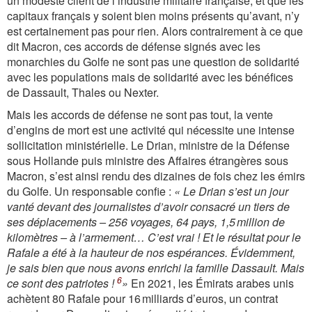
un modeste client de l’industrie militaire française, et que les
capitaux français y soient bien moins présents qu’avant, n’y
est certainement pas pour rien. Alors contrairement à ce que
dit Macron, ces accords de défense signés avec les
monarchies du Golfe ne sont pas une question de solidarité
avec les populations mais de solidarité avec les bénéfices
de Dassault, Thales ou Nexter.
Mais les accords de défense ne sont pas tout, la vente
d’engins de mort est une activité qui nécessite une intense
sollicitation ministérielle. Le Drian, ministre de la Défense
sous Hollande puis ministre des Affaires étrangères sous
Macron, s’est ainsi rendu des dizaines de fois chez les émirs
du Golfe. Un responsable confie :
« Le Drian s’est un jour
vanté devant des journalistes d’avoir consacré un tiers de
ses déplacements – 256 voyages, 64 pays, 1,5 million de
kilomètres – à l’armement… C’est vrai ! Et le résultat pour le
Rafale a été à la hauteur de nos espérances. Évidemment,
je sais bien que nous avons enrichi la famille Dassault. Mais
6
ce sont des patriotes !
»
En 2021, les Émirats arabes unis
achètent 80 Rafale pour 16 milliards d’euros, un contrat