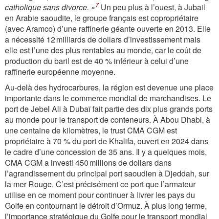
7
catholique sans divorce. »
Un peu plus à l’ouest, à Jubail
en Arabie saoudite, le groupe français est copropriétaire
(avec Aramco) d’une raffinerie géante ouverte en 2013. Elle
a nécessité 12 milliards de dollars d’investissement mais
elle est l’une des plus rentables au monde, car le coût de
production du baril est de 40 % inférieur à celui d’une
raffinerie européenne moyenne.
Au-delà des hydrocarbures, la région est devenue une place
importante dans le commerce mondial de marchandises. Le
port de Jebel Ali à Dubaï fait partie des dix plus grands ports
au monde pour le transport de conteneurs. À Abou Dhabi, à
une centaine de kilomètres, le trust CMA CGM est
propriétaire à 70 % du port de Khalifa, ouvert en 2024 dans
le cadre d’une concession de 35 ans. Il y a quelques mois,
CMA CGM a investi 450 millions de dollars dans
l’agrandissement du principal port saoudien à Djeddah, sur
la mer Rouge. C’est précisément ce port que l’armateur
utilise en ce moment pour continuer à livrer les pays du
Golfe en contournant le détroit d’Ormuz. À plus long terme,
l’importance stratégique du Golfe pour le transport mondial