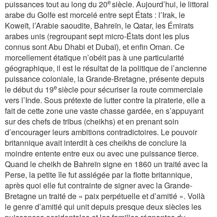
e
puissances tout au long du 20
siècle. Aujourd’hui, le littoral
arabe du Golfe est morcelé entre sept États : l’Irak, le
Koweït, l’Arabie saoudite, Bahreïn, le Qatar, les Émirats
arabes unis (regroupant sept micro-États dont les plus
connus sont Abu Dhabi et Dubaï), et enfin Oman. Ce
morcellement étatique n’obéit pas à une particularité
géographique, il est le résultat de la politique de l’ancienne
puissance coloniale, la Grande-Bretagne, présente depuis
e
le début du 19
siècle pour sécuriser la route commerciale
vers l’Inde. Sous prétexte de lutter contre la piraterie, elle a
fait de cette zone une vaste chasse gardée, en s’appuyant
sur des chefs de tribus (cheikhs) et en prenant soin
d’encourager leurs ambitions contradictoires. Le pouvoir
britannique avait interdit à ces cheikhs de conclure la
moindre entente entre eux ou avec une puissance tierce.
Quand le cheikh de Bahreïn signe en 1860 un traité avec la
Perse, la petite île fut assiégée par la flotte britannique,
après quoi elle fut contrainte de signer avec la Grande-
Bretagne un traité de « paix perpétuelle et d’amitié ». Voilà
le genre d’amitié qui unit depuis presque deux siècles les