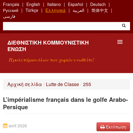
Skip
Français
English
Italiano
Español
Deutsch
to
Русский
Türkçe
Ελληνικά
العربية
简体中文
main
فارسی
content
ΔΙΕΘΝΙΣΤΙΚΉ ΚΟΜΜΟΥΝΙΣΤΙΚΉ
ΈΝΩΣΗ
Προλετάριοι όλων των χωρών ενωθείτε!
ΠΑΡΟΥΣΊΑΣΗ
Αρχική σελίδα
/
Lutte de Classe
/
255
ΤΙ ΕΊΝΑΙ Η ΔKΕ;
L’impérialisme français dans le golfe Arabo-
ΑΝΑΖΉΤΗΣΗ
Persique
ΕΠΙΚΟΙΝΩΝΊΑ
avril 2026
Εκτύπωση