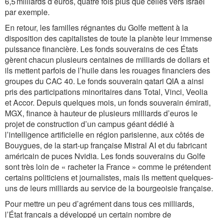
6,5 milliards d’euros, quatre fois plus que celles vers Israël
par exemple.
En retour, les familles régnantes du Golfe mettent à la
disposition des capitalistes de toute la planète leur immense
puissance financière. Les fonds souverains de ces États
gèrent chacun plusieurs centaines de milliards de dollars et
ils mettent parfois de l’huile dans les rouages financiers des
groupes du CAC 40. Le fonds souverain qatari QIA a ainsi
pris des participations minoritaires dans Total, Vinci, Veolia
et Accor. Depuis quelques mois, un fonds souverain émirati,
MGX, finance à hauteur de plusieurs milliards d’euros le
projet de construction d’un campus géant dédié à
l’intelligence artificielle en région parisienne, aux côtés de
Bouygues, de la start-up française Mistral AI et du fabricant
américain de puces Nvidia. Les fonds souverains du Golfe
sont très loin de « racheter la France » comme le prétendent
certains politiciens et journalistes, mais ils mettent quelques-
uns de leurs milliards au service de la bourgeoisie française.
Pour mettre un peu d’agrément dans tous ces milliards,
l’État français a développé un certain nombre de