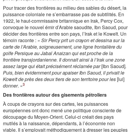
Pour tracer des frontières au milieu des sables du désert, la
puissance coloniale ne s’embarrasse pas de subtilités. En
1922, le haut-commissaire britannique en Irak, Percy Cox,
convoque le nouvel émir d’Arabie saoudite, Ibn Saoud, pour
décider des frontières entre son pays, l’Irak et le Koweït. Un
témoin raconte :
« Sir Percy prit un crayon et dessina sur la
carte de l’Arabie, soigneusement, une ligne frontalière du
golfe Persique au Jabal Anaizan qui est proche de la
frontière transjordanienne. Il donnait ainsi à l’Irak une zone
assez large qui était précisément réclamée par
[Ibn Saoud]
.
Puis, bien évidemment pour apaiser Ibn Saoud, il privait le
Koweït de près des deux tiers de son territoire pour les
[lui]
3
donner
. »
Des frontières autour des gisements pétroliers
À coups de crayons sur des cartes, les puissances
européennes ont donc mené une politique consciente de
découpage du Moyen-Orient. Celui-ci créait des pays
mutilés à la naissance, dépendants, à l’économie non
viable. Il s’employait méthodiquement à dresser les peuples