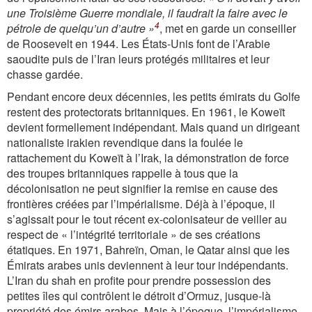
une Troisième Guerre mondiale, il faudrait la faire avec le
4
pétrole de quelqu’un d’autre »
, met en garde un conseiller
de Roosevelt en 1944. Les États-Unis font de l’Arabie
saoudite puis de l’Iran leurs protégés militaires et leur
chasse gardée.
Pendant encore deux décennies, les petits émirats du Golfe
restent des protectorats britanniques. En 1961, le Koweït
devient formellement indépendant. Mais quand un dirigeant
nationaliste irakien revendique dans la foulée le
rattachement du Koweït à l’Irak, la démonstration de force
des troupes britanniques rappelle à tous que la
décolonisation ne peut signifier la remise en cause des
frontières créées par l’impérialisme. Déjà à l’époque, il
s’agissait pour le tout récent ex-colonisateur de veiller au
respect de « l’intégrité territoriale » de ses créations
étatiques. En 1971, Bahreïn, Oman, le Qatar ainsi que les
Émirats arabes unis deviennent à leur tour indépendants.
L’Iran du shah en profite pour prendre possession des
petites îles qui contrôlent le détroit d’Ormuz, jusque-là
propriété des émirs arabes. Mais à l’époque, l’impérialisme