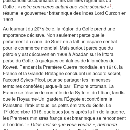
puissances occidentales et les familles régnantes du
1
Golfe :
« notre commerce autant que votre sécurité »
,
résume le gouverneur britannique des Indes Lord Curzon en
1903.
e
Au tournant du 20
siècle, la région du Golfe prend une
importance décisive. Non seulement parce que le
percement du canal de Suez en a fait un espace central
pour le commerce mondial. Mais surtout parce que du
pétrole y est découvert en 1908 à Abadan sur le littoral
perse du Golfe, à quelques centaines de kilomètres du
Koweït. Pendant la Première Guerre mondiale, en 1916, la
France et la Grande-Bretagne concluent un accord secret,
l’accord Sykes-Picot, pour se partager les immenses
territoires contrôlés jusque-là par l’Empire ottoman. La
France se réserve le contrôle de la Syrie et du Liban, tandis
que le Royaume-Uni gardera l’Égypte et contrôlera la
Palestine, l’Irak et tous les petits émirats du Golfe. Le
er
1
décembre 1918, quelques jours après la fin de la guerre,
les Premiers ministres français et britannique se rencontrent
à Londres :
« Dites-moi ce que vous voulez », demanda