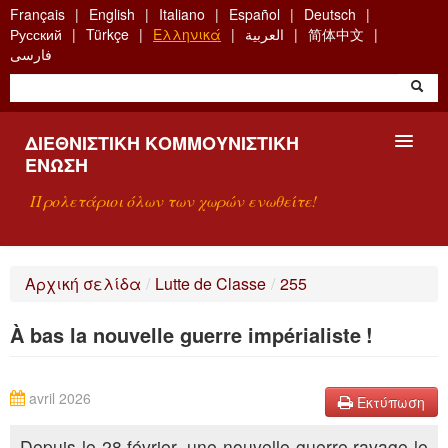
Skip
Français
English
Italiano
Español
Deutsch
to
Русский
Türkçe
Ελληνικά
العربية
简体中文
main
فارسی
content
ΔΙΕΘΝΙΣΤΙΚΉ ΚΟΜΜΟΥΝΙΣΤΙΚΉ
ΈΝΩΣΗ
Προλετάριοι όλων των χωρών ενωθείτε!
ΠΑΡΟΥΣΊΑΣΗ
Αρχική σελίδα
/
Lutte de Classe
/
255
ΤΙ ΕΊΝΑΙ Η ΔKΕ;
À bas la nouvelle guerre impérialiste !
ΑΝΑΖΉΤΗΣΗ
ΕΠΙΚΟΙΝΩΝΊΑ
avril 2026
Εκτύπωση
Depuis le 28 février, une nouvelle guerre ravage le