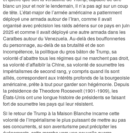
blanc un jour et noir le lendemain, il n’a pas agi sur un coup
de tête. L’état-major de l’armée américaine a patiemment
déployé une armada autour de l’Iran, comme il avait
organisé avec précision les raids aériens sur ce pays en juin
2025 et comme il avait déployé une autre armada dans les
Caraïbes autour du Venezuela. Au-delà des bouffonneries
du personnage, au-delà de sa brutalité et de son
incompétence, la politique du gros bâton de Trump, sa
volonté d’abattre tous les régimes qui ne marchent pas droit,
sa volonté d’affaiblir la Chine, sa volonté de soumettre les
impérialismes de second rang, y compris quand ils sont
alliés, correspondent aux intérêts profonds de la bourgeoisie
américaine, prête à tout pour garder son hégémonie. Depuis
la présidence de Theodore Roosevelt (1901-1909), les
États-Unis ont une longue histoire de présidents se faisant
fort de soumettre les pays qui leur résistent.
Si le retour de Trump à la Maison Blanche incarne cette
volonté de l’impérialisme le plus puissant de mettre au pas
ses concurrents, si son aventurisme peut précipiter les
événements, cette marche vers une nouvelle guerre