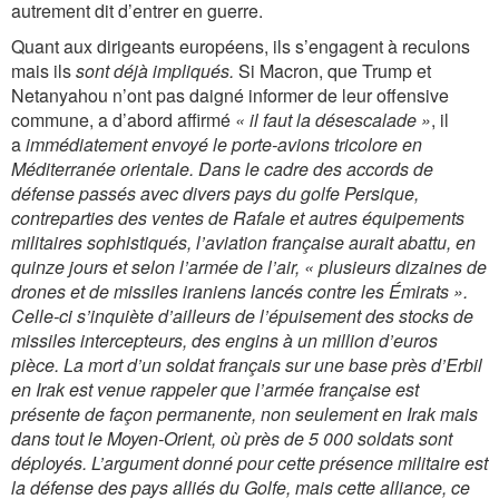
autrement dit d’entrer en guerre.
Quant aux dirigeants européens, ils s’engagent à reculons
mais ils
sont déjà impliqués.
Si Macron, que Trump et
Netanyahou n’ont pas daigné informer de leur offensive
commune, a d’abord affirmé
« il faut la désescalade »
, il
a
immédiatement envoyé le porte-avions tricolore en
Méditerranée orientale. Dans le cadre des accords de
défense passés avec divers pays du golfe Persique,
contreparties des ventes de Rafale et autres équipements
militaires sophistiqués, l’aviation française aurait abattu, en
quinze jours et selon l’armée de l’air,
«
plusieurs dizaines
de
drones et de missiles iraniens lancés contre les Émirats »
.
Celle-ci s’inquiète d’ailleurs de l’épuisement des stocks de
missiles intercepteurs, des engins à un million d’euros
pièce. La mort d’un soldat français sur une base près d’Erbil
en Irak est venue rappeler que l’armée française est
présente de façon permanente, non seulement en Irak mais
dans tout le Moyen-Orient, où près de 5 000 soldats sont
déployés. L’argument donné pour cette présence militaire est
la défense des pays alliés du Golfe, mais cette alliance, ce