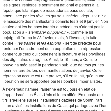
les signes, renforcé le sentiment national et permis à la
république islamique de ressouder sa base sociale,
amenuisée par les révoltes qui se succèdent depuis 2017 et
le massacre des manifestants commis les 8 et 9 janvier. Non
seulement les bombes israélo-américaines n’aident pas la
population à «
s’emparer du pouvoir »,
comme le lui
enjoignait Trump le 28 février, mais, à l’inverse, la lutte
contre
« les traîtres et les espions »
sert de prétexte pour
renforcer l’encadrement de la population et la répression
contre tous ceux qui contestent la dictature et les privilèges
des dignitaires du régime. Ainsi, le 19 mars, à Qom, le
pouvoir a médiatisé la pendaison publique de trois jeunes
hommes arrêtés lors des manifestations de janvier. Cette
répression accrue est une preuve, s’il en fallait, qu’aucune
libération ne sera apportée par les bombes impérialistes.
À l’extérieur, l’armée iranienne est toujours en état de
frapper Israël, les États-Unis et leurs alliés. En riposte aux
tirs israéliens sur les installations gazières de South Pars,
l’Iran a visé les installations du Qatar, qui partage avec l’Iran
l’exploitation du plus grand gisement gazier au monde. Le