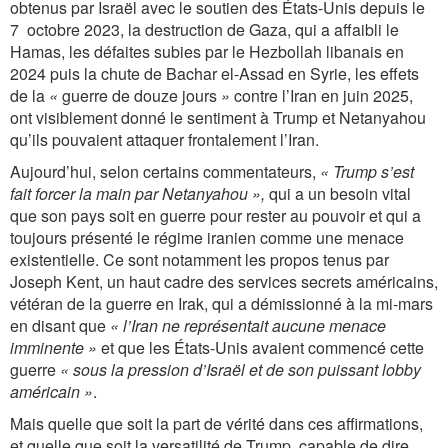
obtenus par Israël avec le soutien des États-Unis depuis le
7 octobre 2023, la destruction de Gaza, qui a affaibli le
Hamas, les défaites subies par le Hezbollah libanais en
2024 puis la chute de Bachar el-Assad en Syrie, les effets
de la
«
guerre de douze jours
»
contre l’Iran en juin 2025,
ont visiblement donné le sentiment à Trump et Netanyahou
qu’ils pouvaient attaquer frontalement l’Iran.
Aujourd’hui, selon certains commentateurs,
« Trump s’est
fait forcer la main par Netanyahou »,
qui a un besoin vital
que son pays soit en guerre pour rester au pouvoir et qui a
toujours présenté le régime iranien comme une menace
existentielle. Ce sont notamment les propos tenus par
Joseph Kent, un haut cadre des services secrets américains,
vétéran de la guerre en Irak, qui a démissionné à la mi-mars
en disant que
« l’Iran ne représentait aucune menace
imminente »
et que les États-Unis avaient commencé cette
guerre
« sous la pression d’Israël et de son puissant lobby
américain »
.
Mais quelle que soit la part de vérité dans ces affirmations,
et quelle que soit la versatilité de Trump, capable de dire