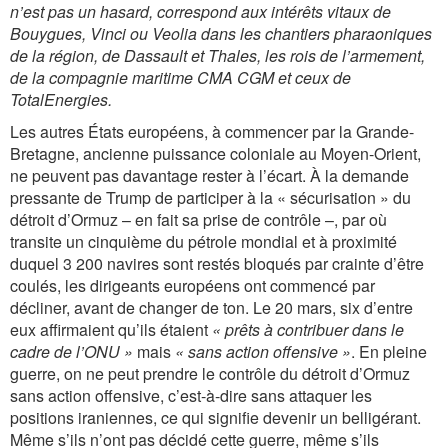
n’est pas un hasard, correspond aux intérêts vitaux de
Bouygues, Vinci ou Veolia dans les chantiers pharaoniques
de la région, de Dassault et Thales, les rois de l’armement,
de la compagnie maritime CMA CGM et ceux de
TotalEnergies.
Les autres États européens, à commencer par la Grande-
Bretagne, ancienne puissance coloniale au Moyen-Orient,
ne peuvent pas davantage rester à l’écart. À la demande
pressante de Trump de participer à la « sécurisation » du
détroit d’Ormuz – en fait sa prise de contrôle –, par où
transite un cinquième du pétrole mondial et à proximité
duquel 3 200 navires sont restés bloqués par crainte d’être
coulés, les dirigeants européens ont commencé par
décliner, avant de changer de ton. Le 20 mars, six d’entre
eux affirmaient qu’ils étaient
« prêts à contribuer dans le
cadre de l’ONU »
mais
« sans action offensive »
. En pleine
guerre, on ne peut prendre le contrôle du détroit d’Ormuz
sans action offensive, c’est-à-dire sans attaquer les
positions iraniennes, ce qui signifie devenir un belligérant.
Même s’ils n’ont pas décidé cette guerre, même s’ils