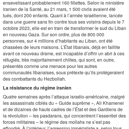
ensevelissant probablement 160 fillettes. Selon le ministère
iranien de la Santé, au 21 mars, 1 500 civils avaient été
tués, dont 200 enfants. Quant à l’armée israélienne, lancée
dans une guerre sans fin contre tous ses voisins depuis le 7
octobre 2023, elle est en train de transformer le sud du Liban
en nouveau Gaza. Sur son ordre, plus de 800 000
personnes, sur 4 millions d’habitants au Liban, ont été
chassées de leurs maisons. L’État libanais, déjà en faillite
avant ce nouveau drame, est incapable d’offrir un abri à ces
réfugiés, très majoritairement chiites, qui sont, en outre,
présentés comme une menace pour les autres
communautés libanaises, sous prétexte qu’ils protégeraient
des combattants du Hezbollah.
La résistance du régime iranien
Quatre semaines après l’attaque israélo-américaine, malgré
les assassinats ciblés du « Guide suprême », Ali Khamenei
et de dizaines de hauts cadres de l’État et des Gardiens de
la révolution – les pasdarans, qui concentrent l’essentiel des
forces militaires – le régime des mollahs ne s’est pas
effondré. À l’intérieur, l’agression impérialiste a, selon tous