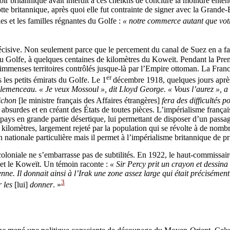
oir britannique avait interdit à ces cheikhs de conclure la moindre ente
flotte britannique, après quoi elle fut contrainte de signer avec la Grande
es et les familles régnantes du Golfe :
« notre commerce autant que votr
écisive. Non seulement parce que le percement du canal de Suez en a fa
e du Golfe, à quelques centaines de kilomètres du Koweït. Pendant la Pr
immenses territoires contrôlés jusque-là par l’Empire ottoman. La France
er
 les petits émirats du Golfe. Le 1
décembre 1918, quelques jours après l
emenceau. « Je veux Mossoul », dit Lloyd George. « Vous l’aurez », a 
Pichon
[le ministre français des Affaires étrangères]
fera des difficultés 
absurdes et en créant des États de toutes pièces. L’impérialisme français
ays en grande partie désertique, lui permettant de disposer d’un passage 
 kilomètres, largement rejeté par la population qui se révolte à de nombr
 nationale particulière mais il permet à l’impérialisme britannique de pr
e coloniale ne s’embarrasse pas de subtilités. En 1922, le haut-commiss
k et le Koweït. Un témoin raconte :
« Sir Percy prit un crayon et dessina 
nne. Il donnait ainsi à l’Irak une zone assez large qui était préciséme
3
r les
[lui]
donner
. »