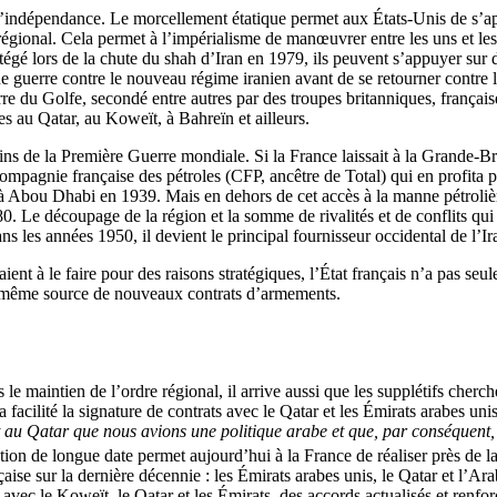
 l’indépendance. Le morcellement étatique permet aux États-Unis de s’app
gional. Cela permet à l’impérialisme de manœuvrer entre les uns et les 
gé lors de la chute du shah d’Iran en 1979, ils peuvent s’appuyer sur d’
 une guerre contre le nouveau régime iranien avant de se retourner contr
du Golfe, secondé entre autres par des troupes britanniques, françaises
ses au Qatar, au Koweït, à Bahreïn et ailleurs.
ns de la Première Guerre mondiale. Si la France laissait à la Grande-Bre
 Compagnie française des pétroles (CFP, ancêtre de Total) qui en profita 
 à Abou Dhabi en 1939. Mais en dehors de cet accès à la manne pétrolièr
0. Le découpage de la région et la somme de rivalités et de conflits qui
dans les années 1950, il devient le principal fournisseur occidental de l’I
ient à le faire pour des raisons stratégiques, l’État français n’a pas s
le-même source de nouveaux contrats d’armements.
e maintien de l’ordre régional, il arrive aussi que les supplétifs cherchen
 a facilité la signature de contrats avec le Qatar et les Émirats arabes 
t au Qatar que nous avions une politique arabe et que, par conséquent,
ion de longue date permet aujourd’hui à la France de réaliser près de l
çaise sur la dernière décennie : les Émirats arabes unis, le Qatar et l’Ar
vec le Koweït, le Qatar et les Émirats, des accords actualisés et renforc