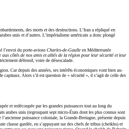
ombardements, des morts et des destructions. L’Iran a répliqué en
s arabes unis et d’autres. L’impérialisme américain a donc plongé
fié l’envoi du porte-avions
Charles-de-Gaulle
en Méditerranée
 aux côtés de nos amis et alliés de la région pour leur sécurité et leur
strictement défensif, voire de désescalade.
e région. Car depuis des années, ses intérêts économiques vont bien au-
apitaux. Alors s’il est question de « sécurité », il s’agit de celle des
écoupée et redécoupée par les grandes puissances tout au long du
irats arabes unis (regroupant sept micro-États dont les plus connus sont
de l’ancienne puissance coloniale, la Grande-Bretagne, présente depuis
vaste chasse gardée, en s’appuyant sur des chefs de tribus (cheikhs) et