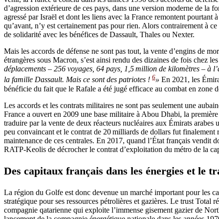
d’agression extérieure de ces pays, dans une version moderne de la 
agressé par Israël et dont les liens avec la France remontent pourtant à 
qu’avant, n’y est certainement pas pour rien. Alors contrairement à c
de solidarité avec les bénéfices de Dassault, Thales ou Nexter.
Mais les accords de défense ne sont pas tout, la vente d’engins de mort 
étrangères sous Macron, s’est ainsi rendu des dizaines de fois chez le
déplacements – 256 voyages, 64 pays, 1,5 million de kilomètres – à l’
6
la famille Dassault. Mais ce sont des patriotes !
»
En 2021, les Émirat
bénéficie du fait que le Rafale a été jugé efficace au combat en zone 
Les accords et les contrats militaires ne sont pas seulement une aubain
France a ouvert en 2009 une base militaire à Abou Dhabi, la première e
traduire par la vente de deux réacteurs nucléaires aux Émirats arabes un
peu convaincant et le contrat de 20 milliards de dollars fut finaleme
maintenance de ces centrales. En 2017, quand l’État français vendit d
RATP-Keolis de décrocher le contrat d’exploitation du métro de la cap
Des capitaux français dans les énergies et le t
La région du Golfe est donc devenue un marché important pour les capi
stratégique pour ses ressources pétrolières et gazières. Le trust Total 
compa­gnie qatarienne qui exploite l’immense gisement gazier de North 
lancement de la compagnie énergétique nationale dans les années 1970