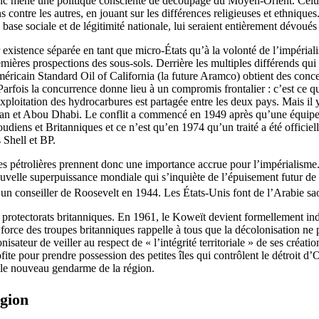
nc mené une politique consciente de découpage du Moyen-Orient. Celui-c
 contre les autres, en jouant sur les différences religieuses et ethnique
 base sociale et de légitimité nationale, lui seraient entièrement dévoués p
istence séparée en tant que micro-États qu’à la volonté de l’impérialis
res prospections des sous-sols. Derrière les multiples différends qui na
américain Standard Oil of California (la future Aramco) obtient des conc
rfois la concurrence donne lieu à un compromis frontalier : c’est ce qu
ploitation des hydrocarbures est partagée entre les deux pays. Mais il y a
 Oman et Abou Dhabi. Le conflit a commencé en 1949 après qu’une équip
ns et Britanniques et ce n’est qu’en 1974 qu’un traité a été officiellemen
 Shell et BP.
 pétrolières prennent donc une importance accrue pour l’impérialisme. 
ouvelle superpuissance mondiale qui s’inquiète de l’épuisement futur de
 un conseiller de Roosevelt en 1944. Les États-Unis font de l’Arabie saou
s protectorats britanniques. En 1961, le Koweït devient formellement in
force des troupes britanniques rappelle à tous que la décolonisation ne p
onisateur de veiller au respect de « l’intégrité territoriale » de ses cré
ite pour prendre possession des petites îles qui contrôlent le détroit d
e le nouveau gendarme de la région.
égion