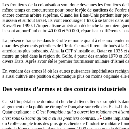
Les frontières de la colonisation sont donc devenues les frontières de
même temps en concurrence pour jouer le rôle de gardiens de l’ordre ré
encore comme arbitre suprême. Quand les États-Unis perdent leur proté
Hussein et surtout Israël­. Ils vont encourager l’Irak à se lancer dans
Koweït en 1990. L’impérialisme américain déclenche la première guerre 
ils sont aujourd’hui entre 40 000 et 50 000, répartis sur différentes ba
La présence française dans le Golfe remonte quant à elle aux lendemai
quart des gisements pétroliers de l’Irak. Ceux-ci furent attribués à la
américains plus puissants. Ainsi la CFP s’installe au Qatar en 1935 et
mettre un pied dans la région du Golfe, à partir des années 1970 et 198
divers États. Après avoir été le premier fournisseur militaire d’Israël 
En vendant des armes là où les autres puissances impérialistes rechigna
a aussi cultivé une position diplomatique plus ou moins originale el
Des ventes d’armes et des contrats industriels
Car si l’impérialisme dominant cherche à diversifier ses supplétifs dans l
alignement de la politique étrangère française sur celle des États-Unis
Qatar explique :
« C’est Pompidou qui a ouvert les relations en disan
5
c’est sous Giscard qu’on a eu les premiers contrats. »
Cette implantat
du Golfe compte trois des plus gros clients de l’industrie militaire fran
venir, la France a conclu dans les années 1990 des accords de défense a