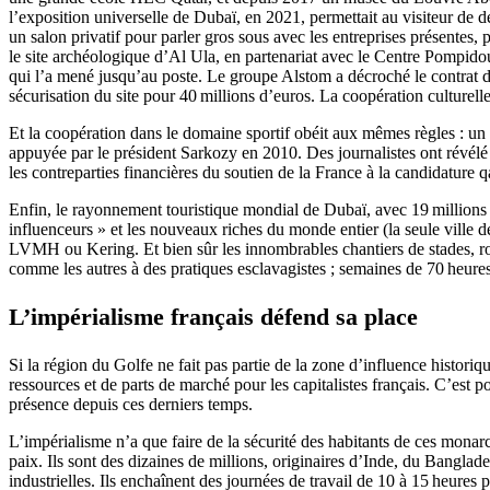
l’exposition universelle de Dubaï, en 2021, permettait au visiteur de 
un salon privatif pour parler gros sous avec les entreprises présentes
le site archéologique d’Al Ula, en partenariat avec le Centre Pompidou
qui l’a mené jusqu’au poste. Le groupe Alstom a décroché le contrat 
sécurisation du site pour 40 millions d’euros. La coopération culturell
Et la coopération dans le domaine sportif obéit aux mêmes règles : u
appuyée par le président Sarkozy en 2010. Des journalistes ont révélé 
les contreparties financières du soutien de la France à la candidature 
Enfin, le rayonnement touristique mondial de Dubaï, avec 19 millions de
influenceurs » et les nouveaux riches du monde entier (la seule ville
LVMH ou Kering. Et bien sûr les innombrables chantiers de stades, route
comme les autres à des pratiques esclavagistes ; semaines de 70 heures
L’impérialisme français défend sa place
Si la région du Golfe ne fait pas partie de la zone d’influence histori
ressources et de parts de marché pour les capitalistes français. C’est 
présence depuis ces derniers temps.
L’impérialisme n’a que faire de la sécurité des habitants de ces monar
paix. Ils sont des dizaines de millions, originaires d’Inde, du Banglade
industrielles. Ils enchaînent des journées de travail de 10 à 15 heures