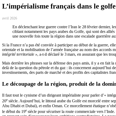
L’impérialisme français dans le golf
avril 2026
En déclenchant leur guerre contre l’Iran le 28 février dernier, 
ciblant notamment les pays arabes du Golfe, qui sont des alliés 
une nouvelle fois toute la région dans une escalade guerrière a
Si la France n’a pas été conviée à participer au début de la guerre, ell
orientale et la mobilisation de l’armée française au nom des accords m
intégrité territoriale »
, a-t-il déclaré le 3 mars, en assurant que les tr
Mais derrière les phrases sur la défense des pays amis, il y a en fait l
delà de la question du pétrole et du gaz : ils concernent aujourd’hui d
investissements, des parts de marché et des profits des capitalistes fran
Le découpage de la région, produit de la domin
Il faut tout le cynisme d’un dirigeant impérialiste pour parler d’« int
e
20
siècle. Aujourd’hui, le littoral arabe du Golfe est morcelé entre se
Abu Dhabi et Dubaï), et enfin Oman. Ce morcellement étatique n’obéit p
e
le début du 19
siècle pour sécuriser la route commerciale vers l’Inde. S