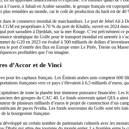
 à l’ouest, à Jubail en Arabie saoudite, le groupe français est copropri
des plus rentables au monde, car le coût de production du baril est de 4
e dans le commerce mondial de marchandises. Le port de Jebel Ali à Duba
A CGM est propriétaire à 70 % du port de Khalifa, ouvert en 2024 dans
pal port saoudien à Djeddah, sur la mer Rouge. C’est précisément ce por
tance stratégique du Golfe pour le transport mondial est amenée à s’acc
ommet du G20 en 2023 est évalué à 500 milliards de dollars d’investissem
l sera le port d’entrée des flux en Europe entre Le Pirée, Trieste ou 
séquences profitables que l’on imagine.
res d’Accor et de Vinci
s pour les capitaux français. Les Émirats arabes unis comptent 600 fili
portations françaises vers ce pays s’élevaient à 6,5 milliards d’euros, qu
 capitalistes de toute la planète leur immense puissance financière. Les 
 financiers des groupes du CAC 40. Le fonds souverain qatari QIA a ainsi p
ur de plusieurs milliards d’euros le projet de construction d’un campus 
 américain de puces Nvidia. Les fonds souverains du Golfe sont très loin 
e de la bourgeoisie française.
s a développé un certain nombre de partenariats culturels avec les mona
bi qui attire des touristes du monde entier. La frontière entre la cultu