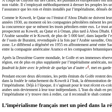
À coups de crayons sur des cartes, les puissances européennes ont do
non viable. Il s’employait méthodiquement à dresser les peuples les uns
l’assurance que les rois et émirs installés par l’impérialisme, dénués de
Comme le Koweït, le Qatar ou l’émirat d’Abou Dhabi ne doivent leur ex
années 1930, au moment où les compagnies pétrolières mènent les premiè
la concurrence que se mènent les trusts pétroliers entre eux. Le trust 
prospectent au Koweït, au Qatar et à Oman, plus tard à Abou Dhabi. Pa
l’Arabie saoudite et le Koweït, de plus de 5 000 km², dans laquelle l’ex
de l’oasis de Buraimi, revendiquée à la fois par l’Arabie saoudite,
zone. Le différend a dégénéré en 1955 en affrontement armé entre Saoudie
entre la compagnie américaine Aramco et les compagnies britanniques
Après la Deuxième Guerre mondiale, le Golfe et ses immenses réserves
région, est de plus en plus supplantée par l’impérialisme américain, n
4
faudrait la faire avec le pétrole de quelqu’un d’autre »
, met en garde
Pendant encore deux décennies, les petits émirats du Golfe restent de
dans la foulée le rattachement du Koweït à l’Irak, la démonstration de 
l’impérialisme. Déjà à l’époque, il s’agissait pour le tout récent ex-col
arabes unis deviennent à leur tour indépendants. L’Iran du shah en prof
l’impérialisme n’y trouve rien à redire, car il reconnaît le shah comm
L’impérialisme français met un pied dans la r