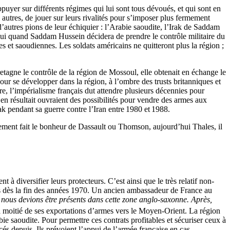
uyer sur différents régimes qui lui sont tous dévoués, et qui sont en
autres, de jouer sur leurs rivalités pour s’imposer plus fermement
autres pions de leur échiquier : l’Arabie saoudite, l’Irak de Saddam
e lui quand Saddam Hussein décidera de prendre le contrôle militaire du
 et saoudiennes. Les soldats américains ne quitteront plus la région ;
tagne le contrôle de la région de Mossoul, elle obtenait en échange le
pour se développer dans la région, à l’ombre des trusts britanniques et
e, l’impérialisme français dut attendre plusieurs décennies pour
 en résultait ouvraient des possibilités pour vendre des armes aux
rak pendant sa guerre contre l’Iran entre 1980 et 1988.
eulement fait le bonheur de Dassault ou Thomson, aujourd’hui Thales, il
t à diversifier leurs protecteurs. C’est ainsi que le très relatif non-
unis dès la fin des années 1970. Un ancien ambassadeur de France au
 nous devions être présents dans cette zone anglo-saxonne. Après,
a moitié de ses exportations d’armes vers le Moyen-Orient. La région
abie saoudite. Pour permettre ces contrats profitables et sécuriser ceux à
és depuis. Ils prévoient l’appui de l’armée française en cas