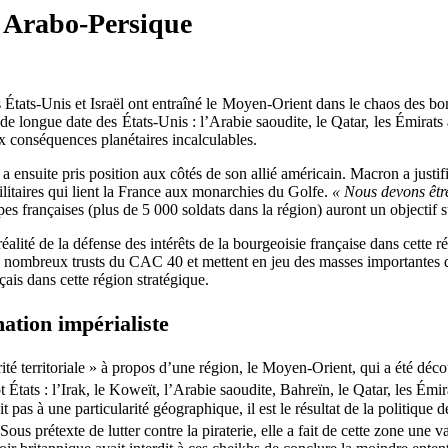
e Arabo-Persique
les États-Unis et Israël ont entraîné le Moyen-Orient dans le chaos des b
de longue date des États-Unis : l’Arabie saoudite, le Qatar, les Émirat
ux conséquences planétaires incalculables.
e a ensuite pris position aux côtés de son allié américain. Macron a justi
ilitaires qui lient la France aux monarchies du Golfe.
« Nous devons être
oupes françaises (plus de 5 000 soldats dans la région) auront un objectif 
a réalité de la défense des intérêts de la bourgeoisie française dans cett
e nombreux trusts du CAC 40 et mettent en jeu des masses importantes de c
çais dans cette région stratégique.
ation impérialiste
égrité territoriale » à propos d’une région, le Moyen-Orient, qui a été d
pt États : l’Irak, le Koweït, l’Arabie saoudite, Bahreïn, le Qatar, les Ém
as à une particularité géographique, il est le résultat de la politique 
ous prétexte de lutter contre la piraterie, elle a fait de cette zone une 