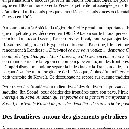
en prenant soin d’encourager leurs ambitions contradictoires. Le pouv
signe en 1860 un traité avec la Perse, la petite île fut assiégée par la 
d’amitié qui unit depuis presque deux siècles les puissances occidental
Curzon en 1903.
e
Au tournant du 20
siècle, la région du Golfe prend une importance d
que du pétrole y est découvert en 1908 à Abadan sur le littoral pers
concluent un accord secret, l’accord Sykes-Picot, pour se partager les 
Royaume-Uni gardera l’Égypte et contrôlera la Palestine, l’Irak et tous
rencontrent à Londres :
« Dites-moi ce que vous voulez », demanda Cl
continué Lloyd George. « Vous l’aurez », a dit Clemenceau, « mais 
commune de mettre la région en coupe réglée en traçant des frontières 
L’impérialisme britannique sépare la Palestine de la Transjordanie, un p
plaçant à sa tête un roi originaire de La Mecque, à plus d’un millier de
petit territoire du Koweït. Ce découpage ne repose sur aucune tradition
Pour tracer des frontières au milieu des sables du désert, la puissanc
saoudite, Ibn Saoud, pour décider des frontières entre son pays, l’Ira
Persique au Jabal Anaizan qui est proche de la frontière transjordanie
Saoud, il privait le Koweït de près des deux tiers de son territoire pou
Des frontières autour des gisements pétroliers