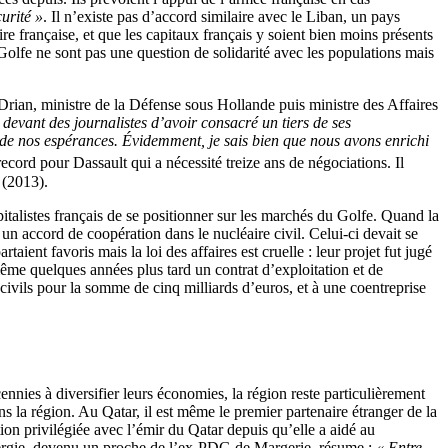
urité »
. Il n’existe pas d’accord similaire avec le Liban, un pays
aire française, et que les capitaux français y soient bien moins présents
olfe ne sont pas une question de solidarité avec les populations mais
e Drian, ministre de la Défense sous Hollande puis ministre des Affaires
 devant des journalistes d’avoir consacré un tiers de ses
r de nos espérances. Évidemment, je sais bien que nous avons enrichi
ecord pour Dassault qui a nécessité treize ans de négociations. Il
 (2013).
pitalistes français de se positionner sur les marchés du Golfe. Quand la
n accord de coopération dans le nucléaire civil. Celui-ci devait se
ient favoris mais la loi des affaires est cruelle : leur projet fut jugé
ême quelques années plus tard un contrat d’exploitation et de
ivils pour la somme de cinq milliards d’euros, et à une coentreprise
nies à diversifier leurs économies, la région reste particulièrement
ns la région. Au Qatar, il est même le premier partenaire étranger de la
ion privilégiée avec l’émir du Qatar depuis qu’elle a aidé au
énergie, devenu un proche de l’ex-PDG de Margerie, résume :
« Entre