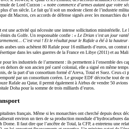
formule de Lord Curzon :
« notre commerce d’armes autant que votre séc
plus d’un siècle. Le fait qu’il soit un modeste client de l’industrie milit
e que dit Macron, ces accords de défense signés avec les monarchies du G
est une activité qui nécessite une intense sollicitation ministérielle. L
s émirs du Golfe. Un responsable confie :
« Le Drian s’est un jour vanté
armement… C’est vrai ! Et le résultat pour le Rafale a été à la hauteu
s arabes unis achètent 80 Rafale pour 16 milliards d’euros, un contrat r
désertique dans les sales guerres de la France en Libye (2011) et au Mali
e pour les industriels de l’armement : ils permettent à l’ensemble des ca
n dehors de son ancien pré carré colonial, elle a signé en même temps u
is, de la part d’un consortium formé d’Areva, Total et Suez. Ceux-ci parta
nt remporté par un consortium coréen. Le groupe EDF décroche tout de m
ouze Rafale au Qatar, il permit également à Airbus de vendre 50 avions c
itale Doha pour la somme de trois milliards d’euros.
ransport
talistes français. Même si les monarchies ont cherché depuis deux décen
réaliserait environ un tiers de sa production mondiale d’hydrocarbures da
Dome. Il faut dire que l’ancêtre de Total, la CFP, a entretenu une relat
, en lui apportant financements et expertise. Un ministre qatari de l’