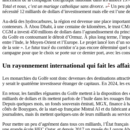
7
Total et nous, c’est un mariage catholique sans divorce. »
Un peu plus
nécessité 12 milliards de dollars d’investissement mais elle est l’une 
Au-delà des hydrocarbures, la région est devenue une place important
conteneurs. À Abou Dhabi, à une centaine de kilomètres, le trust CM
CGM a investi 450 millions de dollars dans l’agrandissement du princi
du Golfe en contournant le détroit d’Ormuz. À plus long terme, l’impor
entre l’Inde, le Moyen-Orient et l’Europe. Le projet lancé lors d’un s
de la soie ». Le futur tracé du corridor n’a pas encore déterminé que
campagne pour que le choix se porte sur ce dernier port, avec les con
Un rayonnement international qui fait les affai
Les monarchies du Golfe sont donc devenues des destinations attractive
y serait le quatrième investisseur étranger de capitaux. En 2024, les ex
En retour, les familles régnantes du Golfe mettent à la disposition des
milliards de dollars et ils mettent parfois de l’huile dans les rouages
Depuis quelques mois, un fonds souverain émirati, MGX, finance à haute
côtés de Bouygues, de la start-up française Mistral AI et du fabricant
journalistes, mais ils mettent quelques-uns de leurs milliards au servic
Pour mettre un peu d’agrément dans tous ces milliards, l’État françai
une grande école HEC Qatar, et depuis 2017 un musée du Louvre Abou Dha