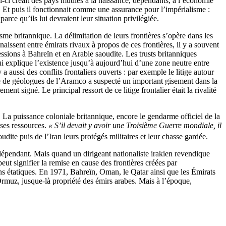
i créait des pays mutilés à la naissance, dépendants, à l’économie
s. Et puis il fonctionnait comme une assurance pour l’impérialisme :
arce qu’ils lui devraient leur situation privilégiée.
me britannique. La délimitation de leurs frontières s’opère dans les
issent entre émirats rivaux à propos de ces frontières, il y a souvent
essions à Bahreïn et en Arabie saoudite. Les trusts britanniques
i explique l’existence jusqu’à aujourd’hui d’une zone neutre entre
 aussi des conflits frontaliers ouverts : par exemple le litige autour
e de géologues de l’Aramco a suspecté un important gisement dans la
t signé. Le principal ressort de ce litige frontalier était la rivalité
La puissance coloniale britannique, encore le gendarme officiel de la
 ses ressources.
« S’il devait y avoir une Troisième Guerre mondiale, il
dite puis de l’Iran leurs protégés militaires et leur chasse gardée.
dépendant. Mais quand un dirigeant nationaliste irakien revendique
eut signifier la remise en cause des frontières créées par
ations étatiques. En 1971, Bahreïn, Oman, le Qatar ainsi que les Émirats
’Ormuz, jusque-là propriété des émirs arabes. Mais à l’époque,