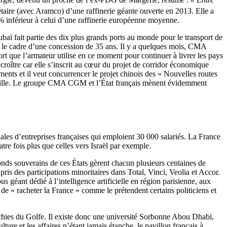
étaire (avec Aramco) d’une raffinerie géante ouverte en 2013. Elle a
0 % inférieur à celui d’une raffinerie européenne moyenne.
ï fait partie des dix plus grands ports au monde pour le transport de
 le cadre d’une concession de 35 ans. Il y a quelques mois, CMA
t que l’armateur utilise en ce moment pour continuer à livrer les pays
roître car elle s’inscrit au cœur du projet de corridor économique
ents et il veut concurrencer le projet chinois des « Nouvelles routes
Marseille. Le groupe CMA CGM et l’État français mènent évidemment
ales d’entreprises françaises qui emploient 30 000 salariés. La France
atre fois plus que celles vers Israël par exemple.
fonds souverains de ces États gèrent chacun plusieurs centaines de
ris des participations minoritaires dans Total, Vinci, Veolia et Accor.
géant dédié à l’intelligence artificielle en région parisienne, aux
de « racheter la France » comme le prétendent certains politiciens et
rchies du Golfe. Il existe donc une université Sorbonne Abou Dhabi,
re et les affaires n’étant jamais étanche, le pavillon français à