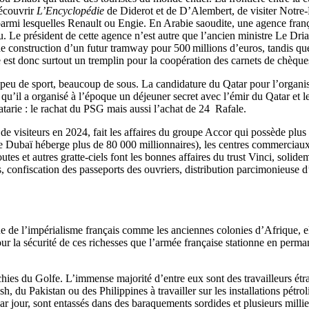
découvrir
L’Encyclopédie
de Diderot et de D’Alembert, de visiter Notre-
, parmi lesquelles Renault ou Engie. En Arabie saoudite, une agence fra
. Le président de cette agence n’est autre que l’ancien ministre Le Dria
de construction d’un futur tramway pour 500 millions d’euros, tandis q
e est donc surtout un tremplin pour la coopération des carnets de chèque
n peu de sport, beaucoup de sous. La candidature du Qatar pour l’organ
qu’il a organisé à l’époque un déjeuner secret avec l’émir du Qatar et 
qatarie : le rachat du PSG mais aussi l’achat de 24 Rafale.
 visiteurs en 2024, fait les affaires du groupe Accor qui possède plus d
 de Dubaï héberge plus de 80 000 millionnaires), les centres commerciaux
s et autres gratte-ciels font les bonnes affaires du trust Vinci, solide
, confiscation des passeports des ouvriers, distribution parcimonieuse d
que de l’impérialisme français comme les anciennes colonies d’Afrique, el
pour la sécurité de ces richesses que l’armée française stationne en perm
chies du Golfe. L’immense majorité d’entre eux sont des travailleurs ét
sh, du Pakistan ou des Philippines à travailler sur les installations pétro
 par jour, sont entassés dans des baraquements sordides et plusieurs mill