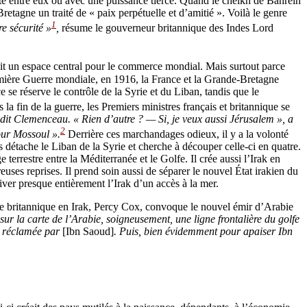
nte entre eux ou avec une puissance tierce. Quand le cheikh de Bahreïn
-Bretagne un traité de « paix perpétuelle et d’amitié ». Voilà le genre
1
e sécurité »
,
résume le gouverneur britannique des Indes Lord
it un espace central pour le commerce mondial. Mais surtout parce
emière Guerre mondiale, en 1916, la France et la Grande-Bretagne
 se réserve le contrôle de la Syrie et du Liban, tandis que le
a fin de la guerre, les Premiers ministres français et britannique se
dit Clemenceau. « Rien d’autre ? — Si, je veux aussi Jérusalem », a
2
pour Mossoul ».
Derrière ces marchandages odieux, il y a la volonté
 détache le Liban de la Syrie et cherche à découper celle-ci en quatre.
terrestre entre la Méditerranée et le Golfe. Il crée aussi l’Irak en
euses reprises. Il prend soin aussi de séparer le nouvel État irakien du
iver presque entièrement l’Irak d’un accès à la mer.
aire britannique en Irak, Percy Cox, convoque le nouvel émir d’Arabie
sur la carte de l’Arabie, soigneusement, une ligne frontalière du golfe
nt réclamée par
[Ibn Saoud]
. Puis, bien évidemment pour apaiser Ibn