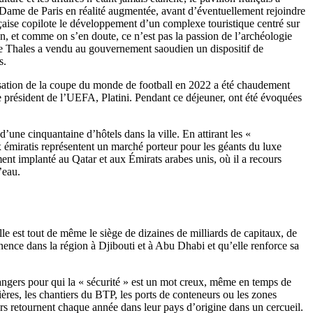
Dame de Paris en réalité augmentée, avant d’éventuellement rejoindre
nçaise copilote le développement d’un complexe touristique centré sur
n, et comme on s’en doute, ce n’est pas la passion de l’archéologie
ue Thales a vendu au gouvernement saoudien un dispositif de
s.
isation de la coupe du monde de football en 2022 a été chaudement
le président de l’UEFA, Platini. Pendant ce déjeuner, ont été évoquées
’une cinquantaine d’hôtels dans la ville. En attirant les «
 émiratis représentent un marché porteur pour les géants du luxe
ment implanté au Qatar et aux Émirats arabes unis, où il a recours
’eau.
le est tout de même le siège de dizaines de milliards de capitaux, de
anence dans la région à Djibouti et à Abu Dhabi et qu’elle renforce sa
rangers pour qui la « sécurité » est un mot creux, même en temps de
lières, les chantiers du BTP, les ports de conteneurs ou les zones
iers retournent chaque année dans leur pays d’origine dans un cercueil.