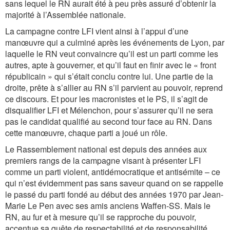
sans lequel le RN aurait été à peu près assuré d’obtenir la
majorité à l’Assemblée nationale.
La campagne contre LFI vient ainsi à l’appui d’une
manœuvre qui a culminé après les événements de Lyon, par
laquelle le RN veut convaincre qu’il est un parti comme les
autres, apte à gouverner, et qu’il faut en finir avec le « front
républicain » qui s’était conclu contre lui. Une partie de la
droite, prête à s’allier au RN s’il parvient au pouvoir, reprend
ce discours. Et pour les macronistes et le PS, il s’agit de
disqualifier LFI et Mélenchon, pour s’assurer qu’il ne sera
pas le candidat qualifié au second tour face au RN. Dans
cette manœuvre, chaque parti a joué un rôle.
Le Rassemblement national est depuis des années aux
premiers rangs de la campagne visant à présenter LFI
comme un parti violent, antidémocratique et antisémite – ce
qui n’est évidemment pas sans saveur quand on se rappelle
le passé du parti fondé au début des années 1970 par Jean-
Marie Le Pen avec ses amis anciens Waffen-SS. Mais le
RN, au fur et à mesure qu’il se rapproche du pouvoir,
accentue sa quête de respectabilité et de responsabilité,