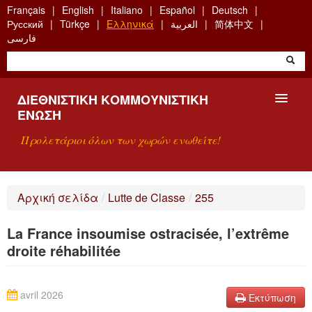
Skip
Français
English
Italiano
Español
Deutsch
to
Русский
Türkçe
Ελληνικά
العربية
简体中文
main
فارسی
content
ΔΙΕΘΝΙΣΤΙΚΉ ΚΟΜΜΟΥΝΙΣΤΙΚΉ
ΈΝΩΣΗ
Προλετάριοι όλων των χωρών ενωθείτε!
ΠΑΡΟΥΣΊΑΣΗ
Αρχική σελίδα
/
Lutte de Classe
/
255
ΤΙ ΕΊΝΑΙ Η ΔKΕ;
La France insoumise ostracisée, l’extrême
ΑΝΑΖΉΤΗΣΗ
droite réhabilitée
ΕΠΙΚΟΙΝΩΝΊΑ
avril 2026
Εκτύπωση