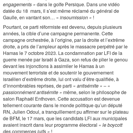
engagements »
dans le golfe Persique. Dans une vidéo
datée du 18 mars, il s’est même réclamé du général de
Gaulle, en vantant son… «
insoumission »
!
Pourtant, ce parti réformiste est devenu, depuis plusieurs
années, la cible d’une campagne permanente. Cette
campagne orchestrée, à l’origine, par la droite et l’extrême
droite, a pris de l’ampleur après le massacre perpétré par le
Hamas le 7 octobre 2023. La condamnation par LFI de la
guerre menée par Israël à Gaza, son refus de plier le genou
devant les injonctions à assimiler le Hamas à un
mouvement terroriste et de soutenir le gouvernement
israélien d’extrême droite, lui ont valu d’être qualifiée, à
d’innombrables reprises, de parti «
antisémite »
– «
passionnément antisémite »
même, selon le philosophe de
salon Raphaël Enthoven. Cette accusation est devenue
tellement courante dans le monde politique qu’un député
RN, Julien Odoul, a tranquillement pu affirmer sur le plateau
de BFM, le 17 mars, que les candidats LFI aux municipales
avaient inscrit dans leur programme électoral «
le boycott
des commerces juifs »
!