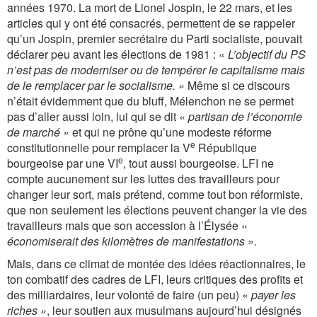
années 1970. La mort de Lionel Jospin, le 22 mars, et les
articles qui y ont été consacrés, permettent de se rappeler
qu’un Jospin, premier secrétaire du Parti socialiste, pouvait
déclarer peu avant les élections de 1981 : «
L’objectif du PS
n’est pas de moderniser ou de tempérer le capitalisme mais
de le remplacer par le socialisme. »
Même si ce discours
n’était évidemment que du bluff, Mélenchon ne se permet
pas d’aller aussi loin, lui qui se dit «
partisan de l’économie
de marché »
et qui ne prône qu’une modeste réforme
e
constitutionnelle pour remplacer la V
République
e
bourgeoise par une VI
, tout aussi bourgeoise. LFI ne
compte aucunement sur les luttes des travailleurs pour
changer leur sort, mais prétend, comme tout bon réformiste,
que non seulement les élections peuvent changer la vie des
travailleurs mais que son accession à l’Élysée «
économiserait des kilomètres de manifestations »
.
Mais, dans ce climat de montée des idées réactionnaires, le
ton combatif des cadres de LFI, leurs critiques des profits et
des milliardaires, leur volonté de faire (un peu) «
payer les
riches »
, leur soutien aux musulmans aujourd’hui désignés