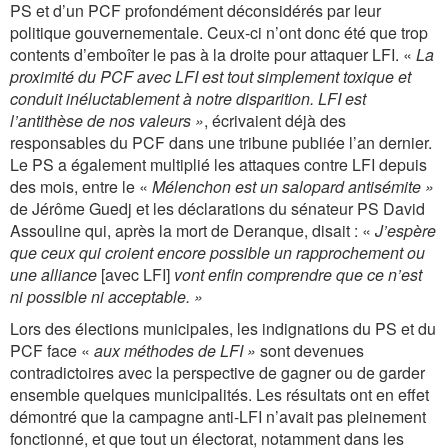
PS et d’un PCF profondément déconsidérés par leur
politique gouvernementale. Ceux-ci n’ont donc été que trop
contents d’emboîter le pas à la droite pour attaquer LFI. «
La
proximité du PCF avec LFI est tout simplement toxique et
conduit inéluctablement à notre disparition. LFI est
l’antithèse de nos valeurs »
, écrivaient déjà des
responsables du PCF dans une tribune publiée l’an dernier.
Le PS a également multiplié les attaques contre LFI depuis
des mois, entre le «
Mélenchon est un salopard antisémite »
de Jérôme Guedj et les déclarations du sénateur PS David
Assouline qui, après la mort de Deranque, disait : «
J’espère
que ceux qui croient encore possible un rapprochement ou
une alliance
[avec LFI]
vont enfin comprendre que ce n’est
ni possible ni acceptable. »
Lors des élections municipales, les indignations du PS et du
PCF face «
aux méthodes de LFI »
sont devenues
contradictoires avec la perspective de gagner ou de garder
ensemble quelques municipalités. Les résultats ont en effet
démontré que la campagne anti-LFI n’avait pas pleinement
fonctionné, et que tout un électorat, notamment dans les