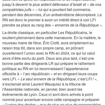
jusqu’à devenir le plus ardent défenseur d’Israël et «
de nos
compatriotes juifs » –
lui qui a pourtant fait commerce,
pendant des décennies, d’un antisémitisme décomplexé. Le
RN est donc le premier à avoir un intérêt direct à voir LFI
prendre sa place au rang des «
ennemis de la République »
.
La droite classique, en particulier Les Républicains, le
soutient pleinement dans cette manœuvre. En la matière, le
nouveau maire de Nice, Éric Ciotti, aura simplement eu
raison trop tôt, dans son propre camp, en prônant
ouvertement l’union avec le RN en 2024, ce qui lui valut
alors d’être exclu du parti. Deux ans plus tard, c’est une
bonne partie des dirigeants LR qui prépare le ralliement
politique au RN en lui reconnaissant l’appartenance
officielle à « l’arc républicain » et en dirigeant leurs coups
vers LFI. «
Le seul ennemi de la République, c’est LFI ! »
,
s’exclamait ainsi Laurent Wauquiez à la tribune de
l’Assemblée nationale, en janvier, bien avant les
événements de Lyon. Ceux-ci sont donc arrivés à point
nommé pour accentuer encore cette campagne et préparer
« l’union des droites » que de plus en plus de responsables