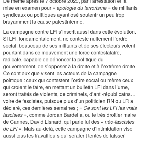
De même après le 7 octobre 2023, par l’arrestation et la
mise en examen pour «
apologie du terrorisme »
de militants
syndicaux ou politiques ayant osé soutenir un peu trop
bruyamment la cause palestinienne.
La campagne contre LFI s’inscrit aussi dans cette évolution.
Si LFI, fondamentalement, ne conteste nullement l’ordre
social, beaucoup de ses militants et de ses électeurs voient
pourtant dans ce mouvement une force contestataire,
radicale, capable de dénoncer la politique du
gouvernement, de s’opposer à la droite et à l’extrême droite.
Ce sont eux que visent les acteurs de la campagne
politique : ceux qui contestent l’ordre social ou même ceux
qui croient le faire, en mettant un bulletin LFI dans l’urne,
seront traités de violents, de criminels, d’anti-républicains…
voire de fascistes, puisque plus d’un politicien RN ou LR a
déclaré, ces dernières semaines ; «
Ce sont les LFI les vrais
fascistes »
, comme Jordan Bardella, ou le très droitier maire
de Cannes, David Lisnard, qui parle lui des «
néo-fascistes
de LFI »
. Mais au-delà, cette campagne d’intimidation vise
aussi tous les travailleurs qui seraient tentés de laisser