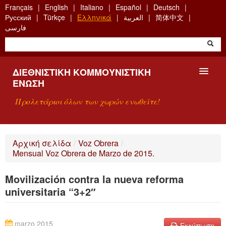
Skip
Français
English
Italiano
Español
Deutsch
to
Русский
Türkçe
Ελληνικά
العربية
简体中文
main
فارسی
content
ΔΙΕΘΝΙΣΤΙΚΉ ΚΟΜΜΟΥΝΙΣΤΙΚΉ
ΈΝΩΣΗ
Προλετάριοι όλων των χωρών ενωθείτε!
ΠΑΡΟΥΣΊΑΣΗ
Αρχική σελίδα
/
Voz Obrera
/
Mensual Voz Obrera de Marzo de 2015.
ΤΙ ΕΊΝΑΙ Η ΔKΕ;
Movilización contra la nueva reforma
ΑΝΑΖΉΤΗΣΗ
universitaria “3+2″
ΕΠΙΚΟΙΝΩΝΊΑ
marzo 2015
Εκτύπωση