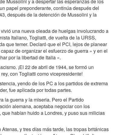
de Mussolini y a despertar las esperanzas de los
ía un papel preponderante, continúa después del
3, después de la detención de Mussolini y la
e vivió una nueva oleada de huelgas involucrando a
ista Italiano, Togliatti, de vuelta de la URSS,
a que temer. Declaró que el PCI, lejos de planear
 capaz de organizar el esfuerzo de guerra » y en el
ar por la libertad de Italia ».
ascismo. ¡El 22 de abril de 1944, se formó un
rey, con Togliatti como vicepresidente!
istencia, yendo de los PC a los partidos de extrema
er, fue aplicada por todas partes.
a la guerra y la miseria. Pero el Partido
pación alemana, aceptaba negociar con los
, que habían huido a Londres, y puso sus milicias
tenas, y tres días más tarde, las tropas británicas