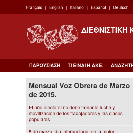
Skip
Français
English
Italiano
Español
Deutsch
to
main
content
ΔΙΕΘΝΙΣΤΙΚΉ
ΠΑΡΟΥΣΊΑΣΗ
ΤΙ ΕΊΝΑΙ Η ΔKΕ;
ΑΝΑΖΉΤ
Mensual Voz Obrera de Marzo
de 2015.
El año electoral no debe frenar la lucha y
movilización de los trabajadores y las clases
populares
8 de marzo, día internacional de la mujer