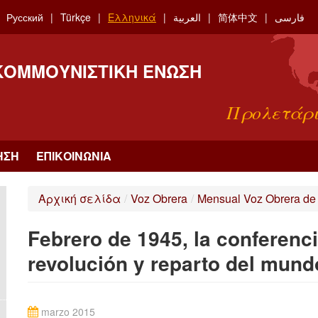
Русский
Türkçe
Ελληνικά
العربية
简体中文
فارسی
 ΚΟΜΜΟΥΝΙΣΤΙΚΉ ΈΝΩΣΗ
Προλετάρι
ΗΣΗ
ΕΠΙΚΟΙΝΩΝΊΑ
Αρχική σελίδα
/
Voz Obrera
/
Mensual Voz Obrera de
Febrero de 1945, la conferenci
revolución y reparto del mund
marzo 2015