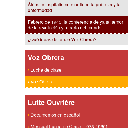
África: el capitalismo mantiene la pobreza y la
enfermedad
Febrero de 1945, la conferencia de yalta: temor
de la revolución y reparto del mundo
¿Qué ideas defiende Voz Obrera?
Voz Obrera
Lucha de clase
Voz Obrera
Lutte Ouvrière
Documentos en español
Mensual Lucha de Clase (1978-1980)