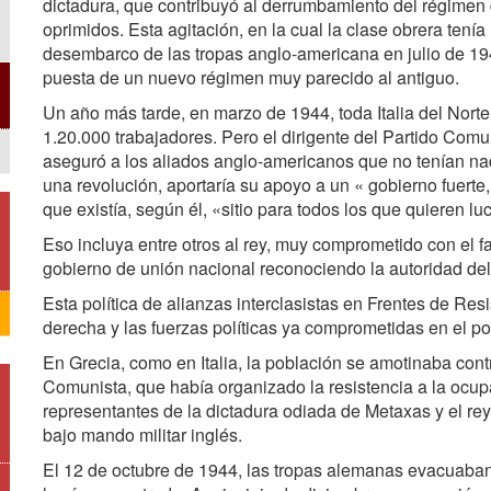
dictadura, que contribuyó al derrumbamiento del régimen 
oprimidos. Esta agitación, en la cual la clase obrera ten
desembarco de las tropas anglo-americana en julio de 194
puesta de un nuevo régimen muy parecido al antiguo.
Un año más tarde, en marzo de 1944, toda Italia del Nort
1.20.000 trabajadores. Pero el dirigente del Partido Comun
aseguró a los aliados anglo-americanos que no tenían nad
una revolución, aportaría su apoyo a un « gobierno fuerte,
que existía, según él, «sitio para todos los que quieren luch
Eso incluya entre otros al rey, muy comprometido con el f
gobierno de unión nacional reconociendo la autoridad del 
Esta política de alianzas interclasistas en Frentes de Res
derecha y las fuerzas políticas ya comprometidas en el pod
En Grecia, como en Italia, la población se amotinaba contr
Comunista, que había organizado la resistencia a la ocu
representantes de la dictadura odiada de Metaxas y el rey
bajo mando militar inglés.
El 12 de octubre de 1944, las tropas alemanas evacuaban A