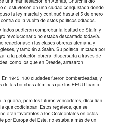
de una manifestación en Atenas, Churchill dio
mo si estuviesen en una ciudad conquistada donde
puso la ley marcial y continuó hasta el 5 de enero
ontra de la vuelta de estos políticos odiados.
 Aliados pudieron comprobar la lealtad de Stalin y
igro revolucionario no estaba descartado todavía.
 que reaccionasen las clases obreras alemana y
eses, y también a Stalin. Su política, iniciada por
ar a la población obrera, dispersarla a través de
des, como los que en Dresde, arrasaron
ón. En 1945, 100 ciudades fueron bombardeadas, y
ntes de las bombas atómicas que los EEUU iban a
e la guerra, pero los futuros vencedores, discutían
ia que codiciaban. Estos regateos, que se
, no eran favorables a los Occidentales en estos
te por Europa del Este, no estaba a más de un