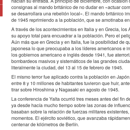
hacían su entrada. A principio de diciembre, con ocasión 
consignas al mando británico de no dudar en «actuar co
se desarrollara una rebelión local». El mando británico im
de 1945 reprimiendo a la población, que se amotinaba en c
A través de los acontecimientos en Italia y en Grecia, los
su apoyo total para encuadrar a la población. Pero el pel
Aún más que en Grecia y en Italia, fue la posibilidad de
japonesa lo que preocupaba a los líderes americanos e ingl
los gobiernos americano e inglés desde 1941, fue aterroriz
bombardeos masivos y sistemáticos de las grandes ciuda
literalmente la ciudad, del 13 al 15 de febrero de 1945.
El mismo terror fue aplicado contra la población en Jap
entre 8 y 10 millones de habitantes tuvieron que huir, a
tirar sobre Hiroshima y Nagasaki en agosto de 1945.
La conferencia de Yalta ocurrió tres meses antes del fin d
ya desde hacía mucho tiempo sobre las zonas de influenc
basaban sobre la relación de fuerzas militares existentes
momentos. El ejército soviético, que avanzaba rápidamen
centenar de kilómetros de Berlín.