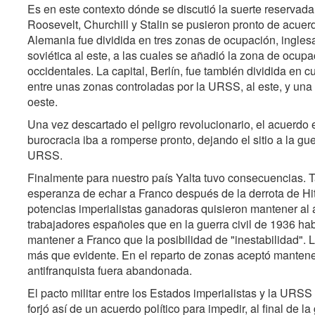
Es en este contexto dónde se discutió la suerte reservada
Roosevelt, Churchill y Stalin se pusieron pronto de acue
Alemania fue dividida en tres zonas de ocupación, inglesa
soviética al este, a las cuales se añadió la zona de ocu
occidentales. La capital, Berlín, fue también dividida en 
entre unas zonas controladas por la URSS, al este, y una
oeste.
Una vez descartado el peligro revolucionario, el acuerdo 
burocracia iba a romperse pronto, dejando el sitio a la gu
URSS.
Finalmente para nuestro país Yalta tuvo consecuencias. T
esperanza de echar a Franco después de la derrota de Hi
potencias imperialistas ganadoras quisieron mantener al a
trabajadores españoles que en la guerra civil de 1936 hab
mantener a Franco que la posibilidad de "inestabilidad". L
más que evidente. En el reparto de zonas aceptó mantener 
antifranquista fuera abandonada.
El pacto militar entre los Estados imperialistas y la URSS 
forjó así de un acuerdo político para impedir, al final de 