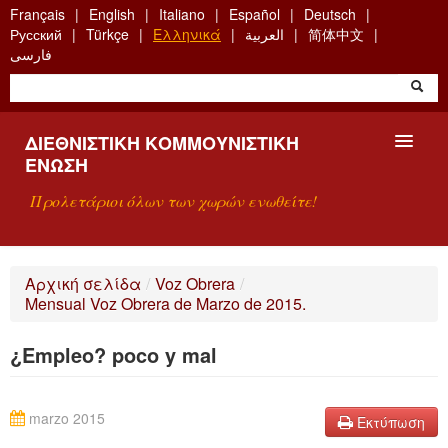
Skip
Français
English
Italiano
Español
Deutsch
to
Русский
Türkçe
Ελληνικά
العربية
简体中文
main
فارسی
content
ΔΙΕΘΝΙΣΤΙΚΉ ΚΟΜΜΟΥΝΙΣΤΙΚΉ
ΈΝΩΣΗ
Προλετάριοι όλων των χωρών ενωθείτε!
ΠΑΡΟΥΣΊΑΣΗ
Αρχική σελίδα
/
Voz Obrera
/
Mensual Voz Obrera de Marzo de 2015.
ΤΙ ΕΊΝΑΙ Η ΔKΕ;
¿Empleo? poco y mal
ΑΝΑΖΉΤΗΣΗ
ΕΠΙΚΟΙΝΩΝΊΑ
marzo 2015
Εκτύπωση