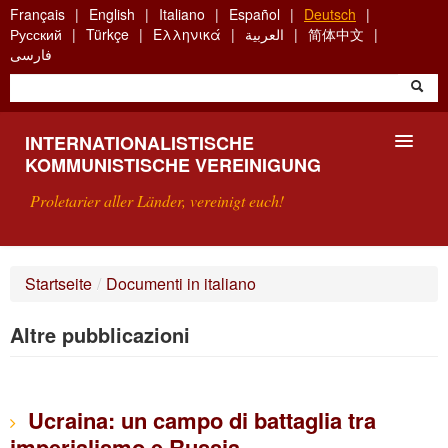
Skip
Français
English
Italiano
Español
Deutsch
to
Русский
Türkçe
Ελληνικά
العربية
简体中文
main
فارسی
content
INTERNATIONALISTISCHE
KOMMUNISTISCHE VEREINIGUNG
Proletarier aller Länder, vereinigt euch!
VORSTELLUNG
Startseite
/
Documenti in italiano
WAS IST DIE IKV?
Altre pubblicazioni
SUCHE
KONTAKT
Ucraina: un campo di battaglia tra
imperialismo e Russia