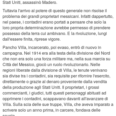
Stati Uniti, assassinò Madero.
Tuttavia l'arrivo al potere di questo generale non risolse il
problema dei grandi proprietari messicani. Infatti dappertutto,
nel paese, i contadini erano portati a pensare che solo la
loro propria determinazione avrebbe permesso di prendere
possesso della terra cui ambivano. E la rivoluzione, lungi
dall'essere finita, riprese vigore.
Pancho Villa, incarcerato, poi evaso, entrò di nuovo in
campagna. Nel 1914 era alla testa della divisione del Nord
che non era solo una forza militare ma, nella sua marcia su
Città del Messico, giocò un ruolo rivoluzionario. Nelle
regioni liberate dalla divisione di Villa, le tenute venivano
sia divise tra i contadini, sia requisite per rifornire l'esercito,
direttamente o grazie al denaro proveniente dalla vendita
della produzione agli Stati Uniti. Il proprietari, i grossi
commercianti, i giudici, tutti questi personaggi abituati ad
opprimere i contadini, scappavano davanti all'avanzare di
Villa. Sulla scia delle sue truppe, Villa, che aveva imparato a
scrivere solo un anno prima, in carcere, fondava delle
scuole.