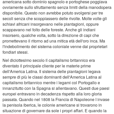
americana sotto dominio spagnolo e portoghese poggiava
ovviamente sullo sfruttamento senza limiti della manodopera
disponibile. Questo non avrebbe potuto svolgersi per tre
secoli senza che scoppiassero delle rivolte. Molte volte gli
schiavi africani insorgevano nelle piantagioni, oppure
scappavano nel folto delle foreste. Anche gli indiani
insorsero, qualche volta, sotto la direzione di capi che
promettevano il ritorno ad una mitica età dell'oro inca. Ma
l'indebolimento del sistema coloniale venne dai proprietari
fondiari stessi.
Nel diciottesimo secolo il capitalismo britannico era
diventato il principale cliente per le materie prime
dell'America Latina. Il sistema delle piantagioni legava
sempre di più le classi dominanti dell'America Latina al
capitalismo britannico mentre i legami col Portogallo e
innanzitutto con la Spagna si allentavano. Questi due paesi
europei entravano in decadenza rispetto alla loro gloria
passata. Quando nel 1808 la Francia di Napoleone I invase
la penisola iberica, le colonie americane si trovarono in
situazione di governare da sole i propri affari. E quando la