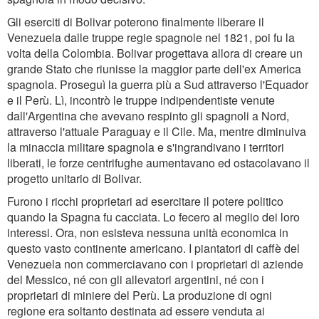
Gli eserciti di Bolivar poterono finalmente liberare il
Venezuela dalle truppe regie spagnole nel 1821, poi fu la
volta della Colombia. Bolivar progettava allora di creare un
grande Stato che riunisse la maggior parte dell'ex America
spagnola. Proseguì la guerra più a Sud attraverso l'Equador
e il Perù. Lì, incontrò le truppe indipendentiste venute
dall'Argentina che avevano respinto gli spagnoli a Nord,
attraverso l'attuale Paraguay e il Cile. Ma, mentre diminuiva
la minaccia militare spagnola e s'ingrandivano i territori
liberati, le forze centrifughe aumentavano ed ostacolavano il
progetto unitario di Bolivar.
Furono i ricchi proprietari ad esercitare il potere politico
quando la Spagna fu cacciata. Lo fecero al meglio dei loro
interessi. Ora, non esisteva nessuna unità economica in
questo vasto continente americano. I piantatori di caffè del
Venezuela non commerciavano con i proprietari di aziende
del Messico, né con gli allevatori argentini, né con i
proprietari di miniere del Perù. La produzione di ogni
regione era soltanto destinata ad essere venduta ai