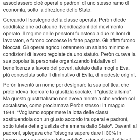
associassero cioè operai e padroni di uno stesso ramo di
economia, sotto la direzione dello Stato.
Cercando il sostegno della classe operaia, Peròn diede
soddisfazione ad alcune rivendicazioni del movimento
operaio. Il regime delle pensioni fu esteso a due milioni di
lavoratori, e furono concesse le ferie pagate. Gli affitti furono
bloccati. Gli operai agricoli ottennero un salario minimo e
condizioni di lavoro regolate da uno statuto. Peròn curava la
sua popolarità personale organizzando iniziative di
beneficenza a favore dei poveri, aiutato dalla moglie Eva,
più conosciuta sotto il diminutivo di Evita, di modeste origini.
Peròn inventò un nome per designare la sua politica, che
pretendeva ricercare la giustizia sociale, il "giustizialismo".
Ma questo giustizialismo non aveva niente a che vedere col
socialismo, come proclamava Peròn stesso il 1 maggio
1944: "Vogliamo sopprimere la lotta delle classi
sostituendola con un giusto accordo tra operai e padroni,
sotto tutela della giustizia che emana dallo Stato". Davanti ai
padroni, spiegava che "bisogna sapere dare il 30% in
tempo, per non perdere tutto subito"; e davanti agli ufficiali