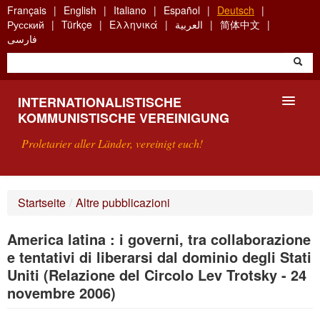
Skip
Français
English
Italiano
Español
Deutsch
to
Русский
Türkçe
Ελληνικά
العربية
简体中文
main
فارسی
content
INTERNATIONALISTISCHE
KOMMUNISTISCHE VEREINIGUNG
Proletarier aller Länder, vereinigt euch!
VORSTELLUNG
Startseite
/
Altre pubblicazioni
WAS IST DIE IKV?
America latina : i governi, tra collaborazione
SUCHE
e tentativi di liberarsi dal dominio degli Stati
Uniti (Relazione del Circolo Lev Trotsky - 24
KONTAKT
novembre 2006)