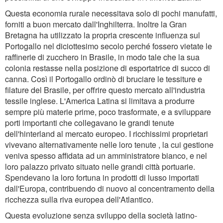
Questa economia rurale necessitava solo di pochi manufatti,
forniti a buon mercato dall'Inghilterra. Inoltre la Gran
Bretagna ha utilizzato la propria crescente influenza sul
Portogallo nel diciottesimo secolo perché fossero vietate le
raffinerie di zucchero in Brasile, in modo tale che la sua
colonia restasse nella posizione di esportatrice di succo di
canna. Così il Portogallo ordinò di bruciare le tessiture e
filature del Brasile, per offrire questo mercato all'industria
tessile inglese. L'America Latina si limitava a produrre
sempre più materie prime, poco trasformate, e a sviluppare
porti importanti che collegavano le grandi tenute
dell'hinterland al mercato europeo. I ricchissimi proprietari
vivevano alternativamente nelle loro tenute , la cui gestione
veniva spesso affidata ad un amministratore bianco, e nel
loro palazzo privato situato nelle grandi città portuarie.
Spendevano la loro fortuna in prodotti di lusso importati
dall'Europa, contribuendo di nuovo al concentramento della
ricchezza sulla riva europea dell'Atlantico.
Questa evoluzione senza sviluppo della società latino-