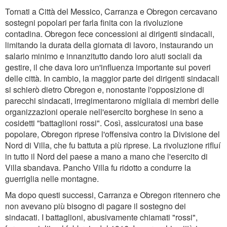
Tornati a Città del Messico, Carranza e Obregon cercavano
sostegni popolari per farla finita con la rivoluzione
contadina. Obregon fece concessioni ai dirigenti sindacali,
limitando la durata della giornata di lavoro, instaurando un
salario minimo e innanzitutto dando loro aiuti sociali da
gestire, il che dava loro un'influenza importante sui poveri
delle città. In cambio, la maggior parte dei dirigenti sindacali
si schierò dietro Obregon e, nonostante l'opposizione di
parecchi sindacati, irregimentarono migliaia di membri delle
organizzazioni operaie nell'esercito borghese in seno a
cosidetti "battaglioni rossi". Così, assicuratosi una base
popolare, Obregon riprese l'offensiva contro la Divisione del
Nord di Villa, che fu battuta a più riprese. La rivoluzione rifluí
in tutto il Nord del paese a mano a mano che l'esercito di
Villa sbandava. Pancho Villa fu ridotto a condurre la
guerriglia nelle montagne.
Ma dopo questi successi, Carranza e Obregon ritennero che
non avevano più bisogno di pagare il sostegno dei
sindacati. I battaglioni, abusivamente chiamati "rossi",