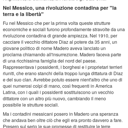
Nel Messico, una rivoluzione contadina per "la
terra e la libertà"
Fu nel Messico che per la prima volta queste strutture
economiche e sociali furono profondamente stravolte da una
rivoluzione contadina di grande ampiezza. Nel 1910, per
cacciare il vecchio dittatore Diaz al potere da 35 anni, un
giovane politico di nome Madero aveva lanciato un
proclama chiamando all'insurrezione. Madero faceva parte
di una ricchissima famiglia del nord del paese.
Rappresentava i possidenti, i borghesi e i proprietari terrieri
riuniti, che erano stanchi della troppo lunga dittatura di Diaz
e del suo clan. Avrebbe potuto essere nient'altro che uno di
quei numerosi colpi di mano, così frequenti in America
Latina, con i quali i possidenti sostituiscono un vecchio
dittatore con un altro più nuovo, cambiando il meno
possibile le strutture sociali.
Ma i contadini messicani posero in Madero una speranza
che andava ben oltre ciò che egli era pronto davvero a fare.
Presero sul serio le sue promesse di restituire le terre