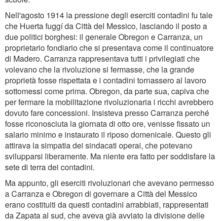
Nell'agosto 1914 la pressione degli eserciti contadini fu tale
che Huerta fuggí da Città del Messico, lasciando il posto a
due politici borghesi: il generale Obregon e Carranza, un
proprietario fondiario che si presentava come il continuatore
di Madero. Carranza rappresentava tutti i privilegiati che
volevano che la rivoluzione si fermasse, che la grande
proprietà fosse rispettata e i contadini tornassero al lavoro
sottomessi come prima. Obregon, da parte sua, capiva che
per fermare la mobilitazione rivoluzionaria i ricchi avrebbero
dovuto fare concessioni. Insisteva presso Carranza perché
fosse riconosciuta la giornata di otto ore, venisse fissato un
salario minimo e instaurato il riposo domenicale. Questo gli
attirava la simpatia dei sindacati operai, che potevano
svilupparsi liberamente. Ma niente era fatto per soddisfare la
sete di terra dei contadini.
Ma appunto, gli eserciti rivoluzionari che avevano permesso
a Carranza e Obregon di governare a Città del Messico
erano costituiti da questi contadini arrabbiati, rappresentati
da Zapata al sud, che aveva già avviato la divisione delle