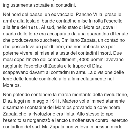
ingiustamente sottratte ai contadini.
Nel nord del paese, un ex vaccaio, Pancho Villa, prese le
armi e alla testa di bande contadine mise in rotta l'esercito
alla fine del 1910. Al sud, nello stato di Morelos, dove il
quarto delle terre era accaparato da una quarantina di tenute
che producevano zucchero, Emiliano Zapata, un contadino
che possedeva un po' di terre, ma non abbastanza per
poterne vivere, si mise alla testa dei contadini insorti. Due
mesi dopo l'inizio dei combattimenti, 4000 uomini avevano
raggiunto l'esercito di Zapata e le truppe di Diaz
scappavano davanti ai contadini in armi. La divisione delle
terre delle tenute cominciò allora immediatamente nel
Morelos.
Non potendo contenere la marea montante della rivoluzione,
Diaz fuggì nel maggio 1911. Madero volle immediatamente
disarmare i contadini del Morelos provando a convincere
Zapata che la rivoluzione era finita. Allo stesso tempo
l'esercito si riorganizzò e lanciò un'offensiva contro l'esercito
contadino del sud. Ma Zapata non voleva in nessun modo