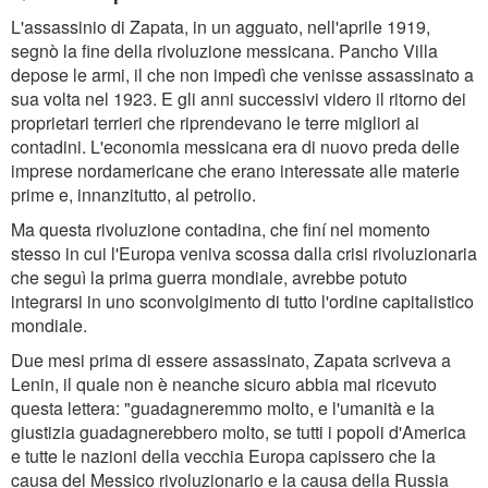
L'assassinio di Zapata, in un agguato, nell'aprile 1919,
segnò la fine della rivoluzione messicana. Pancho Villa
depose le armi, il che non impedì che venisse assassinato a
sua volta nel 1923. E gli anni successivi videro il ritorno dei
proprietari terrieri che riprendevano le terre migliori ai
contadini. L'economia messicana era di nuovo preda delle
imprese nordamericane che erano interessate alle materie
prime e, innanzitutto, al petrolio.
Ma questa rivoluzione contadina, che finí nel momento
stesso in cui l'Europa veniva scossa dalla crisi rivoluzionaria
che seguì la prima guerra mondiale, avrebbe potuto
integrarsi in uno sconvolgimento di tutto l'ordine capitalistico
mondiale.
Due mesi prima di essere assassinato, Zapata scriveva a
Lenin, il quale non è neanche sicuro abbia mai ricevuto
questa lettera: "guadagneremmo molto, e l'umanità e la
giustizia guadagnerebbero molto, se tutti i popoli d'America
e tutte le nazioni della vecchia Europa capissero che la
causa del Messico rivoluzionario e la causa della Russia