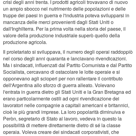
crisi degli anni trenta. I prodotti agricoli trovavano di nuovo
un ampio sbocco nel nutrimento delle popolazioni e delle
truppe dei paesi in guerra e l'industria poteva svilupparsi in
mancanza delle merci provenienti dagli Stati Uniti o
dall'Inghilterra. Per la prima volta nella storia del paese, il
valore della produzione industriale superò quello della
produzione agricola.
Il proletariato si sviluppava, il numero degli operai raddoppiò
nel corso degli anni quaranta e lanciavano rivendicazioni.
Ma i sindacati, influenzati dal Partito Comunista e dal Partito
Socialista, cercavano di ostacolare le lotte operaie e si
opponevano agli scioperi per non rallentare il contributo
dell'Argentina allo sforzo di guerra alleato. Volevano
l'entrata in guerra dietro gli Stati Uniti e la Gran Bretagna ed
erano particolarmente ostili ad ogni rivendicazione dei
lavoratori nelle compagnie a capitali americani e britannici,
cioè le più grandi imprese. La loro popolarità diminuiva e
Peròn, segretario di Stato al lavoro, vedeva in questo la
possibilità di mettere direttamente dietro di sé la classe
operaia. Voleva creare dei sindacati corporativisti, che