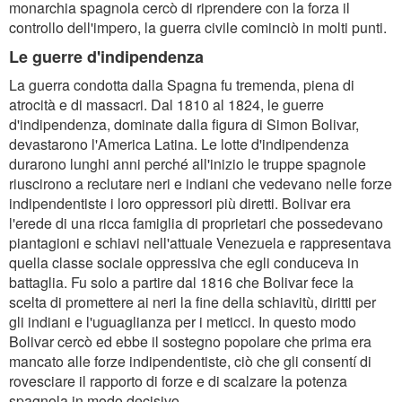
monarchia spagnola cercò di riprendere con la forza il
controllo dell'impero, la guerra civile cominciò in molti punti.
Le guerre d'indipendenza
La guerra condotta dalla Spagna fu tremenda, piena di
atrocità e di massacri. Dal 1810 al 1824, le guerre
d'indipendenza, dominate dalla figura di Simon Bolivar,
devastarono l'America Latina. Le lotte d'indipendenza
durarono lunghi anni perché all'inizio le truppe spagnole
riuscirono a reclutare neri e indiani che vedevano nelle forze
indipendentiste i loro oppressori più diretti. Bolivar era
l'erede di una ricca famiglia di proprietari che possedevano
piantagioni e schiavi nell'attuale Venezuela e rappresentava
quella classe sociale oppressiva che egli conduceva in
battaglia. Fu solo a partire dal 1816 che Bolivar fece la
scelta di promettere ai neri la fine della schiavitù, diritti per
gli indiani e l'uguaglianza per i meticci. In questo modo
Bolivar cercò ed ebbe il sostegno popolare che prima era
mancato alle forze indipendentiste, ciò che gli consentí di
rovesciare il rapporto di forze e di scalzare la potenza
spagnola in modo decisivo.