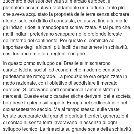
zucchero e dei suoi derivati sul mercato europeo. Il
piantatore accumulava rapidamente una fortuna, tanto più
che aveva acquistato la proprietà delle terre senza sborsare
niente, solo col diritto di conquista, ed usava fino alla morte
gli indiani ridotti a manodopera schiavizzata. A tal punto che
molti indiani preferivano scappare nelle profonde foreste
dell'interno del continente. Per questo si cominciò ad
importare degli africani, più facili da mantenere in schiavitù,
così lontano dalle loro regioni d'origine.
In questo primo sviluppo del Brasile si mischiarono
caratteristiche sociali ed economiche moderne con altre
perfettamente retrograde. La produzione era organizzata in
modo razionale, con l'obiettivo di soddisfare il mercato
europeo. Si creavano porti commerciali amministrati da
mercanti. Queste erano caratteristiche derivanti dalla società
borghese in pieno sviluppo in Europa nel sedicesimo e nel
diciassettesimo secolo. Ma al tempo stesso, sulle vaste
tenute accaparate dai grandi proprietari terrieri, generazioni
di contadini senza terra lavoravano in assenza di ogni
sviluppo tecnico. La rinascita su grande scala della schiavitù