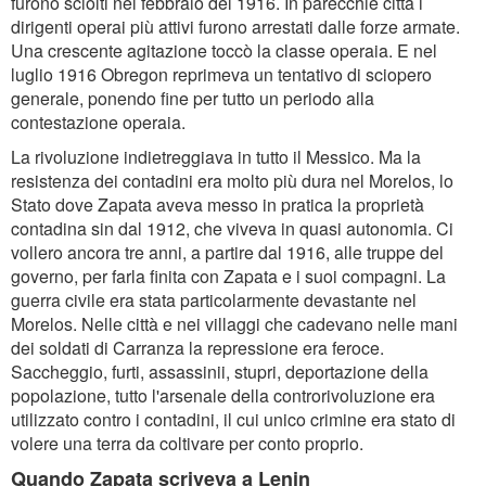
furono sciolti nel febbraio del 1916. In parecchie città i
dirigenti operai più attivi furono arrestati dalle forze armate.
Una crescente agitazione toccò la classe operaia. E nel
luglio 1916 Obregon reprimeva un tentativo di sciopero
generale, ponendo fine per tutto un periodo alla
contestazione operaia.
La rivoluzione indietreggiava in tutto il Messico. Ma la
resistenza dei contadini era molto più dura nel Morelos, lo
Stato dove Zapata aveva messo in pratica la proprietà
contadina sin dal 1912, che viveva in quasi autonomia. Ci
vollero ancora tre anni, a partire dal 1916, alle truppe del
governo, per farla finita con Zapata e i suoi compagni. La
guerra civile era stata particolarmente devastante nel
Morelos. Nelle città e nei villaggi che cadevano nelle mani
dei soldati di Carranza la repressione era feroce.
Saccheggio, furti, assassinii, stupri, deportazione della
popolazione, tutto l'arsenale della controrivoluzione era
utilizzato contro i contadini, il cui unico crimine era stato di
volere una terra da coltivare per conto proprio.
Quando Zapata scriveva a Lenin