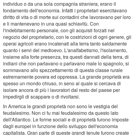
individuo o da una sola compagnia straniera, erano il
fondamento dell'economia. Infatti i proprietari esercitavano
diritto di vita o di morte sui contadini che lavoravano per loro
e li mantenevano in una quasi schiavitù. Con
l'indebitamento personale, con gli acquisti forzati nel
negozio del proprietario, con le costrizioni di ogni genere, gli
operai agricoli erano incatenati alla terra tanto saldamente
quanto i servi del medioevo. L'analfabetismo, l'isolamento,
insieme alla forte presenza, tra questi dannati della terra, di
indiani che non parlavano o parlavano male lo spagnolo, si
sommavano allo spezzettamento di questa classe rurale
estremamente povera ed oppressa. La grande proprietà era
spesso un mondo chiuso, in seno al quale si cercava di
isolare ancora di più i lavoratori dal resto del paese per
impedirgli di scappare o di rivoltarsi.
In America le grandi proprietà non sono le vestigia del
feudalesimo. Non ci fu mai feudalesimo da questo lato
dell'Atlantico. Le forme sociali e di proprietà furono imposte
dagli europei in funzione dello sviluppo dell'economia
capitalista. Gran parte di queste grandi tenute furono create