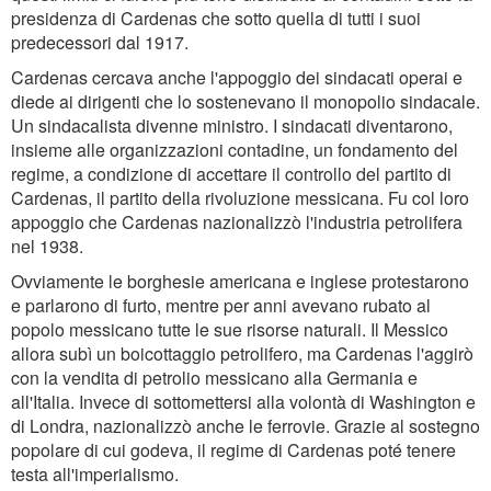
presidenza di Cardenas che sotto quella di tutti i suoi
predecessori dal 1917.
Cardenas cercava anche l'appoggio dei sindacati operai e
diede ai dirigenti che lo sostenevano il monopolio sindacale.
Un sindacalista divenne ministro. I sindacati diventarono,
insieme alle organizzazioni contadine, un fondamento del
regime, a condizione di accettare il controllo del partito di
Cardenas, il partito della rivoluzione messicana. Fu col loro
appoggio che Cardenas nazionalizzò l'industria petrolifera
nel 1938.
Ovviamente le borghesie americana e inglese protestarono
e parlarono di furto, mentre per anni avevano rubato al
popolo messicano tutte le sue risorse naturali. Il Messico
allora subì un boicottaggio petrolifero, ma Cardenas l'aggirò
con la vendita di petrolio messicano alla Germania e
all'Italia. Invece di sottomettersi alla volontà di Washington e
di Londra, nazionalizzò anche le ferrovie. Grazie al sostegno
popolare di cui godeva, il regime di Cardenas poté tenere
testa all'imperialismo.