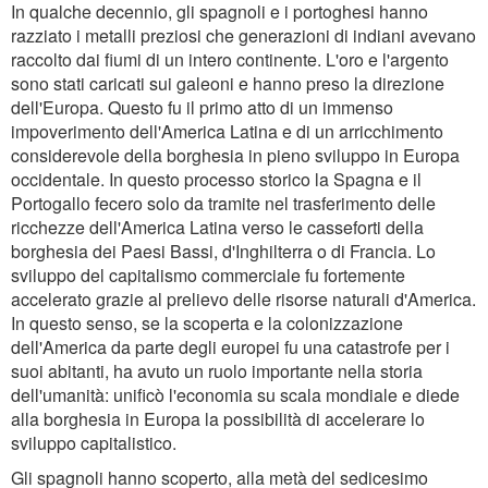
In qualche decennio, gli spagnoli e i portoghesi hanno
razziato i metalli preziosi che generazioni di indiani avevano
raccolto dai fiumi di un intero continente. L'oro e l'argento
sono stati caricati sui galeoni e hanno preso la direzione
dell'Europa. Questo fu il primo atto di un immenso
impoverimento dell'America Latina e di un arricchimento
considerevole della borghesia in pieno sviluppo in Europa
occidentale. In questo processo storico la Spagna e il
Portogallo fecero solo da tramite nel trasferimento delle
ricchezze dell'America Latina verso le casseforti della
borghesia dei Paesi Bassi, d'Inghilterra o di Francia. Lo
sviluppo del capitalismo commerciale fu fortemente
accelerato grazie al prelievo delle risorse naturali d'America.
In questo senso, se la scoperta e la colonizzazione
dell'America da parte degli europei fu una catastrofe per i
suoi abitanti, ha avuto un ruolo importante nella storia
dell'umanità: unificò l'economia su scala mondiale e diede
alla borghesia in Europa la possibilità di accelerare lo
sviluppo capitalistico.
Gli spagnoli hanno scoperto, alla metà del sedicesimo