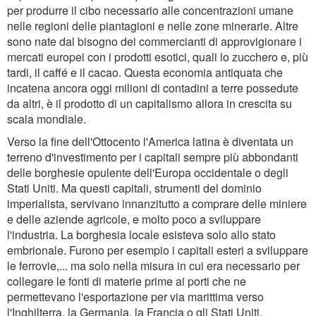
per produrre il cibo necessario alle concentrazioni umane
nelle regioni delle piantagioni e nelle zone minerarie. Altre
sono nate dal bisogno dei commercianti di approvigionare i
mercati europei con i prodotti esotici, quali lo zucchero e, più
tardi, il caffé e il cacao. Questa economia antiquata che
incatena ancora oggi milioni di contadini a terre possedute
da altri, è il prodotto di un capitalismo allora in crescita su
scala mondiale.
Verso la fine dell'Ottocento l'America latina è diventata un
terreno d'investimento per i capitali sempre più abbondanti
delle borghesie opulente dell'Europa occidentale o degli
Stati Uniti. Ma questi capitali, strumenti del dominio
imperialista, servivano innanzitutto a comprare delle miniere
e delle aziende agricole, e molto poco a sviluppare
l'industria. La borghesia locale esisteva solo allo stato
embrionale. Furono per esempio i capitali esteri a sviluppare
le ferrovie,... ma solo nella misura in cui era necessario per
collegare le fonti di materie prime ai porti che ne
permettevano l'esportazione per via marittima verso
l'Inghilterra, la Germania, la Francia o gli Stati Uniti.