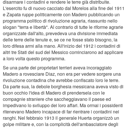
disarmare i contadini e rendere le terre già distribuite.
L'esercito fu di nuovo cacciato dal Morelos alla fine del 1911
e Zapata ruppe politicamente con Madero pubblicando un
programma politico di rivoluzione agraria, riassunto nello
slogan "terra e libertà". Al contrario di tutte le riforme agrarie
organizzate dall'alto, prevedeva una divisione immediata
delle terre delle tenute e, se ce ne fosse stato bisogno, la
loro difesa armi alla mano. All'inizio del 1912 i contadini di
altri tre Stati del sud del Messico cominciarono ad applicare
a loro volta questo programma.
Se una parte dei proprietari terrieri aveva incoraggiato
Madero a rovesciare Diaz, non era per vedere sorgere una
rivoluzione contadina che avrebbe confiscato loro le terre.
Da parte sua, la debole borghesia messicana aveva visto di
buon occhio l'idea di Madero di prendersela con le
compagnie straniere che saccheggiavano il paese ed
impedivano lo sviluppo dei loro affari. Ma ormai i possidenti
ritenevano Madero incapace di far rientrare i contadini nei
ranghi. Nel febbraio 1913 il generale Huerta organizzò un
golpe militare e, con la complicità dell'ambasciatore degli