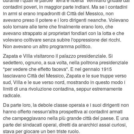
durante i quali le parole "terra e libertà" venivano gridate dai
contadini poveri, in maggior parte indiani. Ma se i contadini
in armi si erano impadroniti di Città del Messico, non
avevano preso il potere e i loro dirigenti neanche. Volevano
solo tornare alle terre che finalmente erano loro, che
avevano strappato ai proprietari fondiari con la lotta e che
volevano coltivare senza subire l'oppressione dei ricchi.
Non avevano un altro programma politico.
Zapata e Villa visitarono il palazzo presidenziale. Si
sedettero, ognuno, a sua volta, nella poltrona presidenziale
"per vedere che effetto faceva". E nel gennaio 1915
lasciavano Città del Messico, Zapata e le sue truppe verso
sud, Villa e le sue verso nord, mostrando in questo modo i
limiti di una rivoluzione contadina, seppur estremamente
radicale.
Da parte loro, la debole classe operaia e i suoi dirigenti non
hanno offerto nessun'altra prospettiva ai contadini armati
che campeggiavano nella più grande città del paese. E una
parte dei sindacati operai, diretti da anarchici assai curiosi,
stava per giocare un ben triste ruolo.