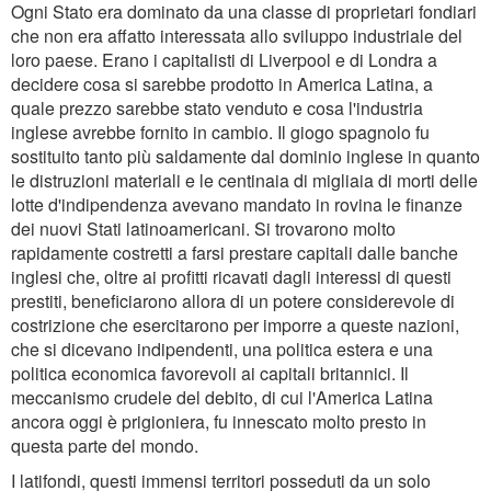
Ogni Stato era dominato da una classe di proprietari fondiari
che non era affatto interessata allo sviluppo industriale del
loro paese. Erano i capitalisti di Liverpool e di Londra a
decidere cosa si sarebbe prodotto in America Latina, a
quale prezzo sarebbe stato venduto e cosa l'industria
inglese avrebbe fornito in cambio. Il giogo spagnolo fu
sostituito tanto più saldamente dal dominio inglese in quanto
le distruzioni materiali e le centinaia di migliaia di morti delle
lotte d'indipendenza avevano mandato in rovina le finanze
dei nuovi Stati latinoamericani. Si trovarono molto
rapidamente costretti a farsi prestare capitali dalle banche
inglesi che, oltre ai profitti ricavati dagli interessi di questi
prestiti, beneficiarono allora di un potere considerevole di
costrizione che esercitarono per imporre a queste nazioni,
che si dicevano indipendenti, una politica estera e una
politica economica favorevoli ai capitali britannici. Il
meccanismo crudele del debito, di cui l'America Latina
ancora oggi è prigioniera, fu innescato molto presto in
questa parte del mondo.
I latifondi, questi immensi territori posseduti da un solo