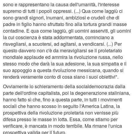
sono e rappresentano la causa dell'umanità, l'interesse
supremo di tutti i popoli oppressi. (...) Qua come laggiù ci
sono grandi signori, inumani, ambiziosi e crudeli che di
padre in figlio hanno sfruttato fino alla tortura grandi masse
contadine. E qua come laggiù, gli uomini asserviti, gli uomini
la cui coscienza è stata addormentata, cominciano a
risvegliarsi, a scuotersi, ad agitarsi, a vendicarsi. (...) Per
questo davvero non c'è da meravigliarsi se il proletariato
mondiale applaude ed ammira la rivoluzione russa, nello
stesso modo che darà la sua adesione, la sua simpatia e il
suo appoggio a questa rivoluzione messicana, quando si
renderà veramente conto di cosa siano i suoi obiettivi".
Ovviamente lo schieramento della socialdemocrazia dalla
parte dell'ordine capitalista, poi la degenerazione staliniana,
hanno fatto sì che, fino a questa parte, in tutti i movimenti
sociali che hanno scosso in seguito l'America Latina, la
prospettiva della rivoluzione proletaria non venisse più
difesa presso le masse in lotta. Essa, come stiamo per
verificare, è mancata in modo terribile. Ma rimane l'unica
prospettiva valida per il futuro.