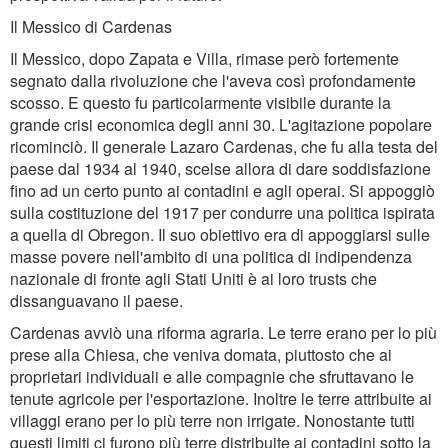
Il Messico di Cardenas
Il Messico, dopo Zapata e Villa, rimase però fortemente
segnato dalla rivoluzione che l'aveva così profondamente
scosso. E questo fu particolarmente visibile durante la
grande crisi economica degli anni 30. L'agitazione popolare
ricominciò. Il generale Lazaro Cardenas, che fu alla testa del
paese dal 1934 al 1940, scelse allora di dare soddisfazione
fino ad un certo punto ai contadini e agli operai. Si appoggiò
sulla costituzione del 1917 per condurre una politica ispirata
a quella di Obregon. Il suo obiettivo era di appoggiarsi sulle
masse povere nell'ambito di una politica di indipendenza
nazionale di fronte agli Stati Uniti è ai loro trusts che
dissanguavano il paese.
Cardenas avviò una riforma agraria. Le terre erano per lo più
prese alla Chiesa, che veniva domata, piuttosto che ai
proprietari individuali e alle compagnie che sfruttavano le
tenute agricole per l'esportazione. Inoltre le terre attribuite ai
villaggi erano per lo più terre non irrigate. Nonostante tutti
questi limiti ci furono più terre distribuite ai contadini sotto la