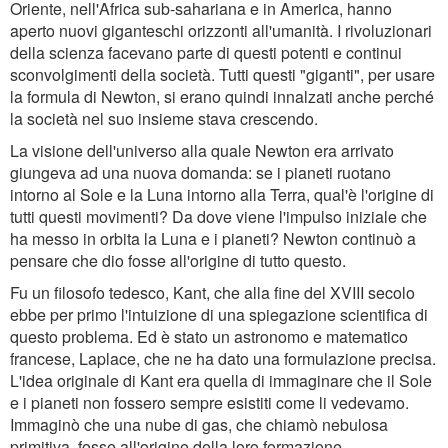
Oriente, nell'Africa sub-sahariana e in America, hanno
aperto nuovi giganteschi orizzonti all'umanità. I rivoluzionari
della scienza facevano parte di questi potenti e continui
sconvolgimenti della società. Tutti questi "giganti", per usare
la formula di Newton, si erano quindi innalzati anche perché
la società nel suo insieme stava crescendo.
La visione dell'universo alla quale Newton era arrivato
giungeva ad una nuova domanda: se i pianeti ruotano
intorno al Sole e la Luna intorno alla Terra, qual'è l'origine di
tutti questi movimenti? Da dove viene l'impulso iniziale che
ha messo in orbita la Luna e i pianeti? Newton continuò a
pensare che dio fosse all'origine di tutto questo.
Fu un filosofo tedesco, Kant, che alla fine del XVIII secolo
ebbe per primo l'intuizione di una spiegazione scientifica di
questo problema. Ed è stato un astronomo e matematico
francese, Laplace, che ne ha dato una formulazione precisa.
L'idea originale di Kant era quella di immaginare che il Sole
e i pianeti non fossero sempre esistiti come li vedevamo.
Immaginò che una nube di gas, che chiamò nebulosa
primitiva, fosse all'origine della loro formazione.