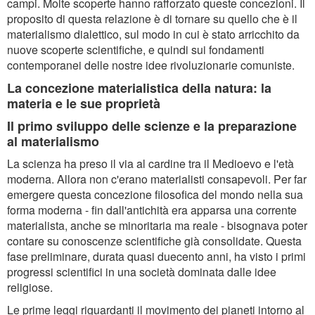
campi. Molte scoperte hanno rafforzato queste concezioni. Il
proposito di questa relazione è di tornare su quello che è il
materialismo dialettico, sul modo in cui è stato arricchito da
nuove scoperte scientifiche, e quindi sui fondamenti
contemporanei delle nostre idee rivoluzionarie comuniste.
La concezione materialistica della natura: la
materia e le sue proprietà
Il primo sviluppo delle scienze e la preparazione
al materialismo
La scienza ha preso il via al cardine tra il Medioevo e l'età
moderna. Allora non c'erano materialisti consapevoli. Per far
emergere questa concezione filosofica del mondo nella sua
forma moderna - fin dall'antichità era apparsa una corrente
materialista, anche se minoritaria ma reale - bisognava poter
contare su conoscenze scientifiche già consolidate. Questa
fase preliminare, durata quasi duecento anni, ha visto i primi
progressi scientifici in una società dominata dalle idee
religiose.
Le prime leggi riguardanti il movimento dei pianeti intorno al