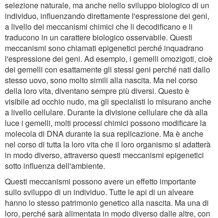
selezione naturale, ma anche nello sviluppo biologico di un
individuo, influenzando direttamente l'espressione dei geni,
a livello dei meccanismi chimici che li decodificano e li
traducono in un carattere biologico osservabile. Questi
meccanismi sono chiamati epigenetici perché inquadrano
l'espressione dei geni. Ad esempio, i gemelli omozigoti, cioè
dei gemelli con esattamente gli stessi geni perché nati dallo
stesso uovo, sono molto simili alla nascita. Ma nel corso
della loro vita, diventano sempre più diversi. Questo è
visibile ad occhio nudo, ma gli specialisti lo misurano anche
a livello cellulare. Durante la divisione cellulare che dà alla
luce i gemelli, molti processi chimici possono modificare la
molecola di DNA durante la sua replicazione. Ma è anche
nel corso di tutta la loro vita che il loro organismo si adatterà
in modo diverso, attraverso questi meccanismi epigenetici
sotto influenza dell'ambiente.
Questi meccanismi possono avere un effetto importante
sullo sviluppo di un individuo. Tutte le api di un alveare
hanno lo stesso patrimonio genetico alla nascita. Ma una di
loro, perché sarà alimentata in modo diverso dalle altre, con