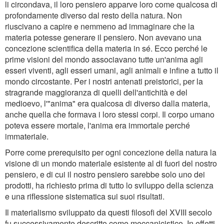
li circondava, il loro pensiero apparve loro come qualcosa di
profondamente diverso dal resto della natura. Non
riuscivano a capire e nemmeno ad immaginare che la
materia potesse generare il pensiero. Non avevano una
concezione scientifica della materia in sé. Ecco perché le
prime visioni del mondo associavano tutte un'anima agli
esseri viventi, agli esseri umani, agli animali e infine a tutto il
mondo circostante. Per i nostri antenati preistorici, per la
stragrande maggioranza di quelli dell'antichità e del
medioevo, l'"anima" era qualcosa di diverso dalla materia,
anche quella che formava i loro stessi corpi. Il corpo umano
poteva essere mortale, l'anima era immortale perché
immateriale.
Porre come prerequisito per ogni concezione della natura la
visione di un mondo materiale esistente al di fuori del nostro
pensiero, e di cui il nostro pensiero sarebbe solo uno dei
prodotti, ha richiesto prima di tutto lo sviluppo della scienza
e una riflessione sistematica sui suoi risultati.
Il materialismo sviluppato da questi filosofi del XVIII secolo
fu successivamente descritto come meccanicistico. In effetti,