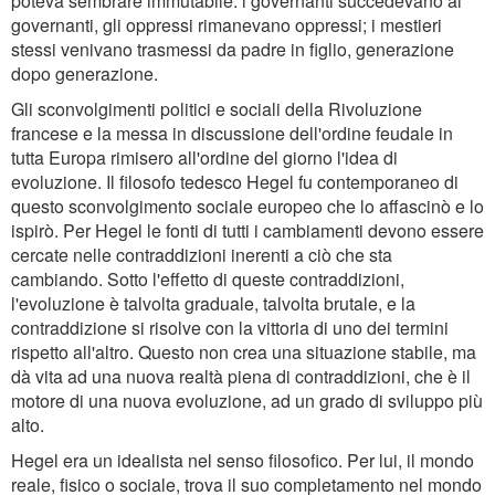
poteva sembrare immutabile: i governanti succedevano ai
governanti, gli oppressi rimanevano oppressi; i mestieri
stessi venivano trasmessi da padre in figlio, generazione
dopo generazione.
Gli sconvolgimenti politici e sociali della Rivoluzione
francese e la messa in discussione dell'ordine feudale in
tutta Europa rimisero all'ordine del giorno l'idea di
evoluzione. Il filosofo tedesco Hegel fu contemporaneo di
questo sconvolgimento sociale europeo che lo affascinò e lo
ispirò. Per Hegel le fonti di tutti i cambiamenti devono essere
cercate nelle contraddizioni inerenti a ciò che sta
cambiando. Sotto l'effetto di queste contraddizioni,
l'evoluzione è talvolta graduale, talvolta brutale, e la
contraddizione si risolve con la vittoria di uno dei termini
rispetto all'altro. Questo non crea una situazione stabile, ma
dà vita ad una nuova realtà piena di contraddizioni, che è il
motore di una nuova evoluzione, ad un grado di sviluppo più
alto.
Hegel era un idealista nel senso filosofico. Per lui, il mondo
reale, fisico o sociale, trova il suo completamento nel mondo