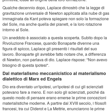
Qualche decennio dopo, Laplace dimostrò che la legge di
gravitazione universale di Newton applicata alla nube di gas
immaginata da Kant poteva spiegare non solo la formazione
del Sole, ma anche quella dei pianeti, e la loro rotazione
intorno al Sole.
Un aneddoto è associato a questa scoperta. Subito dopo la
Rivoluzione Francese, quando Bonaparte divenne una
figura di spicco, Laplace gli presentò i risultati del suo
lavoro. Bonaparte gli avrebbe fatto notare che, a differenza
di Newton, non parlava di dio. Laplace rispose: "Non avevo
bisogno di questa ipotesi".
Dal materialismo meccanicistico al materialismo
dialettico di Marx ed Engels
Dio era diventato un'ipotesi, un'ipotesi di cui gli scienziati
potevano fare a meno. E non solo gli scienziati, poiché da
questo modo di pensare erano emerse le prime concezioni
materialistiche moderne. A partire dal XVIII secolo, i filosofi
francesi, tra cui Diderot e La Mettrie, enunciarono le prime