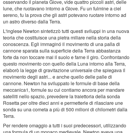
osservando il pianeta Giove, vide quattro piccoli astri, delle
lune, che ruotavano intorno a Giove. Fu un fulmine a ciel
sereno, fu la prova che gli astri potevano ruotare intorno ad
un astro diverso dalla Terra.
L'inglese Newton sintetizzò tutti questi sviluppi in una nuova
teoria che costituisce una pietra miliare nella storia della
conoscenza. Egli immaginó il movimento di una palla di
cannone sparata sulla superficie della Terra abbastanza
forte da non toccare mai il suolo e farne il giro. Confrontando
questo movimento con quello della Luna intorno alla Terra,
elaborò la legge di gravitazione universale che spiegava il
movimento degli astri... e anche quello delle palle di
cannone. Newton ha sviluppato le formule di base della
meccanica1, formule su cui contiamo ancora per mandare
satelliti nello spazio, prevedere la traiettoria della sonda
Rosetta per oltre dieci anni e permetterle di rilasciare une
sonda su una cometa a più di 500 milioni di chilometri dalla
Terra.
Per rendere omaggio a tutti i suoi predecessori, utilizzando
una formula di un monaco medievale, Newton aveva una