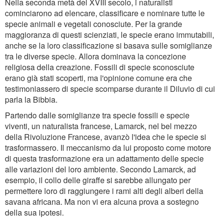
Nella seconda metà del XVIII secolo, i naturalisti
cominciarono ad elencare, classificare e nominare tutte le
specie animali e vegetali conosciute. Per la grande
maggioranza di questi scienziati, le specie erano immutabili,
anche se la loro classificazione si basava sulle somiglianze
tra le diverse specie. Allora dominava la concezione
religiosa della creazione. Fossili di specie sconosciute
erano già stati scoperti, ma l'opinione comune era che
testimoniassero di specie scomparse durante il Diluvio di cui
parla la Bibbia.
Partendo dalle somiglianze tra specie fossili e specie
viventi, un naturalista francese, Lamarck, nel bel mezzo
della Rivoluzione Francese, avanzò l'idea che le specie si
trasformassero. Il meccanismo da lui proposto come motore
di questa trasformazione era un adattamento delle specie
alle variazioni del loro ambiente. Secondo Lamarck, ad
esempio, il collo delle giraffe si sarebbe allungato per
permettere loro di raggiungere i rami alti degli alberi della
savana africana. Ma non vi era alcuna prova a sostegno
della sua ipotesi.