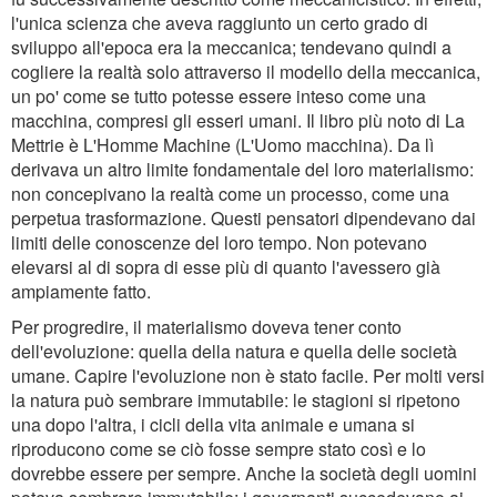
l'unica scienza che aveva raggiunto un certo grado di
sviluppo all'epoca era la meccanica; tendevano quindi a
cogliere la realtà solo attraverso il modello della meccanica,
un po' come se tutto potesse essere inteso come una
macchina, compresi gli esseri umani. Il libro più noto di La
Mettrie è L'Homme Machine (L'Uomo macchina). Da lì
derivava un altro limite fondamentale del loro materialismo:
non concepivano la realtà come un processo, come una
perpetua trasformazione. Questi pensatori dipendevano dai
limiti delle conoscenze del loro tempo. Non potevano
elevarsi al di sopra di esse più di quanto l'avessero già
ampiamente fatto.
Per progredire, il materialismo doveva tener conto
dell'evoluzione: quella della natura e quella delle società
umane. Capire l'evoluzione non è stato facile. Per molti versi
la natura può sembrare immutabile: le stagioni si ripetono
una dopo l'altra, i cicli della vita animale e umana si
riproducono come se ciò fosse sempre stato così e lo
dovrebbe essere per sempre. Anche la società degli uomini