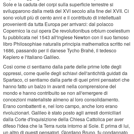
Sole e la caduta dei corpi sulla superficie terrestre si
svilupparono dalla metà del XVI secolo alla fine del XVII. Ci
sono voluti più di cento anni e il contributo di intellettuali
provenienti da tutta Europa per arrivarci: dal polacco
Copernico la cui opera De revolutionibus orbium coelestium
fu pubblicata nel 1543 all'inglese Newton con il suo famoso
libro Philosophiae naturalis principia mathematica scritto nel
1686, passando per il danese Tycho Brahé, il tedesco
Keplero e l'italiano Galileo.
Così come ci sentiamo dalla parte delle prime lotte degli
oppressi, come quelle degli schiavi dell'antichità guidati da
Spartaco, ci sentiamo dalla parte di quei primi pensatori che
hanno fatto un balzo in avanti nella comprensione del
mondo e hanno contribuito se non all'emergere di
concezioni materialiste almeno al loro consolidamento.
Erano combattenti e, nel loro campo, anche loro erano
rivoluzionari. Galileo è stato posto agli arresti domiciliari
dalla Corte d'Inquisizione della Chiesa Cattolica per aver
difeso l'idea che la Terra ruota intorno al Sole. E prima di lui,
un altro di questi pensatori, Giordano Bruno, fu condannato