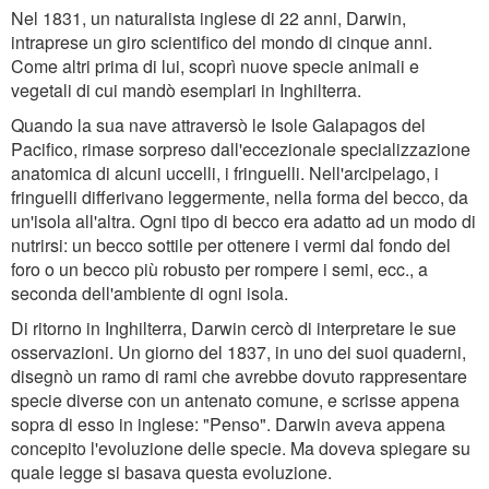
Nel 1831, un naturalista inglese di 22 anni, Darwin,
intraprese un giro scientifico del mondo di cinque anni.
Come altri prima di lui, scoprì nuove specie animali e
vegetali di cui mandò esemplari in Inghilterra.
Quando la sua nave attraversò le Isole Galapagos del
Pacifico, rimase sorpreso dall'eccezionale specializzazione
anatomica di alcuni uccelli, i fringuelli. Nell'arcipelago, i
fringuelli differivano leggermente, nella forma del becco, da
un'isola all'altra. Ogni tipo di becco era adatto ad un modo di
nutrirsi: un becco sottile per ottenere i vermi dal fondo del
foro o un becco più robusto per rompere i semi, ecc., a
seconda dell'ambiente di ogni isola.
Di ritorno in Inghilterra, Darwin cercò di interpretare le sue
osservazioni. Un giorno del 1837, in uno dei suoi quaderni,
disegnò un ramo di rami che avrebbe dovuto rappresentare
specie diverse con un antenato comune, e scrisse appena
sopra di esso in inglese: "Penso". Darwin aveva appena
concepito l'evoluzione delle specie. Ma doveva spiegare su
quale legge si basava questa evoluzione.