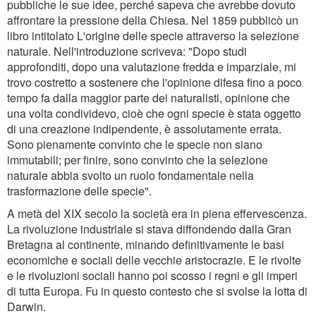
pubbliche le sue idee, perché sapeva che avrebbe dovuto
affrontare la pressione della Chiesa. Nel 1859 pubblicò un
libro intitolato L'origine delle specie attraverso la selezione
naturale. Nell'introduzione scriveva: "Dopo studi
approfonditi, dopo una valutazione fredda e imparziale, mi
trovo costretto a sostenere che l'opinione difesa fino a poco
tempo fa dalla maggior parte dei naturalisti, opinione che
una volta condividevo, cioè che ogni specie è stata oggetto
di una creazione indipendente, è assolutamente errata.
Sono pienamente convinto che le specie non siano
immutabili; per finire, sono convinto che la selezione
naturale abbia svolto un ruolo fondamentale nella
trasformazione delle specie".
A metà del XIX secolo la società era in piena effervescenza.
La rivoluzione industriale si stava diffondendo dalla Gran
Bretagna al continente, minando definitivamente le basi
economiche e sociali delle vecchie aristocrazie. E le rivolte
e le rivoluzioni sociali hanno poi scosso i regni e gli imperi
di tutta Europa. Fu in questo contesto che si svolse la lotta di
Darwin.