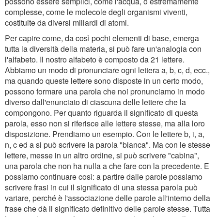
possono essere semplici, come l'acqua, o estremamente
complesse, come le molecole degli organismi viventi,
costituite da diversi miliardi di atomi.
Per capire come, da così pochi elementi di base, emerga
tutta la diversità della materia, si può fare un'analogia con
l'alfabeto. Il nostro alfabeto è composto da 21 lettere.
Abbiamo un modo di pronunciare ogni lettera a, b, c, d, ecc.,
ma quando queste lettere sono disposte in un certo modo,
possono formare una parola che noi pronunciamo in modo
diverso dall'enunciato di ciascuna delle lettere che la
compongono. Per quanto riguarda il significato di questa
parola, esso non si riferisce alle lettere stesse, ma alla loro
disposizione. Prendiamo un esempio. Con le lettere b, i, a,
n, c ed a si può scrivere la parola "bianca". Ma con le stesse
lettere, messe in un altro ordine, si può scrivere "cabina",
una parola che non ha nulla a che fare con la precedente. E
possiamo continuare così: a partire dalle parole possiamo
scrivere frasi in cui il significato di una stessa parola può
variare, perché è l'associazione delle parole all'interno della
frase che dà il significato definitivo delle parole stesse. Tutta