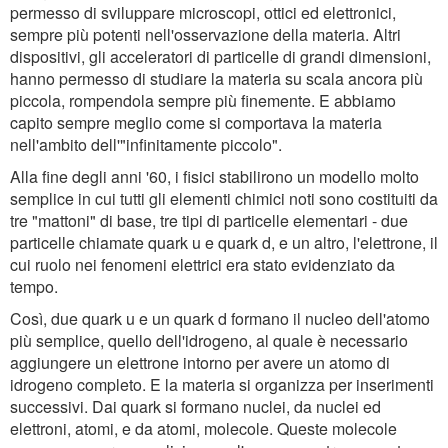
permesso di sviluppare microscopi, ottici ed elettronici,
sempre più potenti nell'osservazione della materia. Altri
dispositivi, gli acceleratori di particelle di grandi dimensioni,
hanno permesso di studiare la materia su scala ancora più
piccola, rompendola sempre più finemente. E abbiamo
capito sempre meglio come si comportava la materia
nell'ambito dell'"infinitamente piccolo".
Alla fine degli anni '60, i fisici stabilirono un modello molto
semplice in cui tutti gli elementi chimici noti sono costituiti da
tre "mattoni" di base, tre tipi di particelle elementari - due
particelle chiamate quark u e quark d, e un altro, l'elettrone, il
cui ruolo nei fenomeni elettrici era stato evidenziato da
tempo.
Così, due quark u e un quark d formano il nucleo dell'atomo
più semplice, quello dell'idrogeno, al quale è necessario
aggiungere un elettrone intorno per avere un atomo di
idrogeno completo. E la materia si organizza per inserimenti
successivi. Dai quark si formano nuclei, da nuclei ed
elettroni, atomi, e da atomi, molecole. Queste molecole