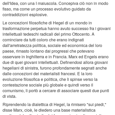
dell'Idea, con una I maiuscola. Concepiva ciò non in modo
fisso, ma come un processo evolutivo guidato da
contraddizioni esplosive.
Le concezioni filosofiche di Hegel di un mondo in
trasformazione perpetua hanno avuto successo fra i giovani
intellettuali tedeschi radicali del primo Ottocento. A
cominciare da tutti coloro che erano indignati
dall'arretratezza politica, sociale ed economica del loro
paese, rimasto lontano dai progressi che potevano
osservare in Inghilterra e in Francia. Marx ed Engels erano
due di quei giovani intellettuali. Definendosi allora giovani
hegeliani di sinistra, furono profondamente segnati anche
dalle concezioni dei materialisti francesi. E la loro
evoluzione filosofica e politica, che li spinse verso la
contestazione sociale più globale e quindi verso il
comunismo, li portò a cercare di associare questi due punti
di vista.
Riprendendo la dialettica di Hegel, la rimisero "sui piedi,"
disse Marx, cioè, le diedero una base materialistica