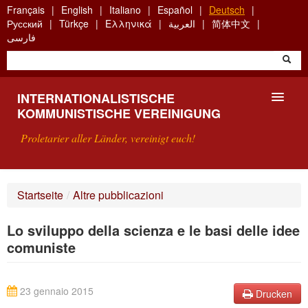
Skip
Français
English
Italiano
Español
Deutsch
to
Русский
Türkçe
Ελληνικά
العربية
简体中文
main
فارسی
content
INTERNATIONALISTISCHE
KOMMUNISTISCHE VEREINIGUNG
Proletarier aller Länder, vereinigt euch!
VORSTELLUNG
Startseite
/
Altre pubblicazioni
WAS IST DIE IKV?
Lo sviluppo della scienza e le basi delle idee
SUCHE
comuniste
KONTAKT
23 gennaio 2015
Drucken