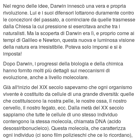
Nel regno delle idee, Darwin innescò una vera e propria
rivoluzione. Lui e i suoi difensori lottarono duramente contro
le concezioni del passato, a cominciare da quelle trasmesse
dalla Chiesa la cui pressione si esercitava anche tra i
naturalisti. Ma la scoperta di Darwin era lì, e proprio come ai
tempi di Galileo e Newton, questa nuova e luminosa visione
della natura era irresistibile. Poteva solo imporsi e si è
imposta!
Dopo Darwin, i progressi della biologia e della chimica
hanno fornito molti più dettagli sui meccanismi di
evoluzione, anche a livello molecolare.
Già all'inizio del XIX secolo sapevamo che ogni organismo
vivente è costituito da cellule di una grande diversità: quelle
che costituiscono la nostra pelle, le nostre ossa, il nostro
cervello, il nostro fegato, ecc. Dalla metà del XX secolo
sappiamo che tutte le cellule di uno stesso individuo
contengono la stessa molecola, chiamata DNA (acido
desossiribonucleico). Questa molecola, che caratterizza
ogni individuo (ci sono film polizieschi che ce lo ricordano),