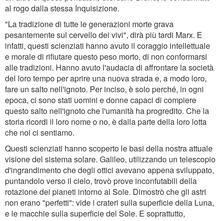
al rogo dalla stessa Inquisizione.
"La tradizione di tutte le generazioni morte grava
pesantemente sul cervello dei vivi", dirà più tardi Marx. E
infatti, questi scienziati hanno avuto il coraggio intellettuale
e morale di rifiutare questo peso morto, di non conformarsi
alle tradizioni. Hanno avuto l'audacia di affrontare la società
del loro tempo per aprire una nuova strada e, a modo loro,
fare un salto nell'ignoto. Per inciso, è solo perché, in ogni
epoca, ci sono stati uomini e donne capaci di compiere
questo salto nell'ignoto che l'umanità ha progredito. Che la
storia ricordi il loro nome o no, è dalla parte della loro lotta
che noi ci sentiamo.
Questi scienziati hanno scoperto le basi della nostra attuale
visione del sistema solare. Galileo, utilizzando un telescopio
d'ingrandimento che degli ottici avevano appena sviluppato,
puntandolo verso il cielo, trovò prove inconfutabili della
rotazione dei pianeti intorno al Sole. Dimostrò che gli astri
non erano "perfetti": vide i crateri sulla superficie della Luna,
e le macchie sulla superficie del Sole. E soprattutto,