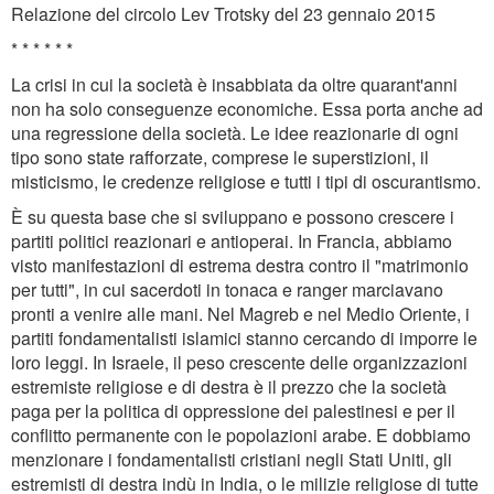
Relazione del circolo Lev Trotsky del 23 gennaio 2015
* * * * * *
La crisi in cui la società è insabbiata da oltre quarant'anni
non ha solo conseguenze economiche. Essa porta anche ad
una regressione della società. Le idee reazionarie di ogni
tipo sono state rafforzate, comprese le superstizioni, il
misticismo, le credenze religiose e tutti i tipi di oscurantismo.
È su questa base che si sviluppano e possono crescere i
partiti politici reazionari e antioperai. In Francia, abbiamo
visto manifestazioni di estrema destra contro il "matrimonio
per tutti", in cui sacerdoti in tonaca e ranger marciavano
pronti a venire alle mani. Nel Magreb e nel Medio Oriente, i
partiti fondamentalisti islamici stanno cercando di imporre le
loro leggi. In Israele, il peso crescente delle organizzazioni
estremiste religiose e di destra è il prezzo che la società
paga per la politica di oppressione dei palestinesi e per il
conflitto permanente con le popolazioni arabe. E dobbiamo
menzionare i fondamentalisti cristiani negli Stati Uniti, gli
estremisti di destra indù in India, o le milizie religiose di tutte