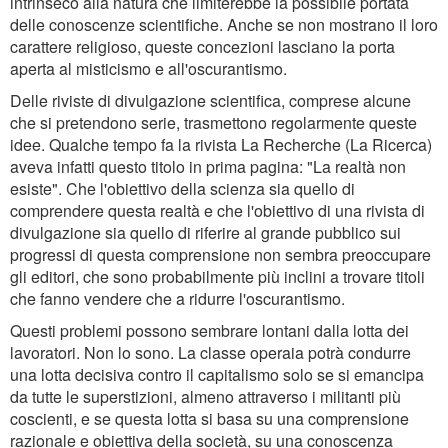
intrinseco alla natura che limiterebbe la possibile portata
delle conoscenze scientifiche. Anche se non mostrano il loro
carattere religioso, queste concezioni lasciano la porta
aperta al misticismo e all'oscurantismo.
Delle riviste di divulgazione scientifica, comprese alcune
che si pretendono serie, trasmettono regolarmente queste
idee. Qualche tempo fa la rivista La Recherche (La Ricerca)
aveva infatti questo titolo in prima pagina: "La realtà non
esiste". Che l'obiettivo della scienza sia quello di
comprendere questa realtà e che l'obiettivo di una rivista di
divulgazione sia quello di riferire al grande pubblico sui
progressi di questa comprensione non sembra preoccupare
gli editori, che sono probabilmente più inclini a trovare titoli
che fanno vendere che a ridurre l'oscurantismo.
Questi problemi possono sembrare lontani dalla lotta dei
lavoratori. Non lo sono. La classe operaia potrà condurre
una lotta decisiva contro il capitalismo solo se si emancipa
da tutte le superstizioni, almeno attraverso i militanti più
coscienti, e se questa lotta si basa su una comprensione
razionale e obiettiva della società, su una conoscenza