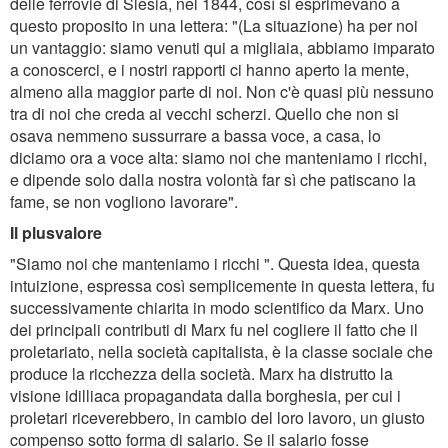
delle ferrovie di Slesia, nel 1844, così si esprimevano a
questo proposito in una lettera: "(La situazione) ha per noi
un vantaggio: siamo venuti qui a migliaia, abbiamo imparato
a conoscerci, e i nostri rapporti ci hanno aperto la mente,
almeno alla maggior parte di noi. Non c'è quasi più nessuno
tra di noi che creda ai vecchi scherzi. Quello che non si
osava nemmeno sussurrare a bassa voce, a casa, lo
diciamo ora a voce alta: siamo noi che manteniamo i ricchi,
e dipende solo dalla nostra volontà far sì che patiscano la
fame, se non vogliono lavorare".
Il plusvalore
"Siamo noi che manteniamo i ricchi ". Questa idea, questa
intuizione, espressa così semplicemente in questa lettera, fu
successivamente chiarita in modo scientifico da Marx. Uno
dei principali contributi di Marx fu nel cogliere il fatto che il
proletariato, nella società capitalista, è la classe sociale che
produce la ricchezza della società. Marx ha distrutto la
visione idilliaca propagandata dalla borghesia, per cui i
proletari riceverebbero, in cambio del loro lavoro, un giusto
compenso sotto forma di salario. Se il salario fosse