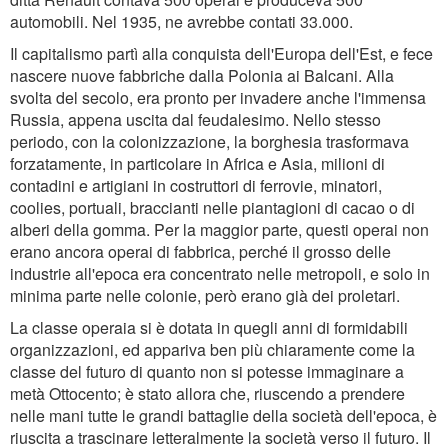
automobili. Nel 1935, ne avrebbe contati 33.000.
Il capitalismo partì alla conquista dell'Europa dell'Est, e fece
nascere nuove fabbriche dalla Polonia ai Balcani. Alla
svolta del secolo, era pronto per invadere anche l'immensa
Russia, appena uscita dal feudalesimo. Nello stesso
periodo, con la colonizzazione, la borghesia trasformava
forzatamente, in particolare in Africa e Asia, milioni di
contadini e artigiani in costruttori di ferrovie, minatori,
coolies, portuali, braccianti nelle piantagioni di cacao o di
alberi della gomma. Per la maggior parte, questi operai non
erano ancora operai di fabbrica, perché il grosso delle
industrie all'epoca era concentrato nelle metropoli, e solo in
minima parte nelle colonie, però erano già dei proletari.
La classe operaia si è dotata in quegli anni di formidabili
organizzazioni, ed appariva ben più chiaramente come la
classe del futuro di quanto non si potesse immaginare a
metà Ottocento; è stato allora che, riuscendo a prendere
nelle mani tutte le grandi battaglie della società dell'epoca, è
riuscita a trascinare letteralmente la società verso il futuro. Il