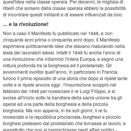
quest'idea nella classe operaia. Per decenni, le migliaia di
ribelli che sorsero dalla classe operaia ebbero la possibilità
di incontrare questi militanti e di essere influenzati da loro.
... e la rivoluzione!
Non a caso il Manifesto fu pubblicato nel 1848, e non
cinquanta anni prima o cinquanta anni dopo. Il Manifesto
esprimeva politicamente idee che stavano maturando nella
testa dei lavoratori stessi. Infatti il 1848 fu anche l'anno di
una rivoluzione che infiammò l'intera Europa, e segnò una
rottura profonda tra la borghesia ed il proletariato. Gli
avvenimenti svoltisi quell'anno, in particolare in Francia,
furono il primo episodio di una storia che dopo si ripeté tante
volte e si ripete ancora oggi : l'insurrezione scoppiò nel
febbraio del 1848 per rovesciare il re Luigi Filippo, e si
svolse all'inizio sotto la bandiera della sacra unione tra gli
operai ed una parte della borghesia e della piccola
borghesia. Ma non appena, in tre soli giorni, il re fu
rovesciato e la repubblica proclamata, borghesi e piccolo
borghesi pretesero dal proletariato che tornasse al lavoro, e
soprattutto che non si immischiasse negli affari politici -