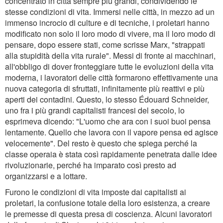
concentrato in città sempre più grandi, condividendo le
stesse condizioni di vita. Immersi nelle città, in mezzo ad un
immenso incrocio di culture e di tecniche, i proletari hanno
modificato non solo il loro modo di vivere, ma il loro modo di
pensare, dopo essere stati, come scrisse Marx, "strappati
alla stupidità della vita rurale". Messi di fronte ai macchinari,
all'obbligo di dover fronteggiare tutte le evoluzioni della vita
moderna, i lavoratori delle città formarono effettivamente una
nuova categoria di sfruttati, infinitamente più reattivi e più
aperti dei contadini. Questo, lo stesso Édouard Schneider,
uno fra i più grandi capitalisti francesi del secolo, lo
esprimeva dicendo: "L'uomo che ara con i suoi buoi pensa
lentamente. Quello che lavora con il vapore pensa ed agisce
velocemente". Del resto è questo che spiega perché la
classe operaia è stata così rapidamente penetrata dalle idee
rivoluzionarie, perché ha imparato così presto ad
organizzarsi e a lottare.
Furono le condizioni di vita imposte dai capitalisti ai
proletari, la confusione totale della loro esistenza, a creare
le premesse di questa presa di coscienza. Alcuni lavoratori