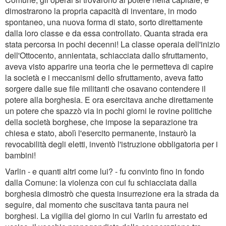
dimostrarono la propria capacità di inventare, in modo
spontaneo, una nuova forma di stato, sorto direttamente
dalla loro classe e da essa controllato. Quanta strada era
stata percorsa in pochi decenni! La classe operaia dell'inizio
dell'Ottocento, annientata, schiacciata dallo sfruttamento,
aveva visto apparire una teoria che le permetteva di capire
la società e i meccanismi dello sfruttamento, aveva fatto
sorgere dalle sue file militanti che osavano contendere il
potere alla borghesia. E ora esercitava anche direttamente
un potere che spazzò via in pochi giorni le rovine politiche
della società borghese, che impose la separazione tra
chiesa e stato, abolì l'esercito permanente, instaurò la
revocabilità degli eletti, inventò l'istruzione obbligatoria per i
bambini!
Varlin - e quanti altri come lui? - fu convinto fino in fondo
dalla Comune: la violenza con cui fu schiacciata dalla
borghesia dimostrò che questa insurrezione era la strada da
seguire, dal momento che suscitava tanta paura nei
borghesi. La vigilia del giorno in cui Varlin fu arrestato ed