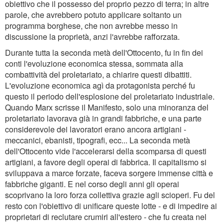
obiettivo che il possesso del proprio pezzo di terra; in altre
parole, che avrebbero potuto applicare soltanto un
programma borghese, che non avrebbe messo in
discussione la proprietà, anzi l'avrebbe rafforzata.
Durante tutta la seconda metà dell'Ottocento, fu in fin dei
conti l'evoluzione economica stessa, sommata alla
combattività del proletariato, a chiarire questi dibattiti.
L'evoluzione economica agì da protagonista perché fu
questo il periodo dell'esplosione del proletariato industriale.
Quando Marx scrisse il Manifesto, solo una minoranza del
proletariato lavorava già in grandi fabbriche, e una parte
considerevole dei lavoratori erano ancora artigiani -
meccanici, ebanisti, tipografi, ecc... La seconda metà
dell'Ottocento vide l'accelerarsi della scomparsa di questi
artigiani, a favore degli operai di fabbrica. Il capitalismo si
sviluppava a marce forzate, faceva sorgere immense città e
fabbriche giganti. E nel corso degli anni gli operai
scoprivano la loro forza collettiva grazie agli scioperi. Fu del
resto con l'obiettivo di unificare queste lotte - e di impedire ai
proprietari di reclutare crumiri all'estero - che fu creata nel