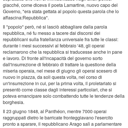
giacché, come diceva il poeta Lamartine, nuovo capo del
Governo, "era stata gettata al popolo questa parola che lo
affascina:Repubblica".
Il "popolo" però, né si lasciò abbagliare dalla parola
repubblica, né fu messo a tacere dai discorsi dei
repubblicani sulla fratellanza universale fra tutte le classi:
durante i mesi successivi al febbraio '48, gli operai
reclamarono che la repubblica si traducesse anche in pane
e lavoro. Di fronte all'incapacità del governo sorto
dall'insurrezione di febbraio di trattare la questione della
miseria operaia, nel mese di giugno gli operai scesero di
nuovo in piazza, da soli questa volta, nel corso di
un'insurrezione in cui, per la prima volta, il proletariato si
presentò come classe dagli interessi particolari, che si
poteva emancipare solo combattendo tutte le tendenze della
borghesia.
Il 23 giugno 1848, al Panthéon, mentre 7000 operai
raggruppati dietro le barricate fronteggiavano l'esercito
pronto a sparare, il repubblicano Arago salì a parlamentare