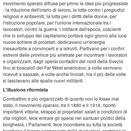
movimento operaio diffuse per primo le idee più progressiste
- la riduzione dell'orario di lavoro, la lotta contro i pregiudizi
religiosi e antisemiti, la lotta per i diritti delle donne, per
l'istruzione popolare, per l'unione internazionale tra i
lavoratori, contro la guerra. I militanti dell'epoca, coscienti
che lo sviluppo del capitalismo portava ogni giorno alla luce
nuove schiere di proletari, dedicavano un'energia
inesauribile a convincerli e a istruirli. Partivano per i confini
estremi delle province più arretrate per incontrare i lavoratori
e organizzarli, dagli operai contadini del nord della Svezia
fino ai boscaioli del Far West americano; a volte venivano
ricevuti a sassate, a volte anche linciati, ma il più delle volte
si lasciavano alle spalle nuovi militanti.
L'illusione riformista
Combattivo e più organizzato di quanto non lo fosse mai
stato, il movimento operaio, tra il 1880 e il 1914, riportò
importanti vittorie, strappò ai proprietari salari e condizioni di
vita migliori, fece entrare gli operai nei santuari politici della
borghesia, i Parlamenti; fece incombere su tutta la società
borghese il timore permanente delle rivoluzioni, costrinse la