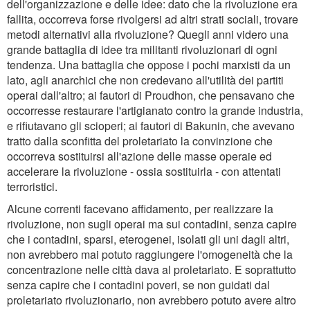
dell'organizzazione e delle idee: dato che la rivoluzione era
fallita, occorreva forse rivolgersi ad altri strati sociali, trovare
metodi alternativi alla rivoluzione? Quegli anni videro una
grande battaglia di idee tra militanti rivoluzionari di ogni
tendenza. Una battaglia che oppose i pochi marxisti da un
lato, agli anarchici che non credevano all'utilità dei partiti
operai dall'altro; ai fautori di Proudhon, che pensavano che
occorresse restaurare l'artigianato contro la grande industria,
e rifiutavano gli scioperi; ai fautori di Bakunin, che avevano
tratto dalla sconfitta del proletariato la convinzione che
occorreva sostituirsi all'azione delle masse operaie ed
accelerare la rivoluzione - ossia sostituirla - con attentati
terroristici.
Alcune correnti facevano affidamento, per realizzare la
rivoluzione, non sugli operai ma sui contadini, senza capire
che i contadini, sparsi, eterogenei, isolati gli uni dagli altri,
non avrebbero mai potuto raggiungere l'omogeneità che la
concentrazione nelle città dava al proletariato. E soprattutto
senza capire che i contadini poveri, se non guidati dal
proletariato rivoluzionario, non avrebbero potuto avere altro