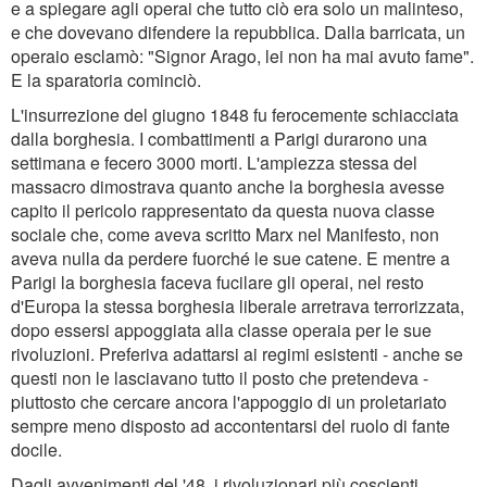
e a spiegare agli operai che tutto ciò era solo un malinteso,
e che dovevano difendere la repubblica. Dalla barricata, un
operaio esclamò: "Signor Arago, lei non ha mai avuto fame".
E la sparatoria cominciò.
L'insurrezione del giugno 1848 fu ferocemente schiacciata
dalla borghesia. I combattimenti a Parigi durarono una
settimana e fecero 3000 morti. L'ampiezza stessa del
massacro dimostrava quanto anche la borghesia avesse
capito il pericolo rappresentato da questa nuova classe
sociale che, come aveva scritto Marx nel Manifesto, non
aveva nulla da perdere fuorché le sue catene. E mentre a
Parigi la borghesia faceva fucilare gli operai, nel resto
d'Europa la stessa borghesia liberale arretrava terrorizzata,
dopo essersi appoggiata alla classe operaia per le sue
rivoluzioni. Preferiva adattarsi ai regimi esistenti - anche se
questi non le lasciavano tutto il posto che pretendeva -
piuttosto che cercare ancora l'appoggio di un proletariato
sempre meno disposto ad accontentarsi del ruolo di fante
docile.
Dagli avvenimenti del '48, i rivoluzionari più coscienti