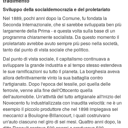
tradimento
Sviluppo della socialdemocrazia e del proletariato
Nel 1889, pochi anni dopo la Comune, fu fondata la
Seconda Internazionale, che si sarebbe sviluppata ben più
largamente della Prima - e questa volta sulla base di un
programma chiaramente socialista. Da questo momento il
proletariato avrebbe avuto sempre più peso nella società,
tanto dal punto di vista sociale che politico.
Dal punto di vista sociale, il capitalismo continuava a
sviluppare la grande industria e al tempo stesso estendeva
le sue ramificazioni su tutto il pianeta. La borghesia aveva
allora definitivamente vinto la sua battaglia contro
l'artigianato. Dopo l'epoca del tessile, poi quella delle
ferrovie, venne alla fine dell'Ottocento quella
dell'automobile. Un'attività del tutto artigianale all'inizio del
Novecento fu industrializzata con inaudita velocità: ne è un
esempio il piccolo produttore che nel 1898 impiegava sei
meccanici a Boulogne-Billancourt, i quali costruivano
un'auto ciascuno nel giro di sei mesi. Quattro anni dopo, la
ditta Renault contava 500 operai e produceva 500