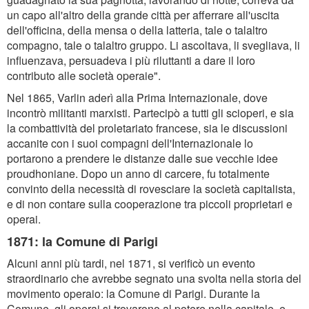
un capo all'altro della grande città per afferrare all'uscita
dell'officina, della mensa o della latteria, tale o talaltro
compagno, tale o talaltro gruppo. Li ascoltava, li svegliava, li
influenzava, persuadeva i più riluttanti a dare il loro
contributo alle società operaie".
Nel 1865, Varlin aderì alla Prima Internazionale, dove
incontrò militanti marxisti. Partecipò a tutti gli scioperi, e sia
la combattività del proletariato francese, sia le discussioni
accanite con i suoi compagni dell'Internazionale lo
portarono a prendere le distanze dalle sue vecchie idee
proudhoniane. Dopo un anno di carcere, fu totalmente
convinto della necessità di rovesciare la società capitalista,
e di non contare sulla cooperazione tra piccoli proprietari e
operai.
1871: la Comune di Parigi
Alcuni anni più tardi, nel 1871, si verificò un evento
straordinario che avrebbe segnato una svolta nella storia del
movimento operaio: la Comune di Parigi. Durante la
Comune, gli operai si trovarono al potere nella capitale, e