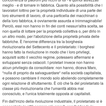
meglio - e di tornare in fabbrica. Quanto alla possibilità che i
lavoratori lottino per la proprietà individuale di una parte dei
loro strumenti di lavoro, di una particella dei macchinari o
della loro fabbrica, è ovviamente assurda e inimmaginabile!
Perciò, essi non hanno in fin dei conti nessun'altra scelta, se
non quella di lottare per la proprietà collettiva o, per dirlo in
un altro modo, per l'abolizione della proprietà privata delle
fabbriche. È l'enorme differenza tra la borghesia
rivoluzionaria del Settecento e il proletariato: i borghesi
hanno fatto la rivoluzione in modo che i loro privilegi,
acquisiti sotto il vecchio regime, potessero affermarsi e
svilupparsi senza ostacoli. I proletari invece non hanno
alcun privilegio da consolidare: non hanno, diceva Marx,
"nulla di proprio da salvaguardare" nella società capitalista,
e possono cambiare il mondo solo abolendo completamente
ogni relazione di sfruttamento. È ciò che fa del proletariato la
classe più rivoluzionaria che l'umanità abbia mai
conosciuto, e l'unica totalmente opposta ai capitalisti.
Fin dall'inizio della rivoluzione industriale, il proletariato si è