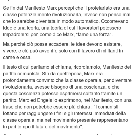
Se fin dal Manifesto Marx percepì che il proletariato era una
classe potenzialmente rivoluzionaria, invece non pensò mai
che lo sarebbe diventata in modo automatico. Occorrevano
idee e una teoria, una teoria di cui i lavoratori potessero
impadronirsi per, come dice Marx, "farne una forza".
Ma perché ciò possa accadere, le idee devono esistere,
vivere, e ciò può avvenire solo con il lavoro di militanti in
carne e ossa.
Il testo di cui parliamo si chiama, ricordiamolo, Manifesto del
partito comunista. Sin da quell'epoca, Marx era
profondamente convinto che la classe operaia, per diventare
rivoluzionaria, avesse bisogno di una coscienza, e che
questa coscienza potesse esprimersi soltanto tramite un
partito. Marx ed Engels lo esprimono, nel Manifesto, con una
frase che non potrebbe essere più chiara : "I comunisti
lottano per raggiungere i fini e gli interessi immediati della
classe operaia, ma nel movimento presente rappresentano
in pari tempo il futuro del movimento".