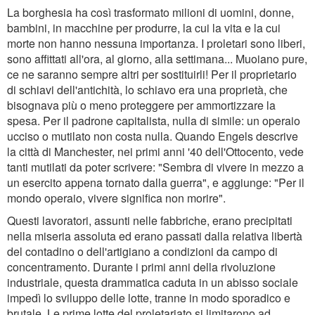
La borghesia ha così trasformato milioni di uomini, donne,
bambini, in macchine per produrre, la cui la vita e la cui
morte non hanno nessuna importanza. I proletari sono liberi,
sono affittati all'ora, al giorno, alla settimana... Muoiano pure,
ce ne saranno sempre altri per sostituirli! Per il proprietario
di schiavi dell'antichità, lo schiavo era una proprietà, che
bisognava più o meno proteggere per ammortizzare la
spesa. Per il padrone capitalista, nulla di simile: un operaio
ucciso o mutilato non costa nulla. Quando Engels descrive
la città di Manchester, nei primi anni '40 dell'Ottocento, vede
tanti mutilati da poter scrivere: "Sembra di vivere in mezzo a
un esercito appena tornato dalla guerra", e aggiunge: "Per il
mondo operaio, vivere significa non morire".
Questi lavoratori, assunti nelle fabbriche, erano precipitati
nella miseria assoluta ed erano passati dalla relativa libertà
del contadino o dell'artigiano a condizioni da campo di
concentramento. Durante i primi anni della rivoluzione
industriale, questa drammatica caduta in un abisso sociale
impedì lo sviluppo delle lotte, tranne in modo sporadico e
brutale. Le prime lotte del proletariato si limitarono ad