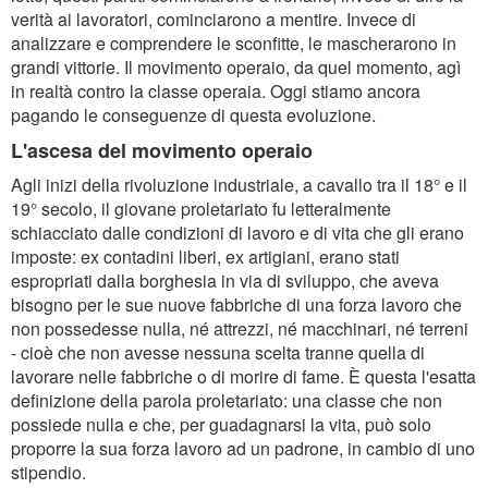
verità ai lavoratori, cominciarono a mentire. Invece di
analizzare e comprendere le sconfitte, le mascherarono in
grandi vittorie. Il movimento operaio, da quel momento, agì
in realtà contro la classe operaia. Oggi stiamo ancora
pagando le conseguenze di questa evoluzione.
L'ascesa del movimento operaio
Agli inizi della rivoluzione industriale, a cavallo tra il 18° e il
19° secolo, il giovane proletariato fu letteralmente
schiacciato dalle condizioni di lavoro e di vita che gli erano
imposte: ex contadini liberi, ex artigiani, erano stati
espropriati dalla borghesia in via di sviluppo, che aveva
bisogno per le sue nuove fabbriche di una forza lavoro che
non possedesse nulla, né attrezzi, né macchinari, né terreni
- cioè che non avesse nessuna scelta tranne quella di
lavorare nelle fabbriche o di morire di fame. È questa l'esatta
definizione della parola proletariato: una classe che non
possiede nulla e che, per guadagnarsi la vita, può solo
proporre la sua forza lavoro ad un padrone, in cambio di uno
stipendio.