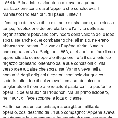
1864 la Prima Internazionale, che dava una prima
realizzazione concreta all'appello che concludeva il
Manifesto: Proletari di tutti i paesi, unitevi !
L'esempio della vita di un militante mostra come, allo stesso
tempo, l'evoluzione del proletariato e l'attività delle sue
organizzazioni potevano convincere della validità delle idee
socialiste anche quei combattenti che, all'inizio, ne erano
abbastanza lontani. È la vita di Eugène Varlin. Nato in
campagna, arrivò a Parigi nel 1853, a 14 anni, per fare il suo
apprendistato come operaio rilegatore - era il caratteristico
ragazzo proletario, orientato dalle sue condizioni di vita
verso idee tutt'altre che socialiste. Varlin viveva nella
comunità degli artigiani rilegatori: cominciò dunque con
l'aderire alle idee di chi voleva il restauro del piccolo
artigianato e il ritorno alle relazioni patriarcali tra padroni e
operai, cioè ai fautori di Proudhon. Ma un primo sciopero,
nel 1864, gli fece scoprire la lotta di classe.
Varlin non era un comunista, ma era già un militante
operaio, così descritto da un suo compagno: "Appena aveva
guadagnato la sua pagnotta, lavorando di notte, correva da