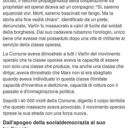
ucciso, il vecchio propagandista della cooperazione tra
proprietari ed operai diceva ad un compagno: "Sì, saremo
squarciati vivi. Morti, saremo trascinati nel fango. Ma la
storia alla fine vedrà chiaro". Identificato da un prete,
denunciato, Varlin fu massacrato a calci di fucile dai soldati
della borghesia. Dal suo cadavere rubarono l'orologio, unico
bene che avesse mai posseduto dopo una vita di militante al
servizio della classe operaia.
La Comune aveva dimostrato a tutti i Varlin del movimento
operaio che la classe operaia aveva la capacità di essere
non solo una classe che produce, ma anche una classe che
dirige; aveva dimostrato che Marx non si era sbagliato
quando aveva individuato in questa classe illimitate
capacità d'inventiva e dedizione, capacità di rottura con il
passato e d'immaginazione politica.
Sepolti i 40 000 morti della Comune, digerito il colpo terribile
che questo massacro aveva provocato, il movimento operaio
riprese la sua strada con una forza nuova.
Dall'apogeo della socialdemocrazia al suo