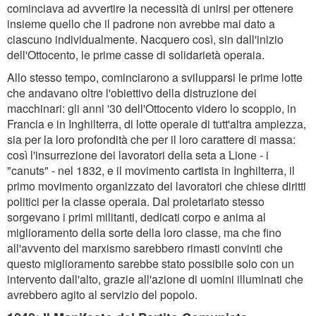
cominciava ad avvertire la necessità di unirsi per ottenere
insieme quello che il padrone non avrebbe mai dato a
ciascuno individualmente. Nacquero così, sin dall'inizio
dell'Ottocento, le prime casse di solidarietà operaia.
Allo stesso tempo, cominciarono a svilupparsi le prime lotte
che andavano oltre l'obiettivo della distruzione dei
macchinari: gli anni '30 dell'Ottocento videro lo scoppio, in
Francia e in Inghilterra, di lotte operaie di tutt'altra ampiezza,
sia per la loro profondità che per il loro carattere di massa:
così l'insurrezione dei lavoratori della seta a Lione - i
"canuts" - nel 1832, e il movimento cartista in Inghilterra, il
primo movimento organizzato dei lavoratori che chiese diritti
politici per la classe operaia. Dal proletariato stesso
sorgevano i primi militanti, dedicati corpo e anima al
miglioramento della sorte della loro classe, ma che fino
all'avvento del marxismo sarebbero rimasti convinti che
questo miglioramento sarebbe stato possibile solo con un
intervento dall'alto, grazie all'azione di uomini illuminati che
avrebbero agito al servizio del popolo.