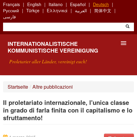
Skip
Français
English
Italiano
Español
Deutsch
to
Русский
Türkçe
Ελληνικά
العربية
简体中文
main
فارسی
content
INTERNATIONALISTISCHE
KOMMUNISTISCHE VEREINIGUNG
Proletarier aller Länder, vereinigt euch!
VORSTELLUNG
Startseite
/
Altre pubblicazioni
WAS IST DIE IKV?
Il proletariato internazionale, l'unica classe
SUCHE
in grado di farla finita con il capitalismo e lo
sfruttamento!
KONTAKT