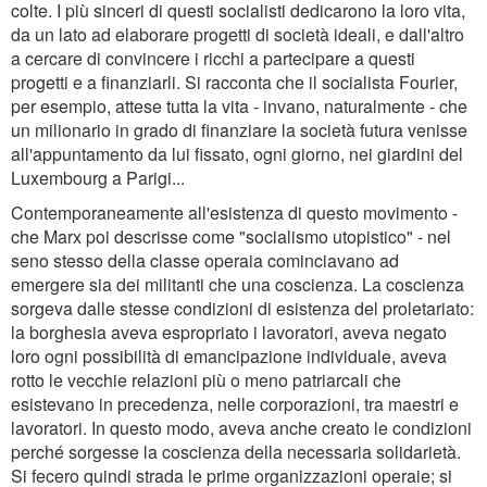
colte. I più sinceri di questi socialisti dedicarono la loro vita,
da un lato ad elaborare progetti di società ideali, e dall'altro
a cercare di convincere i ricchi a partecipare a questi
progetti e a finanziarli. Si racconta che il socialista Fourier,
per esempio, attese tutta la vita - invano, naturalmente - che
un milionario in grado di finanziare la società futura venisse
all'appuntamento da lui fissato, ogni giorno, nei giardini del
Luxembourg a Parigi...
Contemporaneamente all'esistenza di questo movimento -
che Marx poi descrisse come "socialismo utopistico" - nel
seno stesso della classe operaia cominciavano ad
emergere sia dei militanti che una coscienza. La coscienza
sorgeva dalle stesse condizioni di esistenza del proletariato:
la borghesia aveva espropriato i lavoratori, aveva negato
loro ogni possibilità di emancipazione individuale, aveva
rotto le vecchie relazioni più o meno patriarcali che
esistevano in precedenza, nelle corporazioni, tra maestri e
lavoratori. In questo modo, aveva anche creato le condizioni
perché sorgesse la coscienza della necessaria solidarietà.
Si fecero quindi strada le prime organizzazioni operaie; si