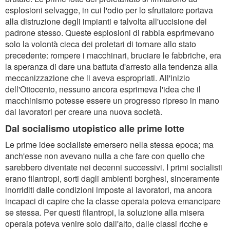
esplosioni selvagge, in cui l'odio per lo sfruttatore portava
alla distruzione degli impianti e talvolta all'uccisione del
padrone stesso. Queste esplosioni di rabbia esprimevano
solo la volontà cieca dei proletari di tornare allo stato
precedente: rompere i macchinari, bruciare le fabbriche, era
la speranza di dare una battuta d'arresto alla tendenza alla
meccanizzazione che li aveva espropriati. All'inizio
dell'Ottocento, nessuno ancora esprimeva l'idea che il
macchinismo potesse essere un progresso ripreso in mano
dai lavoratori per creare una nuova società.
Dal socialismo utopistico alle prime lotte
Le prime idee socialiste emersero nella stessa epoca; ma
anch'esse non avevano nulla a che fare con quello che
sarebbero diventate nei decenni successivi. I primi socialisti
erano filantropi, sorti dagli ambienti borghesi, sinceramente
inorriditi dalle condizioni imposte ai lavoratori, ma ancora
incapaci di capire che la classe operaia poteva emancipare
se stessa. Per questi filantropi, la soluzione alla misera
operaia poteva venire solo dall'alto, dalle classi ricche e