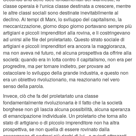
classe operaia è l'unica classe destinata a crescere, mentre
le altre classi sociali sono destinate inevitabilmente al
declino. Ai tempi di Marx, lo sviluppo del capitalismo, la
meccanizzazione, giorno dopo giorno portavano sempre più
artigiani e piccoli imprenditori alla rovina, e li costringevano
ad unirsi alle file del proletariato. Questo strato sociale di
artigiani e piccoli imprenditori era ancora la maggioranza,
ma non aveva né futuro, né alcuna prospettiva da offrire alla
società: quando era in lotta contro il capitalismo, non era per
progredire, ma per tornare indietro, per provare ad
ostacolare lo sviluppo della grande industria, e questo non
era un obiettivo rivoluzionario, ma reazionario nel vero
senso della parola.
Invece, ciò che fa del proletariato una classe
fondamentalmente rivoluzionaria è il fatto che la società
borghese non gli lascia alcuna possibilità, alcuna speranza
di emancipazione individuale. Un proletario che torna allo
stato di artigiano o di piccolo imprenditore non ha altra
prospettiva, se non quella di essere rovinato dalla
concorrenza di padroni più ricchi di lui - e quindi attrezzati