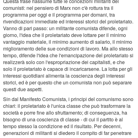
Questa frase riassume tutte le concezioni militanti dei
comunisti: nel pensiero di Marx non c'è rottura tra il
programma per oggi e il programma per domani, tra
rivendicazioni immediate ed interessi storici del proletariato.
Vanno di pari passo: un militante comunista difende, ogni
giorno, l'idea che il proletariato deve lottare per il minimo
vantaggio materiale, il minimo aumento di salario, il minimo
miglioramento delle sue condizioni di lavoro. Ma allo stesso
tempo, difende l'idea che l'emancipazione del proletariato si
realizzerà solo con l'espropriazione dei capitalisti, e che
solo il proletariato è capace di incaricarsene. La lotta per gli
interessi quotidiani alimenta la coscienza degli interessi
storici, ed è per questo che un comunista non può separare
questi due aspetti.
Sin dal Manifesto Comunista, i principi del comunismo sono
chiari: il proletariato è l'unica classe che può trasformare la
società e porre fine allo sfruttamento; di conseguenza, ha
bisogno di una coscienza di classe - di cui il partito è al
tempo stesso la condizione ed il risultato. Per decenni,
generazioni di militanti si diedero il compito di far penetrare