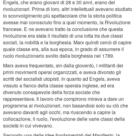
Engels, che erano giovani di 28 e 30 anni, erano dei
rivoluzionari. Prima di loro, altri intellettuali avevano studiato
lo sconvolgimento più spettacolare che la storia politica
avesse mai conosciuto fino a quel momento, la Rivoluzione
francese. E ne avevano tratto la conclusione che questa
rivoluzione era stata il risultato di una lotta tra due classi
sociali, la nobiltà e la borghesia. Marx quindi cercò di capire
quale classe era, alla sua epoca, in grado di assumere il
ruolo rivoluzionario svolto dalla borghesia nel 1789.
Marx aveva frequentato, sin dalla gioventù, i militanti dei
primi movimenti operai organizzati, e aveva divorato gli
scritti dei socialisti utopisti. In quanto ad Engels, aveva
vissuto a fianco della classe operaia inglese, ed era
divenuto consapevole della forza sociale che
rappresentava. Il lavoro che compirono mirava a dare un
programma ai rivoluzionari, non basandosi solo su ciò che
avevano davanti agli occhi, ma riuscendo a capire la
collocazione, il ruolo, l'evoluzione delle varie classi della
società in cui vivevano.
Secondo una delle idee fondamentali del Manifesto, la