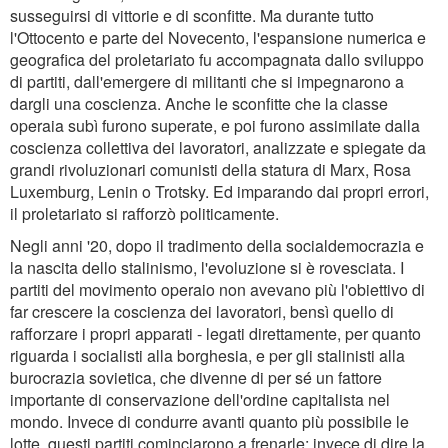
susseguirsi di vittorie e di sconfitte. Ma durante tutto
l'Ottocento e parte del Novecento, l'espansione numerica e
geografica del proletariato fu accompagnata dallo sviluppo
di partiti, dall'emergere di militanti che si impegnarono a
dargli una coscienza. Anche le sconfitte che la classe
operaia subì furono superate, e poi furono assimilate dalla
coscienza collettiva dei lavoratori, analizzate e spiegate da
grandi rivoluzionari comunisti della statura di Marx, Rosa
Luxemburg, Lenin o Trotsky. Ed imparando dai propri errori,
il proletariato si rafforzò politicamente.
Negli anni '20, dopo il tradimento della socialdemocrazia e
la nascita dello stalinismo, l'evoluzione si è rovesciata. I
partiti del movimento operaio non avevano più l'obiettivo di
far crescere la coscienza dei lavoratori, bensì quello di
rafforzare i propri apparati - legati direttamente, per quanto
riguarda i socialisti alla borghesia, e per gli stalinisti alla
burocrazia sovietica, che divenne di per sé un fattore
importante di conservazione dell'ordine capitalista nel
mondo. Invece di condurre avanti quanto più possibile le
lotte, questi partiti cominciarono a frenarle; invece di dire la