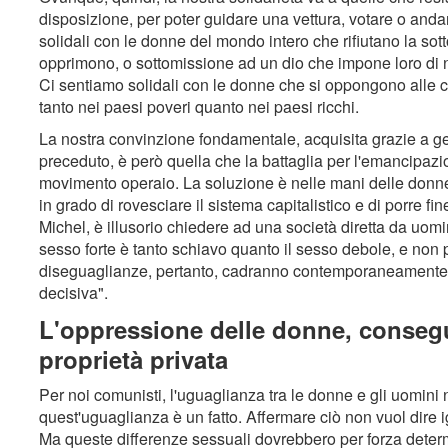
disposizione, per poter guidare una vettura, votare o and
solidali con le donne del mondo intero che rifiutano la sot
opprimono, o sottomissione ad un dio che impone loro di n
Ci sentiamo solidali con le donne che si oppongono alle co
tanto nei paesi poveri quanto nei paesi ricchi.
La nostra convinzione fondamentale, acquisita grazie a ge
preceduto, è però quella che la battaglia per l'emancipazi
movimento operaio. La soluzione è nelle mani delle donne 
in grado di rovesciare il sistema capitalistico e di porre f
Michel, è illusorio chiedere ad una società diretta da uomin
sesso forte è tanto schiavo quanto il sesso debole, e non p
diseguaglianze, pertanto, cadranno contemporaneamente,
decisiva".
L'oppressione delle donne, consegu
proprietà privata
Per noi comunisti, l'uguaglianza tra le donne e gli uomini
quest'uguaglianza è un fatto. Affermare ciò non vuol dire ig
Ma queste differenze sessuali dovrebbero per forza dete