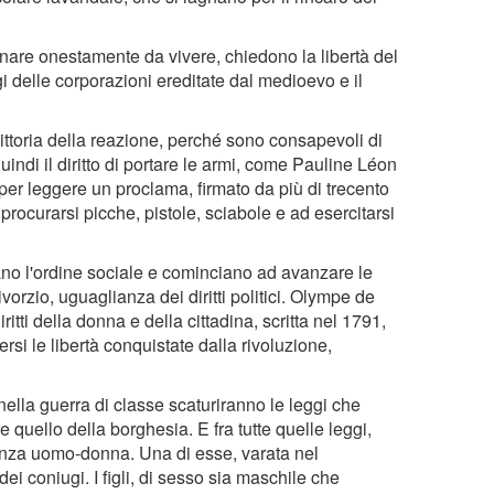
nare onestamente da vivere, chiedono la libertà del
i delle corporazioni ereditate dal medioevo e il
ttoria della reazione, perché sono consapevoli di
ndi il diritto di portare le armi, come Pauline Léon
per leggere un proclama, firmato da più di trecento
procurarsi picche, pistole, sciabole e ad esercitarsi
tano l'ordine sociale e cominciano ad avanzare le
divorzio, uguaglianza dei diritti politici. Olympe de
tti della donna e della cittadina, scritta nel 1791,
ersi le libertà conquistate dalla rivoluzione,
nella guerra di classe scaturiranno le leggi che
e quello della borghesia. E fra tutte quelle leggi,
anza uomo-donna. Una di esse, varata nel
ei coniugi. I figli, di sesso sia maschile che