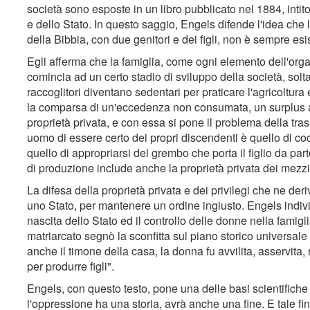
società sono esposte in un libro pubblicato nel 1884, intitol
e dello Stato. In questo saggio, Engels difende l'idea che
della Bibbia, con due genitori e dei figli, non è sempre esis
Egli afferma che la famiglia, come ogni elemento dell'orga
comincia ad un certo stadio di sviluppo della società, solt
raccoglitori diventano sedentari per praticare l'agricoltur
la comparsa di un'eccedenza non consumata, un surplus a
proprietà privata, e con essa si pone il problema della tras
uomo di essere certo dei propri discendenti è quello di cod
quello di appropriarsi del grembo che porta il figlio da parto
di produzione include anche la proprietà privata dei mezzi
La difesa della proprietà privata e dei privilegi che ne der
uno Stato, per mantenere un ordine ingiusto. Engels indivi
nascita dello Stato ed il controllo delle donne nella famigl
matriarcato segnò la sconfitta sul piano storico universal
anche il timone della casa, la donna fu avvilita, asservita
per produrre figli".
Engels, con questo testo, pone una delle basi scientifich
l'oppressione ha una storia, avrà anche una fine. E tale f