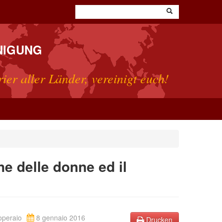
NIGUNG
rier aller Länder, vereinigt euch!
ne delle donne ed il
operaio
8 gennaio 2016
Drucken