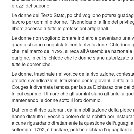
prezzi del sapone.
Le donne del Terzo Stato, poiché vogliono potersi guadag
lavoro per uomini e donne. Rivendicano la fine dei privileg
libero accesso a tutte le professioni artigianali.
Le donne non vogliono tornare indietro e paventano una vi
quanto si sono conquistate con la rivoluzione. Chiedono qui
che, nel marzo del 1792, si reca all'Assemblea nazionale 
parigine, in cui si chiede che le donne siano autorizzate a 
tutte le domeniche.
Le donne, trascinate nel vortice della rivoluzione, contes
proprie rivendicazioni: istruzione per le giovani, diritto al 
Gouges è diventata famosa per la sua Dichiarazione dei diri
in cui esprime il timore che gli uomini siano gli unici a god
mantenendo le donne sotto il loro dominio.
Dai fermenti rivoluzionari, dalla mobilitazione della plebe 
hanno distrutto il vecchio potere della nobiltà per instaurar
alcune riguardano direttamente la questione dell'uguagli
settembre 1792, è basilare, poiché dichiara l'uguaglianza d