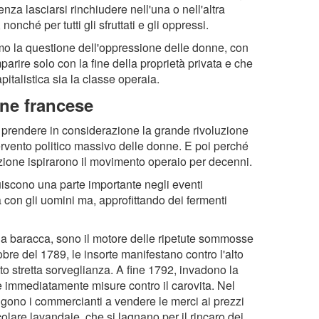
enza lasciarsi rinchiudere nell'una o nell'altra
nonché per tutti gli sfruttati e gli oppressi.
amo la questione dell'oppressione delle donne, con
rire solo con la fine della proprietà privata e che
italistica sia la classe operaia.
one francese
to prendere in considerazione la grande rivoluzione
ervento politico massivo delle donne. E poi perché
luzione ispirarono il movimento operaio per decenni.
tuiscono una parte importante negli eventi
a con gli uomini ma, approfittando dei fermenti
la baracca, sono il motore delle ripetute sommosse
tobre del 1789, le insorte manifestano contro l'alto
otto stretta sorveglianza. A fine 1792, invadono la
e immediatamente misure contro il carovita. Nel
ingono i commercianti a vendere le merci ai prezzi
colare lavandaie, che si lagnano per il rincaro dei