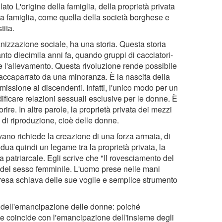
ato L'origine della famiglia, della proprietà privata
 la famiglia, come quella della società borghese e
tita.
nizzazione sociale, ha una storia. Questa storia
anto diecimila anni fa, quando gruppi di cacciatori-
a e l'allevamento. Questa rivoluzione rende possibile
ccaparrato da una minoranza. È la nascita della
missione ai discendenti. Infatti, l'unico modo per un
ificare relazioni sessuali esclusive per le donne. È
rire. In altre parole, la proprietà privata dei mezzi
 di riproduzione, cioè delle donne.
ivano richiede la creazione di una forza armata, di
dua quindi un legame tra la proprietà privata, la
ia patriarcale. Egli scrive che "Il rovesciamento del
e del sesso femminile. L'uomo prese nelle mani
, resa schiava delle sue voglie e semplice strumento
e dell'emancipazione delle donne: poiché
ine coincide con l'emancipazione dell'insieme degli