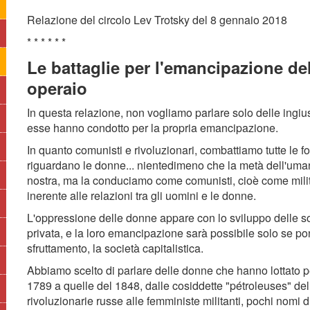
Relazione del circolo Lev Trotsky del 8 gennaio 2018
* * * * * *
Le battaglie per l'emancipazione d
operaio
In questa relazione, non vogliamo parlare solo delle ingius
esse hanno condotto per la propria emancipazione.
In quanto comunisti e rivoluzionari, combattiamo tutte le f
riguardano le donne... nientedimeno che la metà dell'uman
nostra, ma la conduciamo come comunisti, cioè come milit
inerente alle relazioni tra gli uomini e le donne.
L'oppressione delle donne appare con lo sviluppo delle soc
privata, e la loro emancipazione sarà possibile solo se pon
sfruttamento, la società capitalistica.
Abbiamo scelto di parlare delle donne che hanno lottato pe
1789 a quelle del 1848, dalle cosiddette "pétroleuses" del
rivoluzionarie russe alle femministe militanti, pochi nomi d