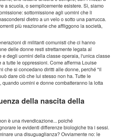
are a scuola, o semplicemente esistere. Sì, siamo
tomissione: sottomissione agli uomini che li
ascondersi dietro a un velo o sotto una parrucca.
rrenti più reazionarie che affliggono la società,
nerazioni di militanti comunisti che ci hanno
one delle donne resti strettamente legata al
e degli uomini della classe operaia, l'unica classe
ine a tutte le oppressioni. Come afferma Louise
i che si concedano diritti alle donne, perché "il
uò dare ciò che lui stesso non ha. Tutte le
 quando uomini e donne combatteranno la lotta
enza della nascita della
 non è una rivendicazione... poiché
norare le evidenti differenze biologiche tra i sessi.
rminare una disuguaglianza? Ovviamente no: le