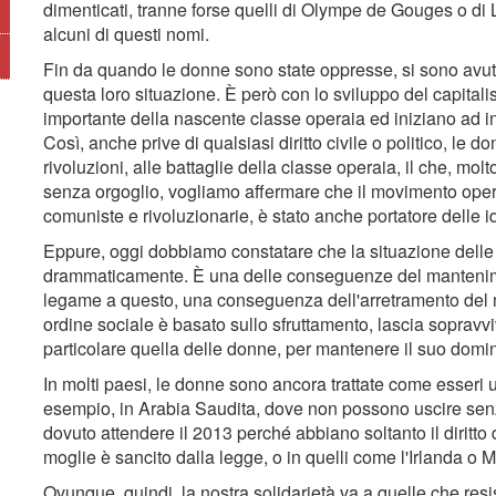
dimenticati, tranne forse quelli di Olympe de Gouges o di
alcuni di questi nomi.
Fin da quando le donne sono state oppresse, si sono avut
questa loro situazione. È però con lo sviluppo del capita
importante della nascente classe operaia ed iniziano ad in
Così, anche prive di qualsiasi diritto civile o politico, le 
rivoluzioni, alle battaglie della classe operaia, il che, mol
senza orgoglio, vogliamo affermare che il movimento opera
comuniste e rivoluzionarie, è stato anche portatore delle
Eppure, oggi dobbiamo constatare che la situazione dell
drammaticamente. È una delle conseguenze del manteniment
legame a questo, una conseguenza dell'arretramento del 
ordine sociale è basato sullo sfruttamento, lascia sopravv
particolare quella delle donne, per mantenere il suo domin
In molti paesi, le donne sono ancora trattate come esseri
esempio, in Arabia Saudita, dove non possono uscire se
dovuto attendere il 2013 perché abbiano soltanto il diritto 
moglie è sancito dalla legge, o in quelli come l'Irlanda o 
Ovunque, quindi, la nostra solidarietà va a quelle che res