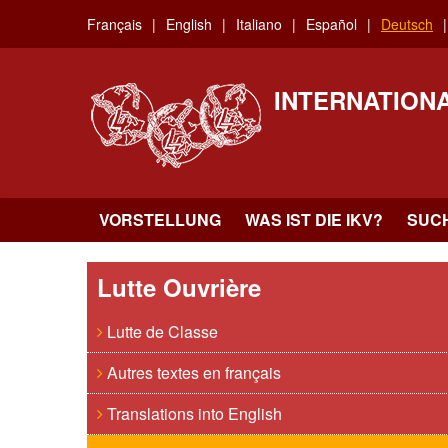
Skip
Français
English
Italiano
Español
Deutsch
to
main
content
INTERNATION
VORSTELLUNG
WAS IST DIE IKV?
SUC
Lutte Ouvrière
Lutte de Classe
Autres textes en français
Translations into English