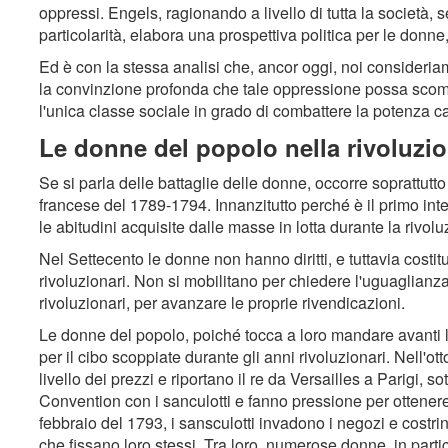
oppressi. Engels, ragionando a livello di tutta la società, s
particolarità, elabora una prospettiva politica per le donne, 
Ed è con la stessa analisi che, ancor oggi, noi consideri
la convinzione profonda che tale oppressione possa scompa
l'unica classe sociale in grado di combattere la potenza cap
Le donne del popolo nella rivoluzi
Se si parla delle battaglie delle donne, occorre soprattut
francese del 1789-1794. Innanzitutto perché è il primo int
le abitudini acquisite dalle masse in lotta durante la rivo
Nel Settecento le donne non hanno diritti, e tuttavia costi
rivoluzionari. Non si mobilitano per chiedere l'uguaglianz
rivoluzionari, per avanzare le proprie rivendicazioni.
Le donne del popolo, poiché tocca a loro mandare avanti 
per il cibo scoppiate durante gli anni rivoluzionari. Nell'ot
livello dei prezzi e riportano il re da Versailles a Parigi, s
Convention con i sanculotti e fanno pressione per ottener
febbraio del 1793, i sansculotti invadono i negozi e costr
che fissano loro stessi. Tra loro, numerose donne, in parti