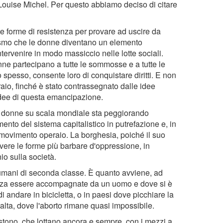
 Louise Michel. Per questo abbiamo deciso di citare
e forme di resistenza per provare ad uscire da
lismo che le donne diventano un elemento
tervenire in modo massiccio nelle lotte sociali.
donne partecipano a tutte le sommosse e a tutte le
to spesso, consente loro di conquistare diritti. E non
io, finché è stato contrassegnato dalle idee
 idee di questa emancipazione.
e donne su scala mondiale sta peggiorando
o del sistema capitalistico in putrefazione e, in
movimento operaio. La borghesia, poiché il suo
ivere le forme più barbare d'oppressione, in
io sulla società.
 umani di seconda classe. È quanto avviene, ad
nza essere accompagnate da un uomo e dove si è
di andare in bicicletta, o in paesi dove picchiare la
Malta, dove l'aborto rimane quasi impossibile.
istono, che lottano ancora e sempre, con i mezzi a