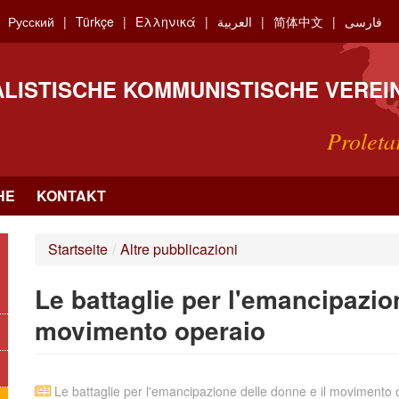
Русский
Türkçe
Ελληνικά
العربية
简体中文
فارسی
ALISTISCHE KOMMUNISTISCHE VEREI
Proleta
HE
KONTAKT
Startseite
/
Altre pubblicazioni
Le battaglie per l'emancipazio
movimento operaio
Le battaglie per l'emancipazione delle donne e il movimento 