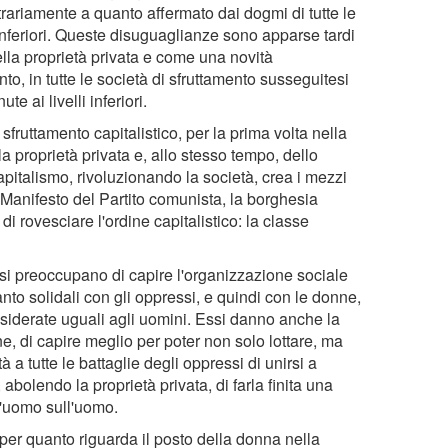
rariamente a quanto affermato dai dogmi di tutte le
inferiori. Queste disuguaglianze sono apparse tardi
lla proprietà privata e come una novità
o, in tutte le società di sfruttamento susseguitesi
e ai livelli inferiori.
sfruttamento capitalistico, per la prima volta nella
 proprietà privata e, allo stesso tempo, dello
pitalismo, rivoluzionando la società, crea i mezzi
Manifesto del Partito comunista, la borghesia
i rovesciare l'ordine capitalistico: la classe
 si preoccupano di capire l'organizzazione sociale
to solidali con gli oppressi, e quindi con le donne,
siderate uguali agli uomini. Essi danno anche la
ne, di capire meglio per poter non solo lottare, ma
 a tutte le battaglie degli oppressi di unirsi a
abolendo la proprietà privata, di farla finita una
ll'uomo sull'uomo.
 per quanto riguarda il posto della donna nella