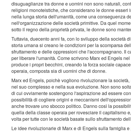
disuguaglianze tra donne e uomini non sono naturali, cont
religioni monoteistiche, che considerano le donne esseri 
nella lunga storia dell'umanità, come una conseguenza de
nell'organizzazione delle società primitive. Da quel moment
sotto il regno della proprietà privata, le donne sono mantenut
Tuttavia, duecento anni fa, con lo sviluppo della società di 
storia umana si creano le condizioni per la scomparsa della
sfruttamento e delle oppressioni che l'accompagnano. Il ca
per liberare l'umanità. Come scrivono Marx ed Engels nel 
produce i propri becchini, creando la forza sociale capace d
operaia, composta sia di uomini che di donne.
Marx ed Engels, poichè vogliono rivoluzionare la società,
nel suo complesso e nella sua evoluzione. Non sono soltan
di cui ovviamente sostengono l'aspirazione ad essere con
possibilità di cogliere origini e meccanismi dell'oppressio
anche trovare uno sbocco politico. Danno così la possibilità
quella della classe operaia per rovesciare il capitalismo e, 
volta per tutte con le società basate sullo sfruttamento de
Le idee rivoluzionarie di Marx e di Engels sulla famiglia e