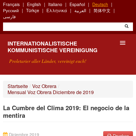
Skip
Français
English
Italiano
Español
Deutsch
to
Русский
Türkçe
Ελληνικά
العربية
简体中文
main
فارسی
content
INTERNATIONALISTISCHE
KOMMUNISTISCHE VEREINIGUNG
Proletarier aller Länder, vereinigt euch!
VORSTELLUNG
Startseite
/
Voz Obrera
/
Mensual Voz Obrera Diciembre de 2019
WAS IST DIE IKV?
La Cumbre del Clima 2019: El negocio de la
SUCHE
mentira
KONTAKT
Diciembre 2019
Drucken