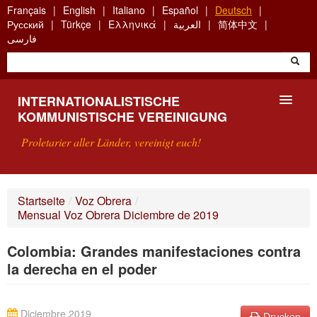
Skip
Français
English
Italiano
Español
Deutsch
to
Русский
Türkçe
Ελληνικά
العربية
简体中文
main
فارسی
content
INTERNATIONALISTISCHE
KOMMUNISTISCHE VEREINIGUNG
Proletarier aller Länder, vereinigt euch!
VORSTELLUNG
Startseite
/
Voz Obrera
/
Mensual Voz Obrera Diciembre de 2019
WAS IST DIE IKV?
Colombia: Grandes manifestaciones contra
SUCHE
la derecha en el poder
KONTAKT
Diciembre 2019
Drucken