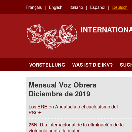
Skip
Français
English
Italiano
Español
Deutsch
to
main
content
INTERNATION
VORSTELLUNG
WAS IST DIE IKV?
SUC
Mensual Voz Obrera
Diciembre de 2019
Los ERE en Andalucía o el caciquismo del
PSOE
25N: Día Internacional de la eliminación de la
violencia contra la mujer