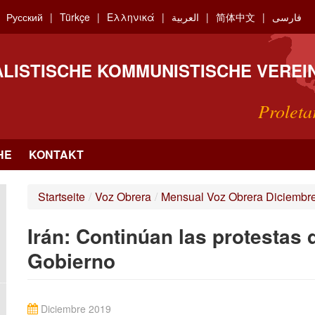
Русский
Türkçe
Ελληνικά
العربية
简体中文
فارسی
ALISTISCHE KOMMUNISTISCHE VEREI
Proleta
HE
KONTAKT
Startseite
/
Voz Obrera
/
Mensual Voz Obrera Diciembr
Irán: Continúan las protestas 
Gobierno
Diciembre 2019