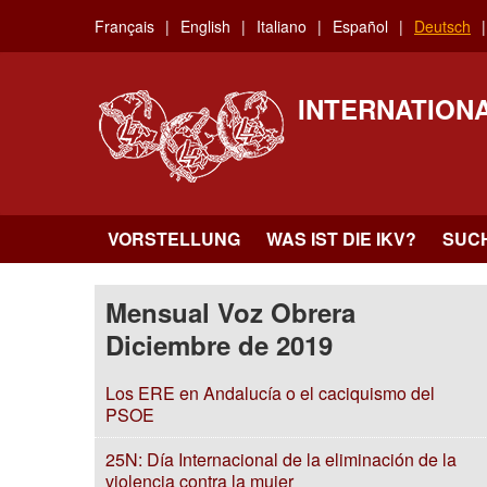
Skip
Français
English
Italiano
Español
Deutsch
to
main
content
INTERNATION
VORSTELLUNG
WAS IST DIE IKV?
SUC
Mensual Voz Obrera
Diciembre de 2019
Los ERE en Andalucía o el caciquismo del
PSOE
25N: Día Internacional de la eliminación de la
violencia contra la mujer