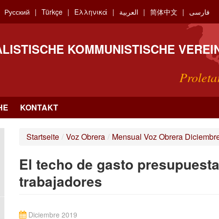
Русский
Türkçe
Ελληνικά
العربية
简体中文
فارسی
ALISTISCHE KOMMUNISTISCHE VEREI
Proleta
HE
KONTAKT
Startseite
/
Voz Obrera
/
Mensual Voz Obrera Diciembr
El techo de gasto presupuesta
trabajadores
Diciembre 2019